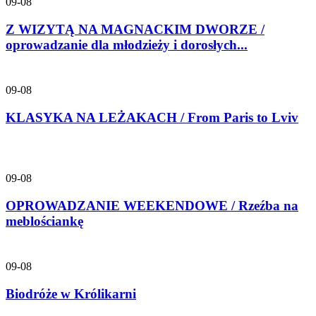
09-08
Z WIZYTĄ NA MAGNACKIM DWORZE /
oprowadzanie dla młodzieży i dorosłych...
09-08
KLASYKA NA LEŻAKACH / From Paris to Lviv
09-08
OPROWADZANIE WEEKENDOWE / Rzeźba na
meblościankę
09-08
Biodróże w Królikarni