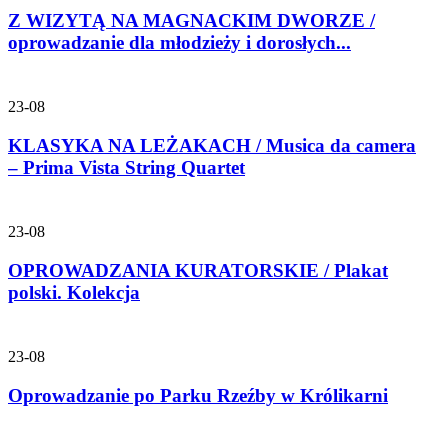
Z WIZYTĄ NA MAGNACKIM DWORZE /
oprowadzanie dla młodzieży i dorosłych...
23-08
KLASYKA NA LEŻAKACH / Musica da camera
– Prima Vista String Quartet
23-08
OPROWADZANIA KURATORSKIE / Plakat
polski. Kolekcja
23-08
Oprowadzanie po Parku Rzeźby w Królikarni