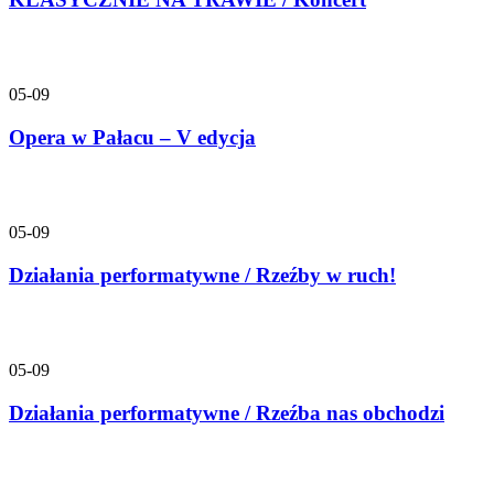
05-09
Opera w Pałacu – V edycja
05-09
Działania performatywne / Rzeźby w ruch!
05-09
Działania performatywne / Rzeźba nas obchodzi