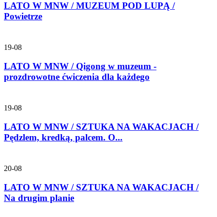
LATO W MNW / MUZEUM POD LUPĄ /
Powietrze
19-08
LATO W MNW / Qigong w muzeum -
prozdrowotne ćwiczenia dla każdego
19-08
LATO W MNW / SZTUKA NA WAKACJACH /
Pędzlem, kredką, palcem. O...
20-08
LATO W MNW / SZTUKA NA WAKACJACH /
Na drugim planie