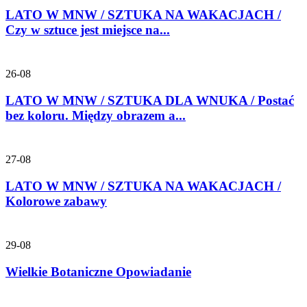
LATO W MNW / SZTUKA NA WAKACJACH /
Czy w sztuce jest miejsce na...
26-08
LATO W MNW / SZTUKA DLA WNUKA / Postać
bez koloru. Między obrazem a...
27-08
LATO W MNW / SZTUKA NA WAKACJACH /
Kolorowe zabawy
29-08
Wielkie Botaniczne Opowiadanie