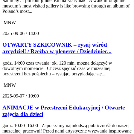
Saturday / 1pm tour guide: Emilia Maryniak A walk through the
museum’s most visited gallery is like browsing through an album of
Poland’s most...
MNW
2025-09-06 / 14:00
OTWARTY SZKICOWNIK – rysuj wśród
arcydzieł! / Rzeźba w plenerze / Dziedziniec...
godz. 14:00 czas trwania: ok. 120 min, można dołączyć w
dowolnym momencie Chcesz spędzić czas w muzealnej
przestrzeni bez pośpiechu – rysując, przyglądając się...
MNW
2025-09-07 / 10:00
ANIMACJE w Przestrzeni Edukacyjnej / Otwarte
zajęcia dla dzieci
godz. 10.00–16.00 Zapraszamy najmłodszą publiczność do naszej
muzealnej pracowni! Przed nami artystyczne wyzwania inspirowane