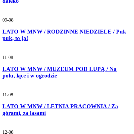
daleko
09-08
LATO W MNW / RODZINNE NIEDZIELE / Puk
puk, to ja!
11-08
LATO W MNW / MUZEUM POD LUPĄ / Na
polu, łące i w ogrodzie
11-08
LATO W MNW / LETNIA PRACOWNIA / Za
górami, za lasami
12-08