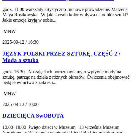
godz. 11.00 warsztaty artystyczno-ruchowe prowadzenie: Marzena
Maya Rostkowska W jaki sposób kolor wpływa na odbiór sztuki?
Jakie emocje kryją w sobie...
MNW
2025-09-12 / 16:30
JĘZYK POLSKI PRZEZ SZTUKĘ. CZĘŚĆ 2 /
Moda a sztuka
godz. 16.30 Na zajęciach porozmawiamy o wpływie mody na
sztukę, patrząc na dzieła z różnych okresów. Ćwiczenia obejmować
będą słownictwo z zakresu...
MNW
2025-09-13 / 10:00
DZIECIĘCA SwOBOTA
10.00–18.00 święto dzieci w Muzeum 13 września Muzeum
Narodowe w Warszawie przejmują dzieci! Będziemy kolorować