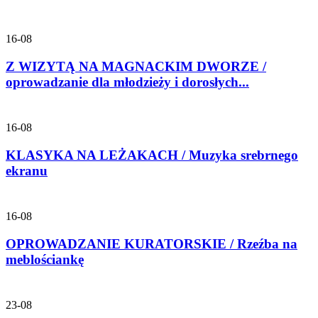
16-08
Z WIZYTĄ NA MAGNACKIM DWORZE /
oprowadzanie dla młodzieży i dorosłych...
16-08
KLASYKA NA LEŻAKACH / Muzyka srebrnego
ekranu
16-08
OPROWADZANIE KURATORSKIE / Rzeźba na
meblościankę
23-08