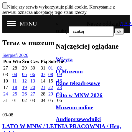
Niniejszy serwis wykorzystuje pliki cookie. Korzystanie z
serwisu oznacza akceptację tego stanu rzeczy.
Nasze oddziały
MENU
x
A
A
A
szukaj
Teraz w muzeum
Najczęściej oglądane
Sierpień 2026
Wizyta
Pon
Wto
Śro
Czw
Pią
Sob
Nie
27
28
29
30
31
01
02
O Muzeum
03
04
05
06
07
08
09
10
11
12
13
14
15
16
Dane teleadresowe
17
18
19
20
21
22
23
24
25
26
27
28
29
30
Lato w MNW 2026
31
01
02
03
04
05
06
Muzeum online
09-08
Audioprzewodniki
LATO W MNW / LETNIA PRACOWNIA / Hen,