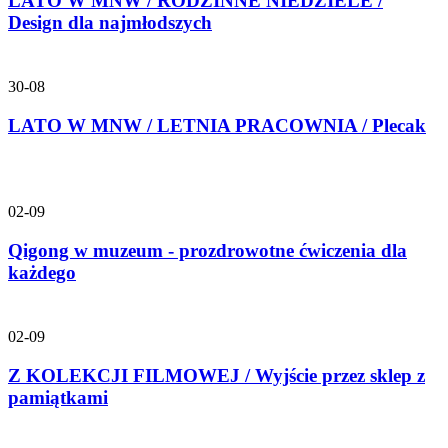
LATO W MNW / RODZINNE NIEDZIELE /
Design dla najmłodszych
30-08
LATO W MNW / LETNIA PRACOWNIA / Plecak
02-09
Qigong w muzeum - prozdrowotne ćwiczenia dla
każdego
02-09
Z KOLEKCJI FILMOWEJ / Wyjście przez sklep z
pamiątkami