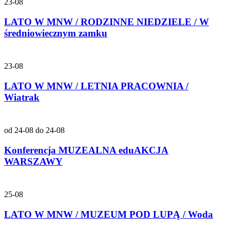
23-08
LATO W MNW / RODZINNE NIEDZIELE / W
średniowiecznym zamku
23-08
LATO W MNW / LETNIA PRACOWNIA /
Wiatrak
od 24-08 do 24-08
Konferencja MUZEALNA eduAKCJA
WARSZAWY
25-08
LATO W MNW / MUZEUM POD LUPĄ / Woda