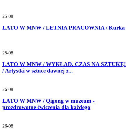
25-08
LATO W MNW / LETNIA PRACOWNIA / Kurka
25-08
LATO W MNW / WYKŁAD. CZAS NA SZTUKĘ!
/ Artystki w sztuce dawnej z...
26-08
LATO W MNW / Qigong w muzeum -
prozdrowotne ćwiczenia dla każdego
26-08