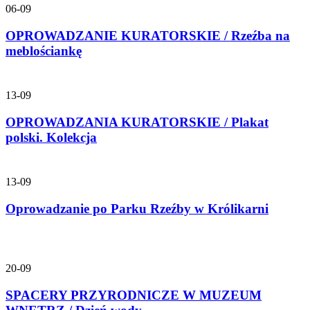
06-09
OPROWADZANIE KURATORSKIE / Rzeźba na
meblościankę
13-09
OPROWADZANIA KURATORSKIE / Plakat
polski. Kolekcja
13-09
Oprowadzanie po Parku Rzeźby w Królikarni
20-09
SPACERY PRZYRODNICZE W MUZEUM