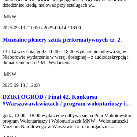
dziedziniec kredą, malować przy sztalugach w...
MNW
2025-09-13 / 10:00 - 2025-09-14 / 18:00
Muzealne plenery sztuk performatywnych cz. 2.
13 i 14 września, godz. 10.00 - 18.00 wydarzenie odbywa się w
Nieborowie wydarzenie w wersji dostępnej – z audiodeskrypcją i
tłumaczeniem na PJM Wydarzenia...
MNW
2025-09-13 / 12:00
DZIKI OGRÓD / Finał 42. Konkursu
#Warszawawkwiatach / program wolontariuszy i...
godz. 12.00 - 18.00 wydarzenie odbywa się na Polu Mokotowskim
program Wolontariuszy i Wolontariuszek MNW Wolontariuszki
Muzeum Narodowego w Warszawie co roku organizują...