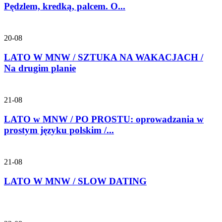
Pędzlem, kredką, palcem. O...
20-08
LATO W MNW / SZTUKA NA WAKACJACH /
Na drugim planie
21-08
LATO w MNW / PO PROSTU: oprowadzania w
prostym języku polskim /...
21-08
LATO W MNW / SLOW DATING