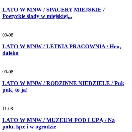
LATO W MNW / SPACERY MIEJSKIE /
Poetyckie ślady w miejskiej...
09-08
LATO W MNW / LETNIA PRACOWNIA / Hen,
daleko
09-08
LATO W MNW / RODZINNE NIEDZIELE / Puk
puk, to ja!
11-08
LATO W MNW / MUZEUM POD LUPĄ / Na
polu, łące i w ogrodzie