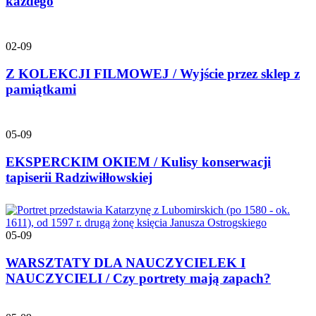
każdego
02-09
Z KOLEKCJI FILMOWEJ / Wyjście przez sklep z
pamiątkami
05-09
EKSPERCKIM OKIEM / Kulisy konserwacji
tapiserii Radziwiłłowskiej
05-09
WARSZTATY DLA NAUCZYCIELEK I
NAUCZYCIELI / Czy portrety mają zapach?