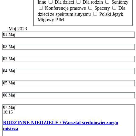
Inne
Dla dzieci
Dla rodzin
Seniorzy
Konferencje prasowe
Spacery
Dla
dzieci ze spektrum autyzmu
Polski Język
Migowy PJM
Maj 2023
01
Maj
02
Maj
03
Maj
04
Maj
05
Maj
06
Maj
07
Maj
10:15
RODZINNE NIEDZIELE / Warsztat średniowiecznego
mistrza