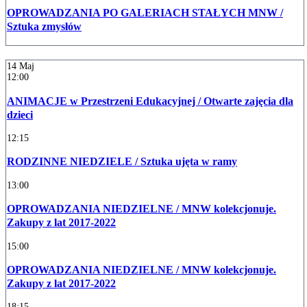
OPROWADZANIA PO GALERIACH STAŁYCH MNW /
Sztuka zmysłów
14
Maj
12:00
ANIMACJE w Przestrzeni Edukacyjnej / Otwarte zajęcia dla
dzieci
12:15
RODZINNE NIEDZIELE / Sztuka ujęta w ramy
13:00
OPROWADZANIA NIEDZIELNE / MNW kolekcjonuje.
Zakupy z lat 2017-2022
15:00
OPROWADZANIA NIEDZIELNE / MNW kolekcjonuje.
Zakupy z lat 2017-2022
18:15