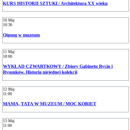
KURS HISTORII SZTUKI / Architektura XX wieku
10
Maj
10:30
Qigong w muzeum
11
Maj
18:00
WYKŁAD CZWARTKOWY / Zbiory Gabinetu Rycin i
Rysunków. Historia niejednej kolekcji
12
Maj
11:00
MAMA, TATA W MUZEUM / MOC KOBIET
13
Maj
11:00