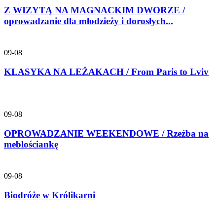
Z WIZYTĄ NA MAGNACKIM DWORZE /
oprowadzanie dla młodzieży i dorosłych...
09-08
KLASYKA NA LEŻAKACH / From Paris to Lviv
09-08
OPROWADZANIE WEEKENDOWE / Rzeźba na
meblościankę
09-08
Biodróże w Królikarni