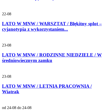
22-08
LATO W MNW / WARSZTAT / Błękitny splot –
cyjanotypia z wykorzystaniem...
23-08
LATO W MNW / RODZINNE NIEDZIELE / W
średniowiecznym zamku
23-08
LATO W MNW / LETNIA PRACOWNIA /
Wiatrak
od 24-08 do 24-08