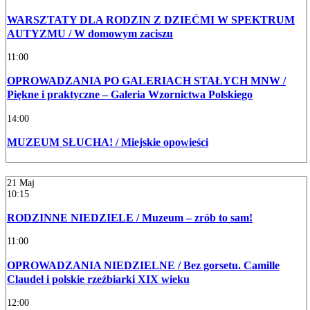
WARSZTATY DLA RODZIN Z DZIEĆMI W SPEKTRUM
AUTYZMU / W domowym zaciszu
11:00
OPROWADZANIA PO GALERIACH STAŁYCH MNW /
Piękne i praktyczne – Galeria Wzornictwa Polskiego
14:00
MUZEUM SŁUCHA! / Miejskie opowieści
21
Maj
10:15
RODZINNE NIEDZIELE / Muzeum – zrób to sam!
11:00
OPROWADZANIA NIEDZIELNE / Bez gorsetu. Camille
Claudel i polskie rzeźbiarki XIX wieku
12:00