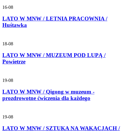
16-08
LATO W MNW / LETNIA PRACOWNIA /
Huśtawka
18-08
LATO W MNW / MUZEUM POD LUPĄ /
Powietrze
19-08
LATO W MNW / Qigong w muzeum -
prozdrowotne ćwiczenia dla każdego
19-08
LATO W MNW / SZTUKA NA WAKACJACH /