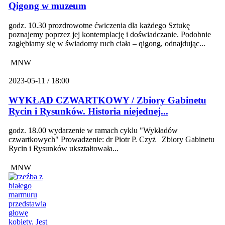
Qigong w muzeum
godz. 10.30 prozdrowotne ćwiczenia dla każdego Sztukę
poznajemy poprzez jej kontemplację i doświadczanie. Podobnie
zagłębiamy się w świadomy ruch ciała – qigong, odnajdując...
MNW
2023-05-11 / 18:00
WYKŁAD CZWARTKOWY / Zbiory Gabinetu
Rycin i Rysunków. Historia niejednej...
godz. 18.00 wydarzenie w ramach cyklu "Wykładów
czwartkowych" Prowadzenie: dr Piotr P. Czyż Zbiory Gabinetu
Rycin i Rysunków ukształtowała...
MNW