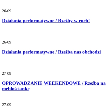
26-09
Działania performatywne / Rzeźby w ruch!
26-09
Działania performatywne / Rzeźba nas obchodzi
27-09
OPROWADZANIE WEEKENDOWE / Rzeźba na
meblościankę
27-09