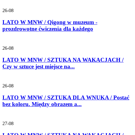
26-08
LATO W MNW / Qigong w muzeum -
prozdrowotne ćwiczenia dla każdego
26-08
LATO W MNW / SZTUKA NA WAKACJACH /
Czy w sztuce jest miejsce na...
26-08
LATO W MNW / SZTUKA DLA WNUKA / Postać
bez koloru. Między obrazem a...
27-08