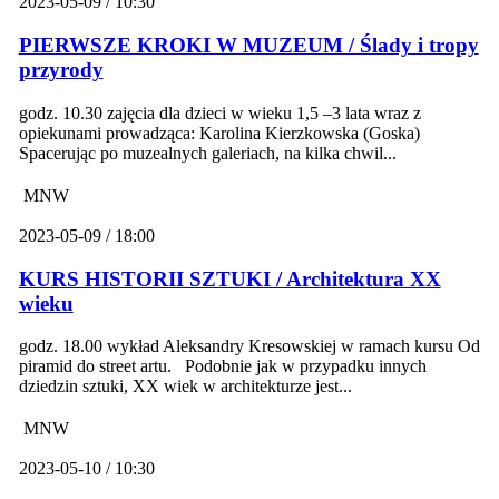
2023-05-09 / 10:30
PIERWSZE KROKI W MUZEUM / Ślady i tropy
przyrody
godz. 10.30 zajęcia dla dzieci w wieku 1,5 –3 lata wraz z
opiekunami prowadząca: Karolina Kierzkowska (Goska)
Spacerując po muzealnych galeriach, na kilka chwil...
MNW
2023-05-09 / 18:00
KURS HISTORII SZTUKI / Architektura XX
wieku
godz. 18.00 wykład Aleksandry Kresowskiej w ramach kursu Od
piramid do street artu. Podobnie jak w przypadku innych
dziedzin sztuki, XX wiek w architekturze jest...
MNW
2023-05-10 / 10:30