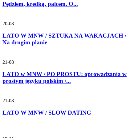
Pędzlem, kredką, palcem. O...
20-08
LATO W MNW / SZTUKA NA WAKACJACH /
Na drugim planie
21-08
LATO w MNW / PO PROSTU: oprowadzania w
prostym języku polskim /...
21-08
LATO W MNW / SLOW DATING