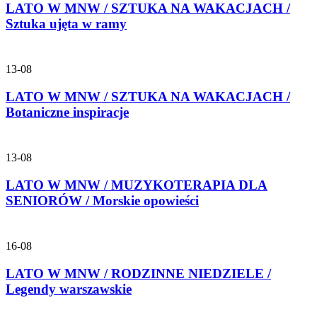
LATO W MNW / SZTUKA NA WAKACJACH /
Sztuka ujęta w ramy
13-08
LATO W MNW / SZTUKA NA WAKACJACH /
Botaniczne inspiracje
13-08
LATO W MNW / MUZYKOTERAPIA DLA
SENIORÓW / Morskie opowieści
16-08
LATO W MNW / RODZINNE NIEDZIELE /
Legendy warszawskie