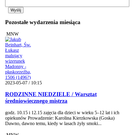
Pozostałe wydarzenia miesiąca
MNW
2023-05-07 / 10:15
RODZINNE NIEDZIELE / Warsztat
średniowiecznego mistrza
godz. 10.15 i 12.15 zajęcia dla dzieci w wieku 5–12 lat i ich
opiekunów Prowadzenie: Karolina Kierzkowska (Goska)
Dawno, dawno temu, kiedy w lasach żyły smoki...
MNW