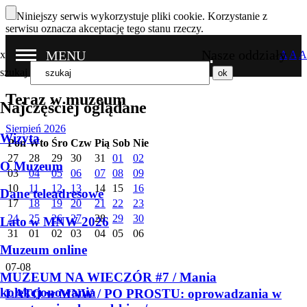
Niniejszy serwis wykorzystuje pliki cookie. Korzystanie z
serwisu oznacza akceptację tego stanu rzeczy.
Nasze oddziały
MENU
x
A
A
A
szukaj
Teraz w muzeum
Najczęściej oglądane
Sierpień 2026
Wizyta
Pon
Wto
Śro
Czw
Pią
Sob
Nie
27
28
29
30
31
01
02
O Muzeum
03
04
05
06
07
08
09
10
11
12
13
14
15
16
Dane teleadresowe
17
18
19
20
21
22
23
24
25
26
27
28
29
30
Lato w MNW 2026
31
01
02
03
04
05
06
Muzeum online
07-08
MUZEUM NA WIECZÓR #7 / Mania
kolekcjonowania
LATO w MNW / PO PROSTU: oprowadzania w