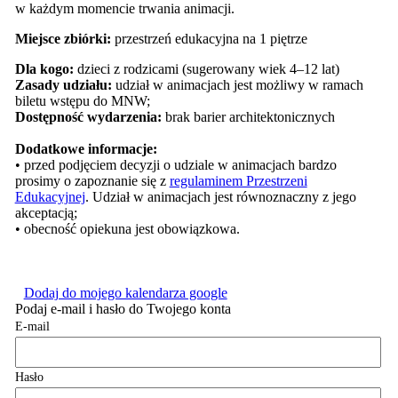
w każdym momencie trwania animacji.
Miejsce zbiórki:
przestrzeń edukacyjna na 1 piętrze
Dla kogo:
dzieci z rodzicami (sugerowany wiek 4–12 lat)
Zasady udziału:
udział w animacjach jest możliwy w ramach
biletu wstępu do MNW;
Dostępność wydarzenia:
brak barier architektonicznych
Dodatkowe informacje:
• przed podjęciem decyzji o udziale w animacjach bardzo
prosimy o zapoznanie się z
regulaminem Przestrzeni
Edukacyjnej
. Udział w animacjach jest równoznaczny z jego
akceptacją;
• obecność opiekuna jest obowiązkowa.
Dodaj do mojego kalendarza google
Podaj e-mail i hasło do Twojego konta
E-mail
Hasło