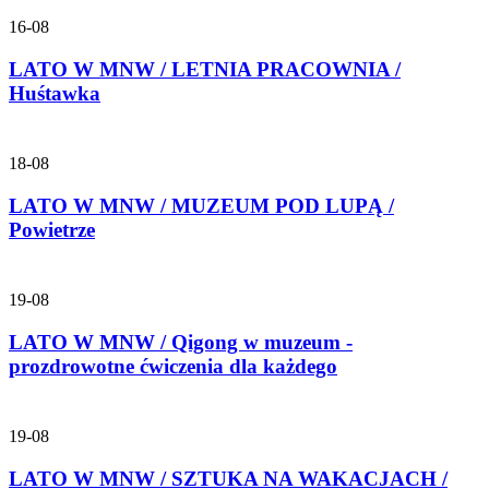
16-08
LATO W MNW / LETNIA PRACOWNIA /
Huśtawka
18-08
LATO W MNW / MUZEUM POD LUPĄ /
Powietrze
19-08
LATO W MNW / Qigong w muzeum -
prozdrowotne ćwiczenia dla każdego
19-08
LATO W MNW / SZTUKA NA WAKACJACH /