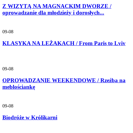
Z WIZYTĄ NA MAGNACKIM DWORZE /
oprowadzanie dla młodzieży i dorosłych...
09-08
KLASYKA NA LEŻAKACH / From Paris to Lviv
09-08
OPROWADZANIE WEEKENDOWE / Rzeźba na
meblościankę
09-08
Biodróże w Królikarni