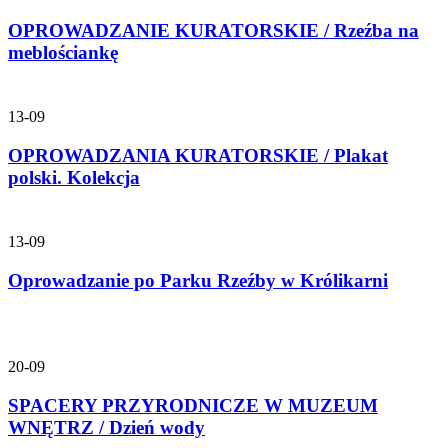
OPROWADZANIE KURATORSKIE / Rzeźba na
meblościankę
13-09
OPROWADZANIA KURATORSKIE / Plakat
polski. Kolekcja
13-09
Oprowadzanie po Parku Rzeźby w Królikarni
20-09
SPACERY PRZYRODNICZE W MUZEUM
WNĘTRZ / Dzień wody