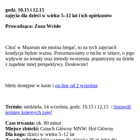
godz. 10.15 i 12.15
zajęcia dla dzieci w wieku 5–12 lat i ich opiekunów
Prowadząca:
Zuza Wcisło
Choć w Muzeum nie można biegać, to na tych zajęciach
kondycja będzie ważna. Porozmawiamy o ruchu w sztuce, o jego
wpływie na tematy oraz metody tworzenia, popatrzymy na dzieła
z zupełnie innej perspektywy. Dosłownie!
bilety dostępne w kasie i
on-line od 2 września
Termin:
niedziela, 14 września, godz. 10.15 i 12.15 /
Sprawdź
terminy kolejnych zajęć
Czas trwania:
ok. 80 minut
Miejsce zbiórki:
Gmach Główny MNW: Hol Główny
Dla kogo:
dzieci w wieku 5–12 lat
Zasady udziału:
bilet wstępu dla dziecka 25 zł, bilet dla