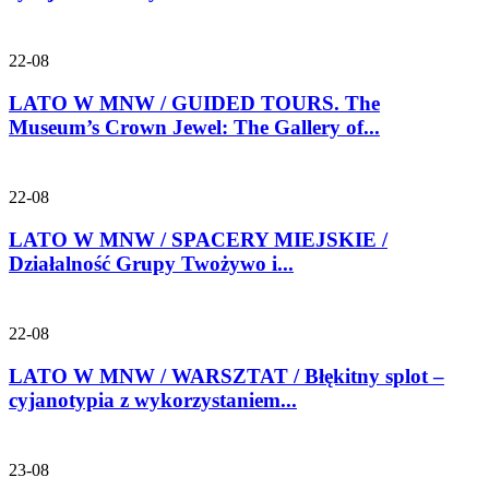
22-08
LATO W MNW / GUIDED TOURS. The
Museum’s Crown Jewel: The Gallery of...
22-08
LATO W MNW / SPACERY MIEJSKIE /
Działalność Grupy Twożywo i...
22-08
LATO W MNW / WARSZTAT / Błękitny splot –
cyjanotypia z wykorzystaniem...
23-08