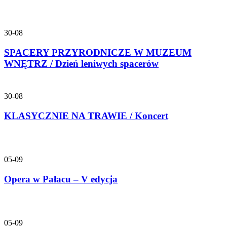
30-08
SPACERY PRZYRODNICZE W MUZEUM
WNĘTRZ / Dzień leniwych spacerów
30-08
KLASYCZNIE NA TRAWIE / Koncert
05-09
Opera w Pałacu – V edycja
05-09