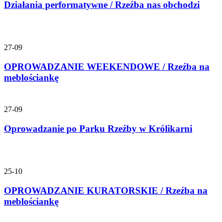
Działania performatywne / Rzeźba nas obchodzi
27-09
OPROWADZANIE WEEKENDOWE / Rzeźba na
meblościankę
27-09
Oprowadzanie po Parku Rzeźby w Królikarni
25-10
OPROWADZANIE KURATORSKIE / Rzeźba na
meblościankę