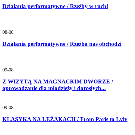
Działania performatywne / Rzeźby w ruch!
08-08
Działania performatywne / Rzeźba nas obchodzi
09-08
Z WIZYTĄ NA MAGNACKIM DWORZE /
oprowadzanie dla młodzieży i dorosłych...
09-08
KLASYKA NA LEŻAKACH / From Paris to Lviv