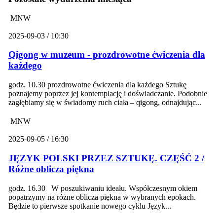
MNW
2025-09-03 / 10:30
Qigong w muzeum - prozdrowotne ćwiczenia dla
każdego
godz. 10.30 prozdrowotne ćwiczenia dla każdego Sztukę
poznajemy poprzez jej kontemplację i doświadczanie. Podobnie
zagłębiamy się w świadomy ruch ciała – qigong, odnajdując...
MNW
2025-09-05 / 16:30
JĘZYK POLSKI PRZEZ SZTUKĘ. CZĘŚĆ 2 /
Różne oblicza piękna
godz. 16.30 W poszukiwaniu ideału. Współczesnym okiem
popatrzymy na różne oblicza piękna w wybranych epokach.
Będzie to pierwsze spotkanie nowego cyklu Język...