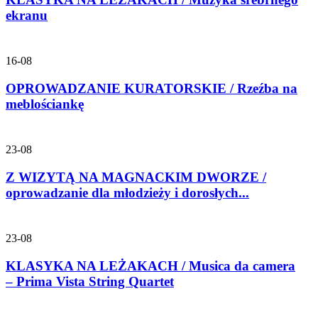
ekranu
16-08
OPROWADZANIE KURATORSKIE / Rzeźba na
meblościankę
23-08
Z WIZYTĄ NA MAGNACKIM DWORZE /
oprowadzanie dla młodzieży i dorosłych...
23-08
KLASYKA NA LEŻAKACH / Musica da camera
– Prima Vista String Quartet