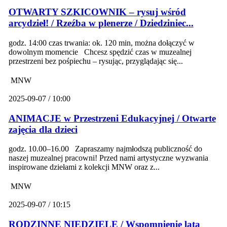
OTWARTY SZKICOWNIK – rysuj wśród
arcydzieł! / Rzeźba w plenerze / Dziedziniec...
godz. 14:00 czas trwania: ok. 120 min, można dołączyć w
dowolnym momencie Chcesz spędzić czas w muzealnej
przestrzeni bez pośpiechu – rysując, przyglądając się...
MNW
2025-09-07 / 10:00
ANIMACJE w Przestrzeni Edukacyjnej / Otwarte
zajęcia dla dzieci
godz. 10.00–16.00 Zapraszamy najmłodszą publiczność do
naszej muzealnej pracowni! Przed nami artystyczne wyzwania
inspirowane dziełami z kolekcji MNW oraz z...
MNW
2025-09-07 / 10:15
RODZINNE NIEDZIELE / Wspomnienie lata