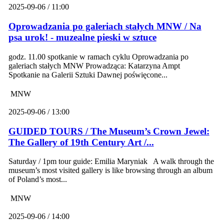
2025-09-06 / 11:00
Oprowadzania po galeriach stałych MNW / Na
psa urok! - muzealne pieski w sztuce
godz. 11.00 spotkanie w ramach cyklu Oprowadzania po
galeriach stałych MNW Prowadząca: Katarzyna Ampt
Spotkanie na Galerii Sztuki Dawnej poświęcone...
MNW
2025-09-06 / 13:00
GUIDED TOURS / The Museum’s Crown Jewel:
The Gallery of 19th Century Art /...
Saturday / 1pm tour guide: Emilia Maryniak A walk through the
museum’s most visited gallery is like browsing through an album
of Poland’s most...
MNW
2025-09-06 / 14:00