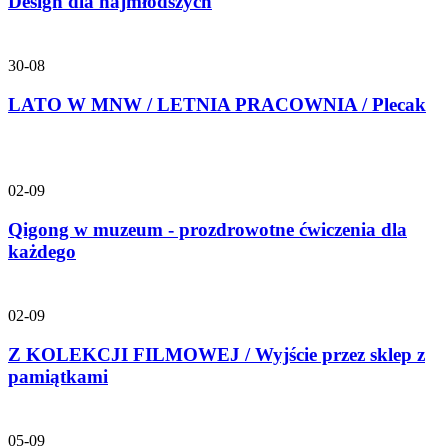
Design dla najmłodszych
30-08
LATO W MNW / LETNIA PRACOWNIA / Plecak
02-09
Qigong w muzeum - prozdrowotne ćwiczenia dla
każdego
02-09
Z KOLEKCJI FILMOWEJ / Wyjście przez sklep z
pamiątkami
05-09