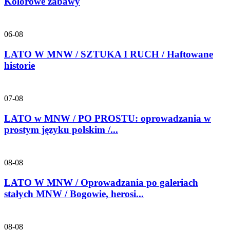
Kolorowe zabawy
06-08
LATO W MNW / SZTUKA I RUCH / Haftowane
historie
07-08
LATO w MNW / PO PROSTU: oprowadzania w
prostym języku polskim /...
08-08
LATO W MNW / Oprowadzania po galeriach
stałych MNW / Bogowie, herosi...
08-08