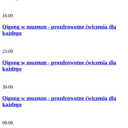
16-09
Qigong w muzeum - prozdrowotne ćwiczenia dla
każdego
23-09
Qigong w muzeum - prozdrowotne ćwiczenia dla
każdego
30-09
Qigong w muzeum - prozdrowotne ćwiczenia dla
każdego
08-08