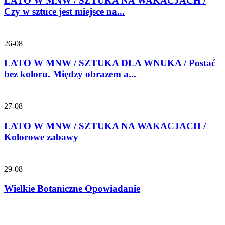
LATO W MNW / SZTUKA NA WAKACJACH /
Czy w sztuce jest miejsce na...
26-08
LATO W MNW / SZTUKA DLA WNUKA / Postać
bez koloru. Między obrazem a...
27-08
LATO W MNW / SZTUKA NA WAKACJACH /
Kolorowe zabawy
29-08
Wielkie Botaniczne Opowiadanie