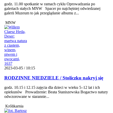
godz. 11.00 spotkanie w ramach cyklu Oprowadzania po
galeriach stałych MNW Spacer po najchętniej odwiedzanej
galerii Muzeum to jak przeglądanie albumu z...
MNW
2023-03-05 / 10:15
RODZINNE NIEDZIELE / Stoliczku nakryj się
godz. 10.15 i 12.15 zajęcia dla dzieci w wieku 5–12 lat i ich
opiekunów Prowadzenie: Beata Staniszewska Bogactwo natury
odwzorowane w starannie...
Królikarnia