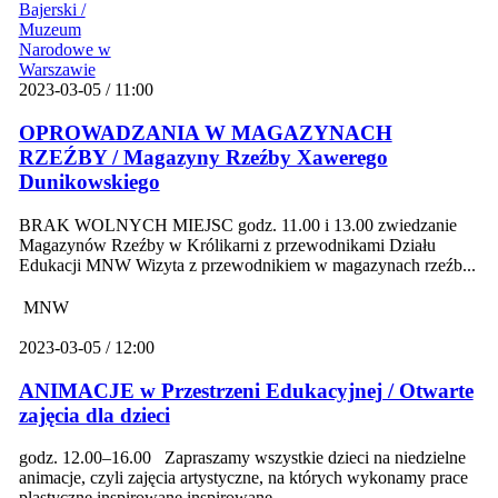
2023-03-05 / 11:00
OPROWADZANIA W MAGAZYNACH
RZEŹBY / Magazyny Rzeźby Xawerego
Dunikowskiego
BRAK WOLNYCH MIEJSC godz. 11.00 i 13.00 zwiedzanie
Magazynów Rzeźby w Królikarni z przewodnikami Działu
Edukacji MNW Wizyta z przewodnikiem w magazynach rzeźb...
MNW
2023-03-05 / 12:00
ANIMACJE w Przestrzeni Edukacyjnej / Otwarte
zajęcia dla dzieci
godz. 12.00–16.00 Zapraszamy wszystkie dzieci na niedzielne
animacje, czyli zajęcia artystyczne, na których wykonamy prace
plastyczne inspirowane inspirowane...