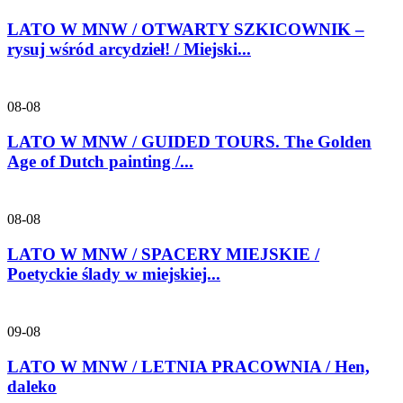
LATO W MNW / OTWARTY SZKICOWNIK –
rysuj wśród arcydzieł! / Miejski...
08-08
LATO W MNW / GUIDED TOURS. The Golden
Age of Dutch painting /...
08-08
LATO W MNW / SPACERY MIEJSKIE /
Poetyckie ślady w miejskiej...
09-08
LATO W MNW / LETNIA PRACOWNIA / Hen,
daleko