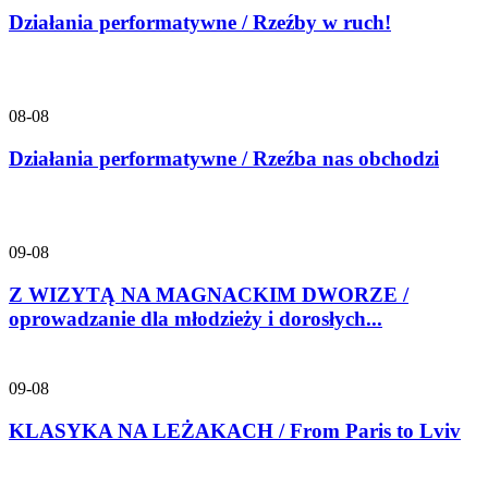
Działania performatywne / Rzeźby w ruch!
08-08
Działania performatywne / Rzeźba nas obchodzi
09-08
Z WIZYTĄ NA MAGNACKIM DWORZE /
oprowadzanie dla młodzieży i dorosłych...
09-08
KLASYKA NA LEŻAKACH / From Paris to Lviv