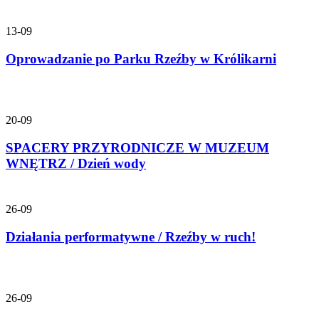
13-09
Oprowadzanie po Parku Rzeźby w Królikarni
20-09
SPACERY PRZYRODNICZE W MUZEUM
WNĘTRZ / Dzień wody
26-09
Działania performatywne / Rzeźby w ruch!
26-09