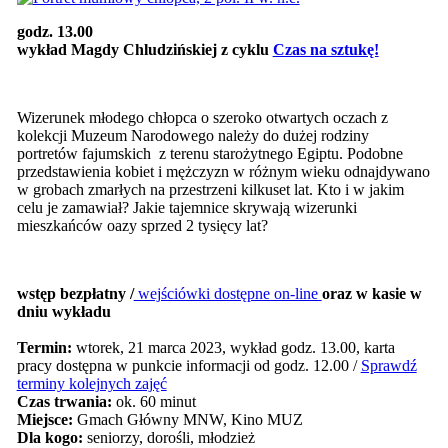
godz. 13.00
wykład Magdy Chludzińskiej
z
cyklu
Czas na sztukę!
Wizerunek młodego chłopca o szeroko otwartych oczach z
kolekcji Muzeum Narodowego należy do dużej rodziny
portretów fajumskich z terenu starożytnego Egiptu. Podobne
przedstawienia kobiet i mężczyzn w różnym wieku odnajdywano
w grobach zmarłych na przestrzeni kilkuset lat. Kto i w jakim
celu je zamawiał? Jakie tajemnice skrywają wizerunki
mieszkańców oazy sprzed 2 tysięcy lat?
wstęp bezpłatny /
wejściówki dostępne on-line
oraz w kasie w
dniu wykładu
Termin:
wtorek, 21 marca 2023, wykład godz. 13.00, karta
pracy dostępna w punkcie informacji od godz. 12.00 /
Sprawdź
terminy kolejnych zajęć
Czas trwania:
ok. 60 minut
Miejsce:
Gmach Główny MNW, Kino MUZ
Dla kogo:
seniorzy, dorośli, młodzież