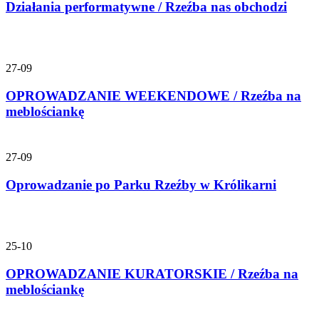
Działania performatywne / Rzeźba nas obchodzi
27-09
OPROWADZANIE WEEKENDOWE / Rzeźba na
meblościankę
27-09
Oprowadzanie po Parku Rzeźby w Królikarni
25-10
OPROWADZANIE KURATORSKIE / Rzeźba na
meblościankę