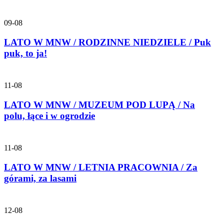
09-08
LATO W MNW / RODZINNE NIEDZIELE / Puk
puk, to ja!
11-08
LATO W MNW / MUZEUM POD LUPĄ / Na
polu, łące i w ogrodzie
11-08
LATO W MNW / LETNIA PRACOWNIA / Za
górami, za lasami
12-08