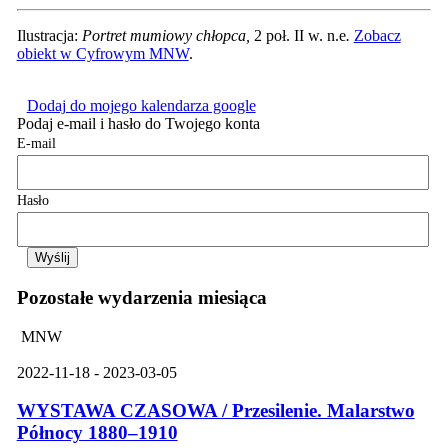
Ilustracja:
Portret mumiowy chłopca,
2 poł. II w. n.e
.
Zobacz
obiekt w Cyfrowym MNW
.
Dodaj do mojego kalendarza google
Podaj e-mail i hasło do Twojego konta
E-mail
Hasło
Pozostałe wydarzenia miesiąca
MNW
2022-11-18 - 2023-03-05
WYSTAWA CZASOWA / Przesilenie. Malarstwo
Północy 1880–1910