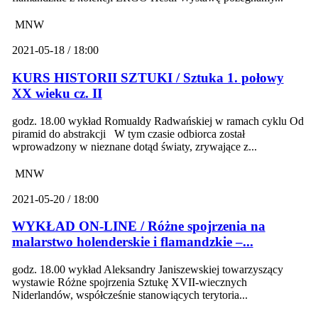
MNW
2021-05-18 / 18:00
KURS HISTORII SZTUKI / Sztuka 1. połowy
XX wieku cz. II
godz. 18.00 wykład Romualdy Radwańskiej w ramach cyklu Od
piramid do abstrakcji W tym czasie odbiorca został
wprowadzony w nieznane dotąd światy, zrywające z...
MNW
2021-05-20 / 18:00
WYKŁAD ON-LINE / Różne spojrzenia na
malarstwo holenderskie i flamandzkie –...
godz. 18.00 wykład Aleksandry Janiszewskiej towarzyszący
wystawie Różne spojrzenia Sztukę XVII-wiecznych
Niderlandów, współcześnie stanowiących terytoria...