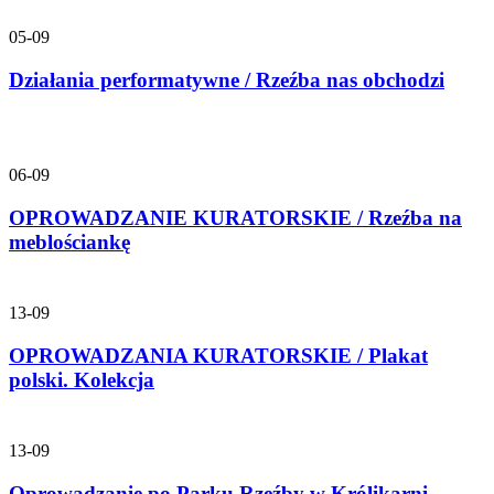
05-09
Działania performatywne / Rzeźba nas obchodzi
06-09
OPROWADZANIE KURATORSKIE / Rzeźba na
meblościankę
13-09
OPROWADZANIA KURATORSKIE / Plakat
polski. Kolekcja
13-09
Oprowadzanie po Parku Rzeźby w Królikarni