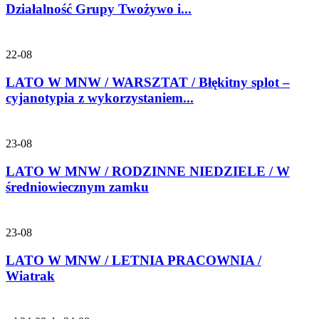
Działalność Grupy Twożywo i...
22-08
LATO W MNW / WARSZTAT / Błękitny splot –
cyjanotypia z wykorzystaniem...
23-08
LATO W MNW / RODZINNE NIEDZIELE / W
średniowiecznym zamku
23-08
LATO W MNW / LETNIA PRACOWNIA /
Wiatrak