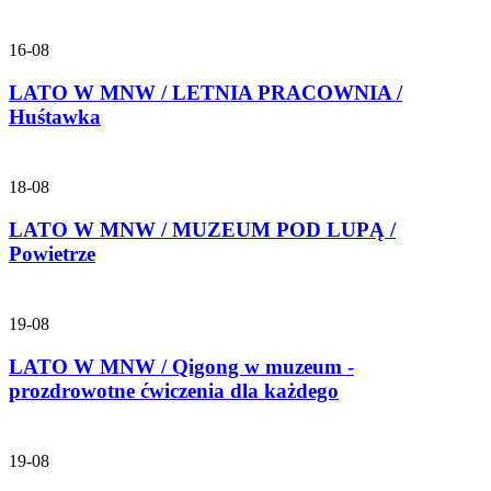
16-08
LATO W MNW / LETNIA PRACOWNIA /
Huśtawka
18-08
LATO W MNW / MUZEUM POD LUPĄ /
Powietrze
19-08
LATO W MNW / Qigong w muzeum -
prozdrowotne ćwiczenia dla każdego
19-08