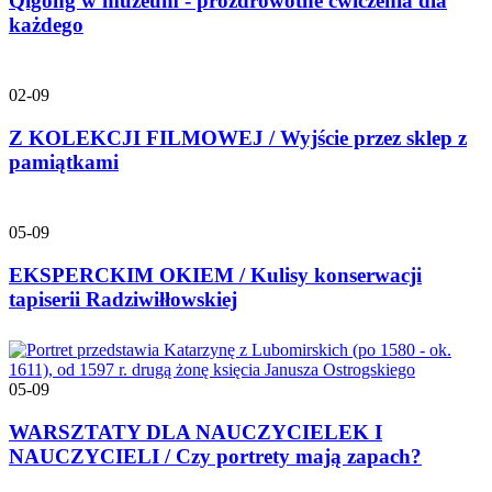
Qigong w muzeum - prozdrowotne ćwiczenia dla
każdego
02-09
Z KOLEKCJI FILMOWEJ / Wyjście przez sklep z
pamiątkami
05-09
EKSPERCKIM OKIEM / Kulisy konserwacji
tapiserii Radziwiłłowskiej
05-09
WARSZTATY DLA NAUCZYCIELEK I
NAUCZYCIELI / Czy portrety mają zapach?