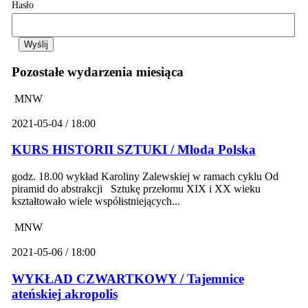
Hasło
Pozostałe wydarzenia miesiąca
MNW
2021-05-04 / 18:00
KURS HISTORII SZTUKI / Młoda Polska
godz. 18.00 wykład Karoliny Zalewskiej w ramach cyklu Od
piramid do abstrakcji Sztukę przełomu XIX i XX wieku
kształtowało wiele współistniejących...
MNW
2021-05-06 / 18:00
WYKŁAD CZWARTKOWY / Tajemnice
ateńskiej akropolis