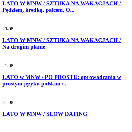
LATO W MNW / SZTUKA NA WAKACJACH /
Pędzlem, kredką, palcem. O...
20-08
LATO W MNW / SZTUKA NA WAKACJACH /
Na drugim planie
21-08
LATO w MNW / PO PROSTU: oprowadzania w
prostym języku polskim /...
21-08
LATO W MNW / SLOW DATING