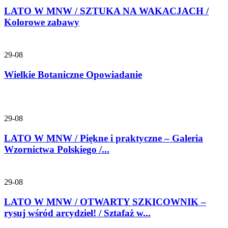
LATO W MNW / SZTUKA NA WAKACJACH /
Kolorowe zabawy
29-08
Wielkie Botaniczne Opowiadanie
29-08
LATO W MNW / Piękne i praktyczne – Galeria
Wzornictwa Polskiego /...
29-08
LATO W MNW / OTWARTY SZKICOWNIK –
rysuj wśród arcydzieł! / Sztafaż w...