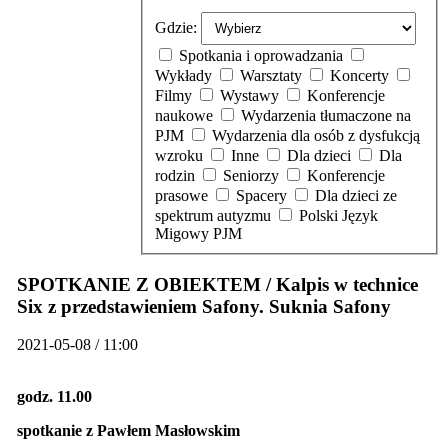
Gdzie:
Spotkania i oprowadzania
Wykłady
Warsztaty
Koncerty
Filmy
Wystawy
Konferencje
naukowe
Wydarzenia tłumaczone na
PJM
Wydarzenia dla osób z dysfukcją
wzroku
Inne
Dla dzieci
Dla
rodzin
Seniorzy
Konferencje
prasowe
Spacery
Dla dzieci ze
spektrum autyzmu
Polski Język
Migowy PJM
SPOTKANIE Z OBIEKTEM / Kalpis w technice
Six z przedstawieniem Safony. Suknia Safony
2021-05-08 / 11:00
godz. 11.00
spotkanie z Pawłem Masłowskim