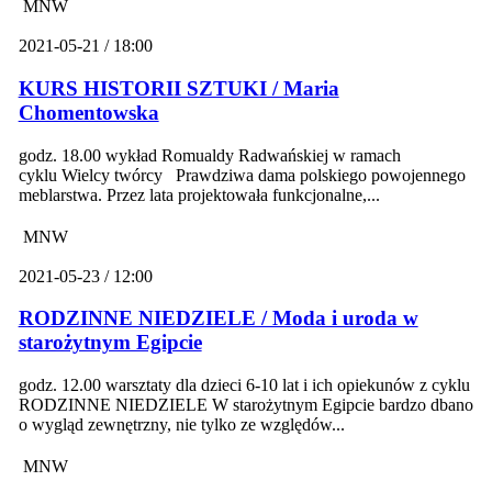
MNW
2021-05-21 / 18:00
KURS HISTORII SZTUKI / Maria
Chomentowska
godz. 18.00 wykład Romualdy Radwańskiej w ramach
cyklu Wielcy twórcy Prawdziwa dama polskiego powojennego
meblarstwa. Przez lata projektowała funkcjonalne,...
MNW
2021-05-23 / 12:00
RODZINNE NIEDZIELE / Moda i uroda w
starożytnym Egipcie
godz. 12.00 warsztaty dla dzieci 6-10 lat i ich opiekunów z cyklu
RODZINNE NIEDZIELE W starożytnym Egipcie bardzo dbano
o wygląd zewnętrzny, nie tylko ze względów...
MNW