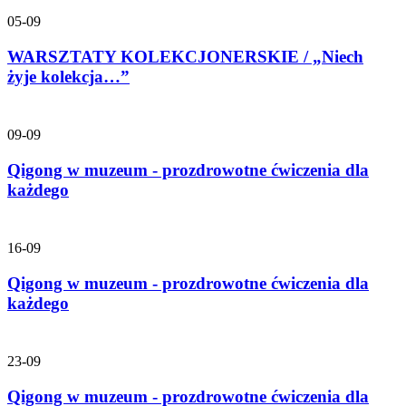
05-09
WARSZTATY KOLEKCJONERSKIE / „Niech
żyje kolekcja…”
09-09
Qigong w muzeum - prozdrowotne ćwiczenia dla
każdego
16-09
Qigong w muzeum - prozdrowotne ćwiczenia dla
każdego
23-09
Qigong w muzeum - prozdrowotne ćwiczenia dla