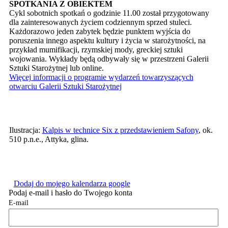
SPOTKANIA Z OBIEKTEM
Cykl sobotnich spotkań o godzinie 11.00 został przygotowany
dla zainteresowanych życiem codziennym sprzed stuleci.
Każdorazowo jeden zabytek będzie punktem wyjścia do
poruszenia innego aspektu kultury i życia w starożytności, na
przykład mumifikacji, rzymskiej mody, greckiej sztuki
wojowania. Wykłady będą odbywały się w przestrzeni Galerii
Sztuki Starożytnej lub online.
Więcej informacji o programie wydarzeń towarzyszących
otwarciu Galerii Sztuki Starożytnej
Ilustracja:
Kalpis w technice Six z przedstawieniem Safony
, ok.
510 p.n.e., Attyka, glina.
Dodaj do mojego kalendarza google
Podaj e-mail i hasło do Twojego konta
E-mail