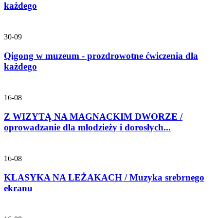
każdego
30-09
Qigong w muzeum - prozdrowotne ćwiczenia dla
każdego
16-08
Z WIZYTĄ NA MAGNACKIM DWORZE /
oprowadzanie dla młodzieży i dorosłych...
16-08
KLASYKA NA LEŻAKACH / Muzyka srebrnego
ekranu