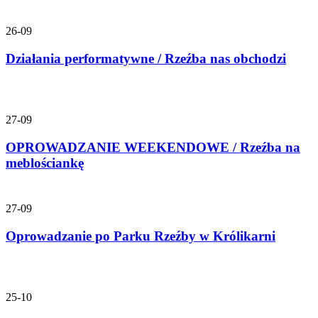
26-09
Działania performatywne / Rzeźba nas obchodzi
27-09
OPROWADZANIE WEEKENDOWE / Rzeźba na
meblościankę
27-09
Oprowadzanie po Parku Rzeźby w Królikarni
25-10