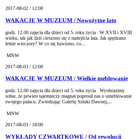
2017-08-02 / 12:00
WAKACJE W MUZEUM / Nowożytne lato
godz. 12.00 zajęcia dla dzieci od 5. roku życia W XVII i XVIII
wieku, tak jak dziś cieszono się z nadejścia lata. Jak spędzano
letnie wieczory? W co się bawiono, co...
MNW
2017-08-03 / 12:00
WAKACJE W MUZEUM / Wielkie meblowanie
godz. 12.00 zajęcia dla dzieci od 5. roku życia Wyobrazimy
sobie, że pewien tajemniczy magnat poprosił nas o umeblowanie
swojego pałacu. Zwiedzając Galerię Sztuki Dawnej,...
MNW
2017-08-03 / 18:00
WYKŁADY CZWARTKOWE / Od rewolucji