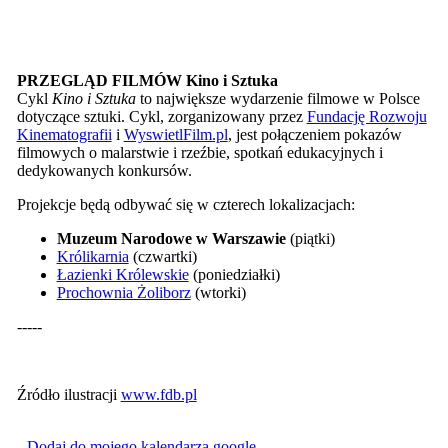
PRZEGLĄD FILMÓW Kino i Sztuka
Cykl
Kino i Sztuka
to największe wydarzenie filmowe w Polsce
dotyczące sztuki. Cykl, zorganizowany przez
Fundację Rozwoju
Kinematografii
i
WyswietlFilm.pl
, jest połączeniem pokazów
filmowych o malarstwie i rzeźbie, spotkań edukacyjnych i
dedykowanych konkursów.
Projekcje będą odbywać się w czterech lokalizacjach:
Muzeum Narodowe w Warszawie
(piątki)
Królikarnia
(czwartki)
Łazienki Królewskie
(poniedziałki)
Prochownia Żoliborz
(wtorki)
-----
Źródło ilustracji
www.fdb.pl
Dodaj do mojego kalendarza google