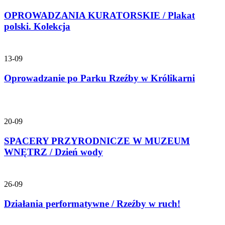
OPROWADZANIA KURATORSKIE / Plakat
polski. Kolekcja
13-09
Oprowadzanie po Parku Rzeźby w Królikarni
20-09
SPACERY PRZYRODNICZE W MUZEUM
WNĘTRZ / Dzień wody
26-09
Działania performatywne / Rzeźby w ruch!