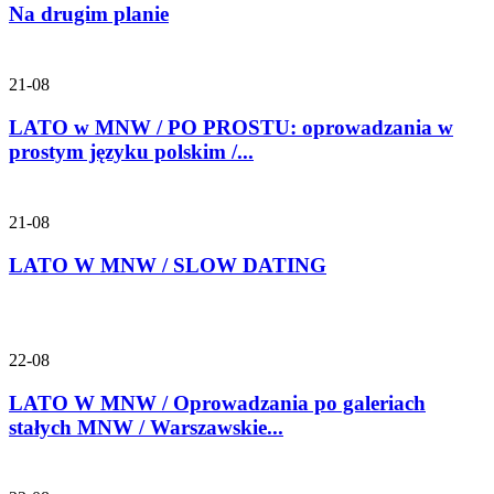
Na drugim planie
21-08
LATO w MNW / PO PROSTU: oprowadzania w
prostym języku polskim /...
21-08
LATO W MNW / SLOW DATING
22-08
LATO W MNW / Oprowadzania po galeriach
stałych MNW / Warszawskie...