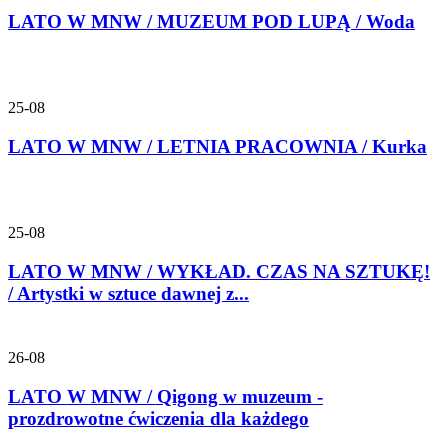
LATO W MNW / MUZEUM POD LUPĄ / Woda
25-08
LATO W MNW / LETNIA PRACOWNIA / Kurka
25-08
LATO W MNW / WYKŁAD. CZAS NA SZTUKĘ!
/ Artystki w sztuce dawnej z...
26-08
LATO W MNW / Qigong w muzeum -
prozdrowotne ćwiczenia dla każdego