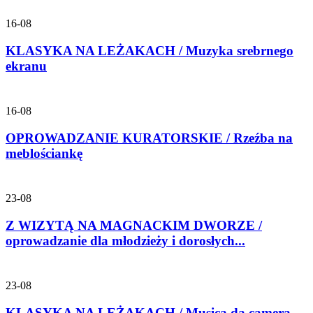
16-08
KLASYKA NA LEŻAKACH / Muzyka srebrnego
ekranu
16-08
OPROWADZANIE KURATORSKIE / Rzeźba na
meblościankę
23-08
Z WIZYTĄ NA MAGNACKIM DWORZE /
oprowadzanie dla młodzieży i dorosłych...
23-08
KLASYKA NA LEŻAKACH / Musica da camera