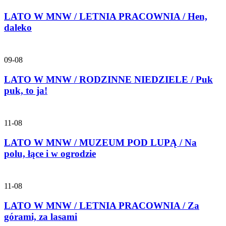
LATO W MNW / LETNIA PRACOWNIA / Hen,
daleko
09-08
LATO W MNW / RODZINNE NIEDZIELE / Puk
puk, to ja!
11-08
LATO W MNW / MUZEUM POD LUPĄ / Na
polu, łące i w ogrodzie
11-08
LATO W MNW / LETNIA PRACOWNIA / Za
górami, za lasami