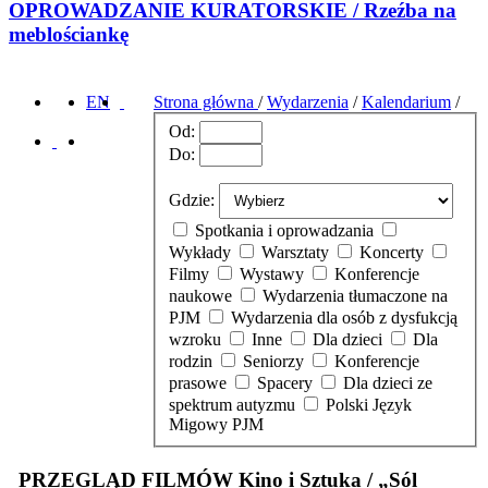
OPROWADZANIE KURATORSKIE / Rzeźba na
meblościankę
EN
Strona główna
/
Wydarzenia
/
Kalendarium
/
Od:
Do:
Gdzie:
Spotkania i oprowadzania
Wykłady
Warsztaty
Koncerty
Filmy
Wystawy
Konferencje
naukowe
Wydarzenia tłumaczone na
PJM
Wydarzenia dla osób z dysfukcją
wzroku
Inne
Dla dzieci
Dla
rodzin
Seniorzy
Konferencje
prasowe
Spacery
Dla dzieci ze
spektrum autyzmu
Polski Język
Migowy PJM
PRZEGLĄD FILMÓW Kino i Sztuka / „Sól