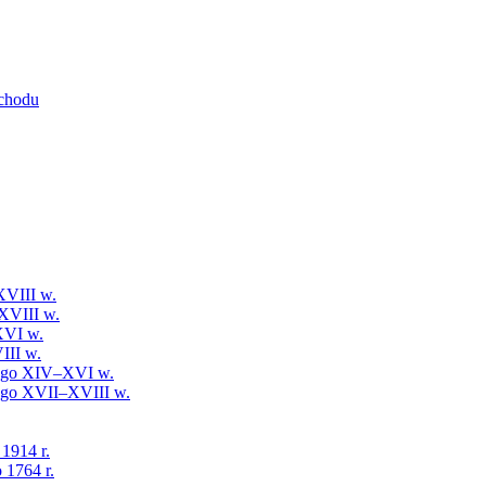
schodu
XVIII w.
XVIII w.
XVI w.
III w.
iego XIV–XVI w.
iego XVII–XVIII w.
 1914 r.
 1764 r.