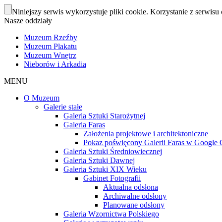
Niniejszy serwis wykorzystuje pliki cookie. Korzystanie z serwisu 
Nasze oddziały
Muzeum Rzeźby
Muzeum Plakatu
Muzeum Wnętrz
Nieborów i Arkadia
MENU
O Muzeum
Galerie stałe
Galeria Sztuki Starożytnej
Galeria Faras
Założenia projektowe i architektoniczne
Pokaz poświęcony Galerii Faras w Google Cu
Galeria Sztuki Średniowiecznej
Galeria Sztuki Dawnej
Galeria Sztuki XIX Wieku
Gabinet Fotografii
Aktualna odsłona
Archiwalne odsłony
Planowane odsłony
Galeria Wzornictwa Polskiego