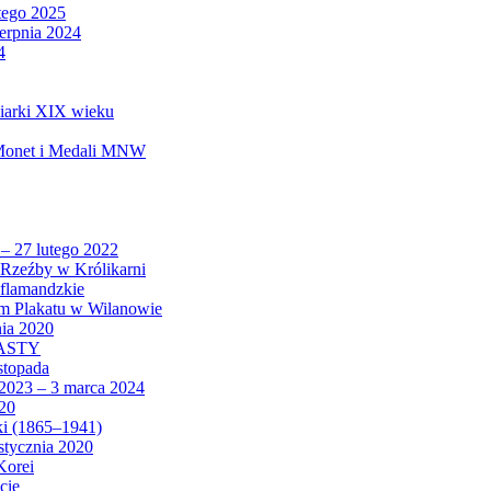
tego 2025
ierpnia 2024
4
biarki XIX wieku
 Monet i Medali MNW
 – 27 lutego 2022
Rzeźby w Królikarni
 flamandzkie
um Plakatu w Wilanowie
nia 2020
CASTY
istopada
 2023 – 3 marca 2024
020
ki (1865–1941)
 stycznia 2020
Korei
cie