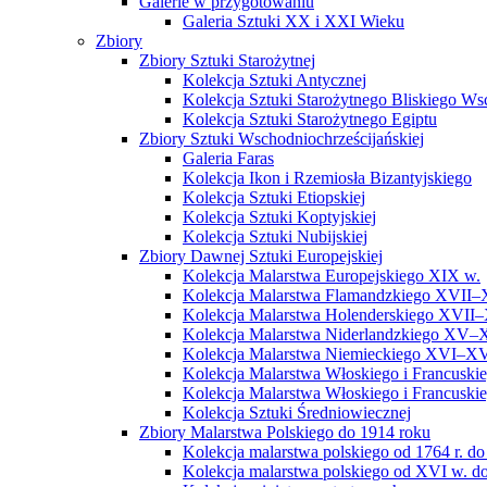
Galerie w przygotowaniu
Galeria Sztuki XX i XXI Wieku
Zbiory
Zbiory Sztuki Starożytnej
Kolekcja Sztuki Antycznej
Kolekcja Sztuki Starożytnego Bliskiego W
Kolekcja Sztuki Starożytnego Egiptu
Zbiory Sztuki Wschodniochrześcijańskiej
Galeria Faras
Kolekcja Ikon i Rzemiosła Bizantyjskiego
Kolekcja Sztuki Etiopskiej
Kolekcja Sztuki Koptyjskiej
Kolekcja Sztuki Nubijskiej
Zbiory Dawnej Sztuki Europejskiej
Kolekcja Malarstwa Europejskiego XIX w.
Kolekcja Malarstwa Flamandzkiego XVII–
Kolekcja Malarstwa Holenderskiego XVII–
Kolekcja Malarstwa Niderlandzkiego XV–
Kolekcja Malarstwa Niemieckiego XVI–XV
Kolekcja Malarstwa Włoskiego i Francusk
Kolekcja Malarstwa Włoskiego i Francusk
Kolekcja Sztuki Średniowiecznej
Zbiory Malarstwa Polskiego do 1914 roku
Kolekcja malarstwa polskiego od 1764 r. do
Kolekcja malarstwa polskiego od XVI w. do