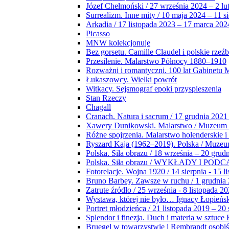
Józef Chełmoński / 27 września 2024 – 2 lu
Surrealizm. Inne mity / 10 maja 2024 – 11 s
Arkadia / 17 listopada 2023 – 17 marca 202
Picasso
MNW kolekcjonuje
Bez gorsetu. Camille Claudel i polskie rzeź
Przesilenie. Malarstwo Północy 1880–1910
Rozważni i romantyczni. 100 lat Gabinetu
Łukaszowcy. Wielki powrót
Witkacy. Sejsmograf epoki przyspieszenia
Stan Rzeczy
Chagall
Cranach. Natura i sacrum / 17 grudnia 2021
Xawery Dunikowski. Malarstwo / Muzeum 
Różne spojrzenia. Malarstwo holenderskie i
Ryszard Kaja (1962–2019). Polska / Muze
Polska. Siła obrazu / 18 września – 20 grud
Polska. Siła obrazu / WYKŁADY I POD
Fotorelacje. Wojna 1920 / 14 sierpnia - 15 l
Bruno Barbey. Zawsze w ruchu / 1 grudnia
Zatrute źródło / 25 września - 8 listopada 2
Wystawa, której nie było… Ignacy Łopieńs
Portret młodzieńca / 21 listopada 2019 – 20
Splendor i finezja. Duch i materia w sztuce 
Bruegel w towarzystwie i Rembrandt osobiś