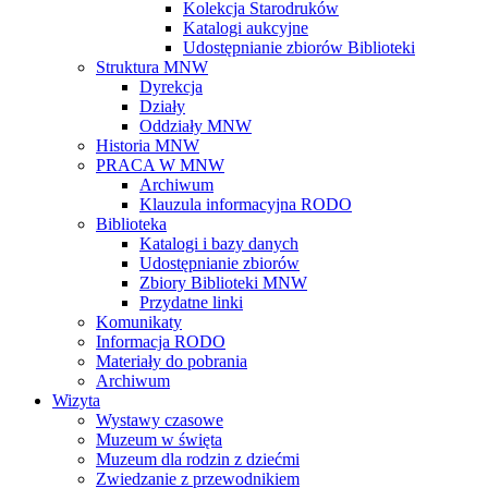
Kolekcja Starodruków
Katalogi aukcyjne
Udostępnianie zbiorów Biblioteki
Struktura MNW
Dyrekcja
Działy
Oddziały MNW
Historia MNW
PRACA W MNW
Archiwum
Klauzula informacyjna RODO
Biblioteka
Katalogi i bazy danych
Udostępnianie zbiorów
Zbiory Biblioteki MNW
Przydatne linki
Komunikaty
Informacja RODO
Materiały do pobrania
Archiwum
Wizyta
Wystawy czasowe
Muzeum w święta
Muzeum dla rodzin z dziećmi
Zwiedzanie z przewodnikiem