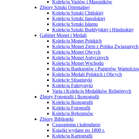
Kolekcja Variów i Masoników
Zbiory Sztuki Orientalnej
Kolekcja Sztuki Chińskiej
Kolekcja Sztuki Japońskiej
Kolekcja Sztuki Islamu
Kolekcja Sztuki Buddyjskiej i Hinduskiej
Gabinet Monet i Medali
Kolekcja Monet Polskich
Kolekcja Monet Ziem z Polską Związanych
Kolekcja Monet Obcych
Kolekcja Monet Antycznych
Kolekcja Monet Wschodu
Kolekcja Banknotów i Papierów Wartości
Kolekcja Medali Polskich i Obcych
Kolekcje Sfragistyki
Kolekcja Falerystyki
Varia i Kolekcja Medalików Religijnych
Zbiory Fotografii i Ikonografii
Kolekcja Ikonografii
Kolekcja Fotografii
Kolekcja Rękopisów
Zbiory Biblioteki
Czasopisma i kalendarze
Książki wydane po 1800 r.
Kolekcja Kartografii