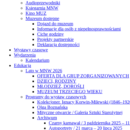
Audioprzewodniki
Księgarnia MNW
Kino MUZ
Muzeum dostępne
Dojazd do muzeum
Informacje dla osób z niepełnosprawnościami
Ciche godziny
Projekty partnerskie
Deklaracja dostępności
Wystawy czasowe
Wydarzenia
Kalendarium
Edukacja
Lato w MNW 2026
OFERTA DLA GRUP ZORGANIZOWANYCH
DZIECI, RODZINY
MŁODZIEŻ, DOROŚLI
MUZEUM TRZECIEGO WIEKU
Programy do wystaw czasowych
Kolekcjoner. Ignacy Korwin-Milewski (1846–192
Olga Boznańska
Mityczne otwarcie / Galeria Sztuki Starożytnej
Archiwum
Czarny karnawał / 3 października 2025 – 11
Autoportrety / 21 marca – 20 lipca 2025