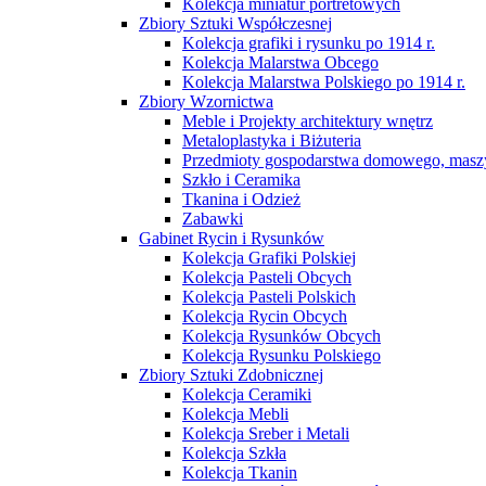
Kolekcja miniatur portretowych
Zbiory Sztuki Współczesnej
Kolekcja grafiki i rysunku po 1914 r.
Kolekcja Malarstwa Obcego
Kolekcja Malarstwa Polskiego po 1914 r.
Zbiory Wzornictwa
Meble i Projekty architektury wnętrz
Metaloplastyka i Biżuteria
Przedmioty gospodarstwa domowego, maszy
Szkło i Ceramika
Tkanina i Odzież
Zabawki
Gabinet Rycin i Rysunków
Kolekcja Grafiki Polskiej
Kolekcja Pasteli Obcych
Kolekcja Pasteli Polskich
Kolekcja Rycin Obcych
Kolekcja Rysunków Obcych
Kolekcja Rysunku Polskiego
Zbiory Sztuki Zdobnicznej
Kolekcja Ceramiki
Kolekcja Mebli
Kolekcja Sreber i Metali
Kolekcja Szkła
Kolekcja Tkanin