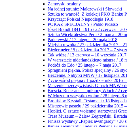
Zamoyski ocalony
Na jednej strunie: Malczewski i Słowacki
Sztuka to wartość. Z kolekcji PKO Banku P
Krzycząc: Polska! Niepodległa 1918
POKAZ SPECJALNY / Pablo Picasso
Józef Brandt 1841–1915 / 22 czerwca – 30 
Sztuka Wicekrólestwa Peru / 2 marca - 20 
Paderewski / 17 lutego – 20 maja 2018
Miejska rewolta / 27 października 2017 – 2
Biedermeier / 5 października 2017 – 7 stycz
Tak widzą / 13 czerwca – 10 września 2017
W warsztacie niderlandzkiego mistrza / 18 
Podróż do Edo / 25 lutego – 7 maja 2017
Spragnieni piękna. Pokaz specjalny / 26 sty
Bezcenne. Nabytki MNW / 17 listopada 201
Życie wśród piękna / 1 października 2016 –
Marzenie i rzeczywistość. Gmach MNW / do
Brescia. Renesans na północy Włoch / 2 cz
W Muzeum wszystko wolno / 28 lutego–8 
Bronisław Krystall. Testament / 18 listopa
Mistrzowie pastelu / 29 października 2015 –
Hoplici. O sztuce wojennej starożytnej Grec
Trasa Muzeum – Zalew Zegrzyński. Estrada
Finisaż wystawy „Papież awangardy” / 30 s
Papież awangardy. Tadeusz Peiper / 28 maja