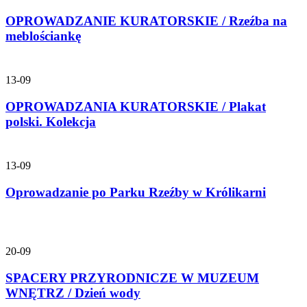
OPROWADZANIE KURATORSKIE / Rzeźba na
meblościankę
13-09
OPROWADZANIA KURATORSKIE / Plakat
polski. Kolekcja
13-09
Oprowadzanie po Parku Rzeźby w Królikarni
20-09
SPACERY PRZYRODNICZE W MUZEUM
WNĘTRZ / Dzień wody