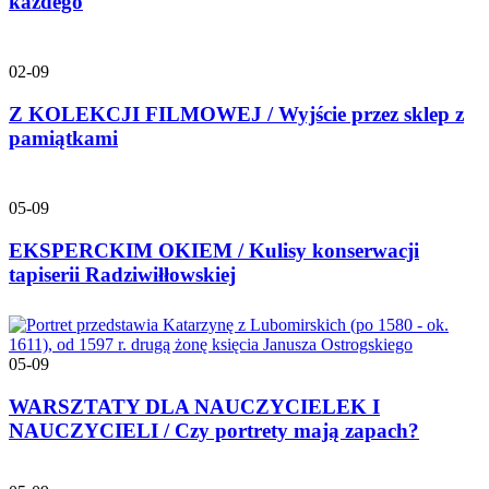
każdego
02-09
Z KOLEKCJI FILMOWEJ / Wyjście przez sklep z
pamiątkami
05-09
EKSPERCKIM OKIEM / Kulisy konserwacji
tapiserii Radziwiłłowskiej
05-09
WARSZTATY DLA NAUCZYCIELEK I
NAUCZYCIELI / Czy portrety mają zapach?