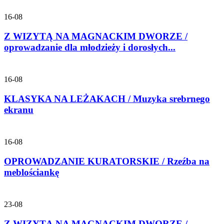
16-08
Z WIZYTĄ NA MAGNACKIM DWORZE /
oprowadzanie dla młodzieży i dorosłych...
16-08
KLASYKA NA LEŻAKACH / Muzyka srebrnego
ekranu
16-08
OPROWADZANIE KURATORSKIE / Rzeźba na
meblościankę
23-08
Z WIZYTĄ NA MAGNACKIM DWORZE /