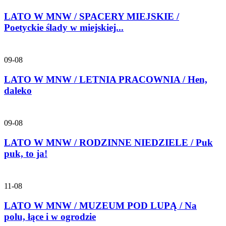
LATO W MNW / SPACERY MIEJSKIE /
Poetyckie ślady w miejskiej...
09-08
LATO W MNW / LETNIA PRACOWNIA / Hen,
daleko
09-08
LATO W MNW / RODZINNE NIEDZIELE / Puk
puk, to ja!
11-08
LATO W MNW / MUZEUM POD LUPĄ / Na
polu, łące i w ogrodzie