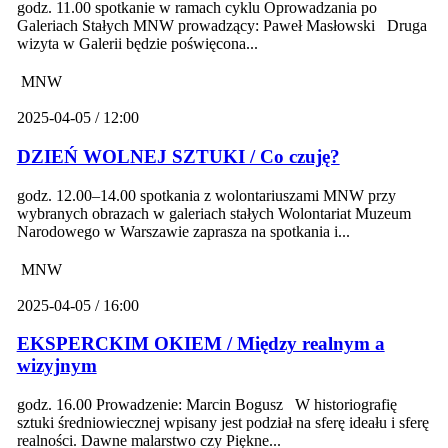
godz. 11.00 spotkanie w ramach cyklu Oprowadzania po
Galeriach Stałych MNW prowadzący: Paweł Masłowski Druga
wizyta w Galerii będzie poświęcona...
MNW
2025-04-05 / 12:00
DZIEŃ WOLNEJ SZTUKI / Co czuję?
godz. 12.00–14.00 spotkania z wolontariuszami MNW przy
wybranych obrazach w galeriach stałych Wolontariat Muzeum
Narodowego w Warszawie zaprasza na spotkania i...
MNW
2025-04-05 / 16:00
EKSPERCKIM OKIEM / Między realnym a
wizyjnym
godz. 16.00 Prowadzenie: Marcin Bogusz W historiografię
sztuki średniowiecznej wpisany jest podział na sferę ideału i sferę
realności. Dawne malarstwo czy Piękne...