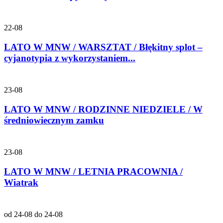
22-08
LATO W MNW / WARSZTAT / Błękitny splot –
cyjanotypia z wykorzystaniem...
23-08
LATO W MNW / RODZINNE NIEDZIELE / W
średniowiecznym zamku
23-08
LATO W MNW / LETNIA PRACOWNIA /
Wiatrak
od 24-08 do 24-08