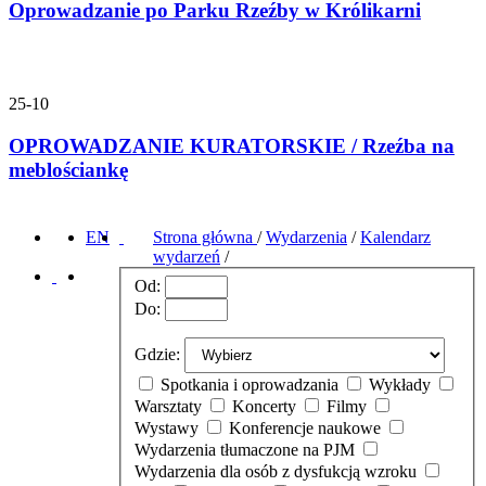
Oprowadzanie po Parku Rzeźby w Królikarni
25-10
OPROWADZANIE KURATORSKIE / Rzeźba na
meblościankę
EN
Strona główna
/
Wydarzenia
/
Kalendarz
wydarzeń
/
Od:
Do:
Gdzie:
Spotkania i oprowadzania
Wykłady
Warsztaty
Koncerty
Filmy
Wystawy
Konferencje naukowe
Wydarzenia tłumaczone na PJM
Wydarzenia dla osób z dysfukcją wzroku