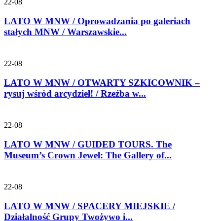
22-08
LATO W MNW / Oprowadzania po galeriach
stałych MNW / Warszawskie...
22-08
LATO W MNW / OTWARTY SZKICOWNIK –
rysuj wśród arcydzieł! / Rzeźba w...
22-08
LATO W MNW / GUIDED TOURS. The
Museum’s Crown Jewel: The Gallery of...
22-08
LATO W MNW / SPACERY MIEJSKIE /
Działalność Grupy Twożywo i...