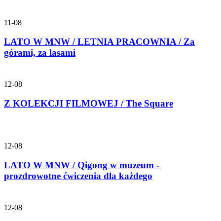
11-08
LATO W MNW / LETNIA PRACOWNIA / Za
górami, za lasami
12-08
Z KOLEKCJI FILMOWEJ / The Square
12-08
LATO W MNW / Qigong w muzeum -
prozdrowotne ćwiczenia dla każdego
12-08