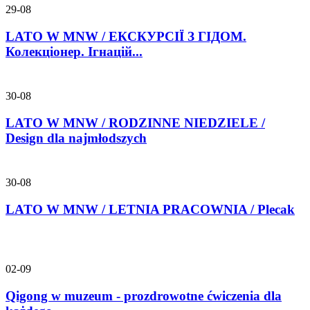
29-08
LATO W MNW / ЕКСКУРСІЇ З ГІДОМ.
Колекціонер. Ігнацій...
30-08
LATO W MNW / RODZINNE NIEDZIELE /
Design dla najmłodszych
30-08
LATO W MNW / LETNIA PRACOWNIA / Plecak
02-09
Qigong w muzeum - prozdrowotne ćwiczenia dla