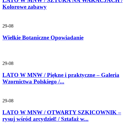
LATO W MNW / SZTUKA NA WAKACJACH /
Kolorowe zabawy
29-08
Wielkie Botaniczne Opowiadanie
29-08
LATO W MNW / Piękne i praktyczne – Galeria
Wzornictwa Polskiego /...
29-08
LATO W MNW / OTWARTY SZKICOWNIK –
rysuj wśród arcydzieł! / Sztafaż w...