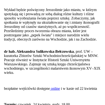
Wykład będzie poświęcony Jerozolimie jako miastu, w którym
spotykają się i prowadzą ze sobą dialog różne kultury i różne
sposoby wyobrażania świata poprzez sztukę. Zobaczymy, jak
spotkania te wpłynęły na ukształtowanie się i zmiany ikonografii
Jerozolimy od czasów starożytnych, aż po współczesność.
Prześledzimy proces tworzenia obrazu miasta, które jest
postrzegane jako „pępek świata” i miejsce narodzin wielu
tradycji, obecnych zarówno na Wschodzie, jak i na Zachodzie.
dr hab. Aleksandra Sulikowska-Bełczowska
, prof. UW –
kuratorka Zbiorów Sztuki Wschodniochrześcijańskiej w MNW.
Pracuje również w Instytucie Historii Sztuki Uniwersytetu
Warszawskiego. Zajmuje się sztuką kręgu chrześcijaństwa
wschodniego, w szczególności malarstwem ikonowym XV–XIX
wieku.
bezpłatne wejściówki dostępne
online
i w kasie od 22 kwietnia
Termin:
czwartek, 24 kwietnia, godz. 18.00