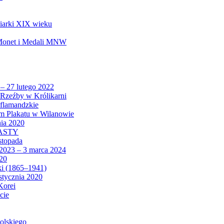
biarki XIX wieku
 Monet i Medali MNW
 – 27 lutego 2022
Rzeźby w Królikarni
 flamandzkie
um Plakatu w Wilanowie
nia 2020
CASTY
istopada
 2023 – 3 marca 2024
020
ki (1865–1941)
 stycznia 2020
Korei
cie
olskiego