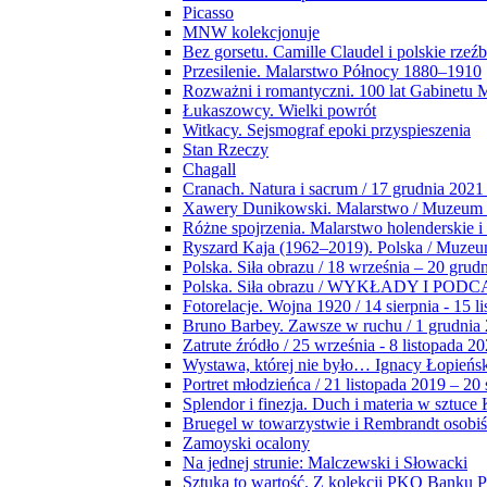
Picasso
MNW kolekcjonuje
Bez gorsetu. Camille Claudel i polskie rzeź
Przesilenie. Malarstwo Północy 1880–1910
Rozważni i romantyczni. 100 lat Gabinetu
Łukaszowcy. Wielki powrót
Witkacy. Sejsmograf epoki przyspieszenia
Stan Rzeczy
Chagall
Cranach. Natura i sacrum / 17 grudnia 2021
Xawery Dunikowski. Malarstwo / Muzeum 
Różne spojrzenia. Malarstwo holenderskie i
Ryszard Kaja (1962–2019). Polska / Muze
Polska. Siła obrazu / 18 września – 20 grud
Polska. Siła obrazu / WYKŁADY I POD
Fotorelacje. Wojna 1920 / 14 sierpnia - 15 l
Bruno Barbey. Zawsze w ruchu / 1 grudnia
Zatrute źródło / 25 września - 8 listopada 2
Wystawa, której nie było… Ignacy Łopieńs
Portret młodzieńca / 21 listopada 2019 – 20
Splendor i finezja. Duch i materia w sztuce 
Bruegel w towarzystwie i Rembrandt osobiś
Zamoyski ocalony
Na jednej strunie: Malczewski i Słowacki
Sztuka to wartość. Z kolekcji PKO Banku P