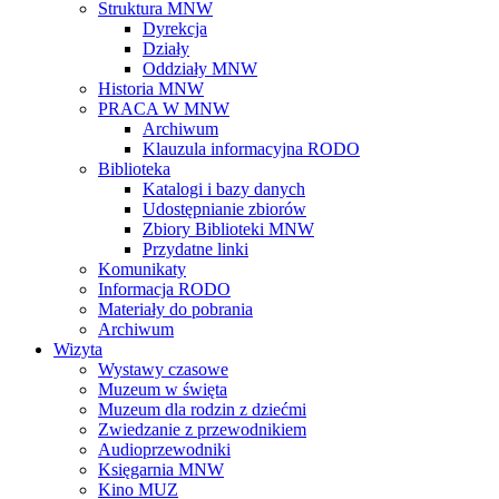
Struktura MNW
Dyrekcja
Działy
Oddziały MNW
Historia MNW
PRACA W MNW
Archiwum
Klauzula informacyjna RODO
Biblioteka
Katalogi i bazy danych
Udostępnianie zbiorów
Zbiory Biblioteki MNW
Przydatne linki
Komunikaty
Informacja RODO
Materiały do pobrania
Archiwum
Wizyta
Wystawy czasowe
Muzeum w święta
Muzeum dla rodzin z dziećmi
Zwiedzanie z przewodnikiem
Audioprzewodniki
Księgarnia MNW
Kino MUZ