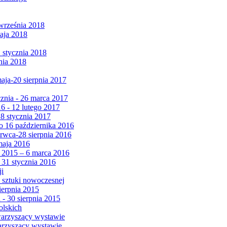
września 2018
maja 2018
1 stycznia 2018
nia 2018
maja-20 sierpnia 2017
cznia - 26 marca 2017
6 - 12 lutego 2017
 8 stycznia 2017
 16 października 2016
erwca-28 sierpnia 2016
maja 2016
da 2015 – 6 marca 2016
 31 stycznia 2016
ji
 sztuki nowoczesnej
ierpnia 2015
 - 30 sierpnia 2015
olskich
warzyszący wystawie
arzyszący wystawie