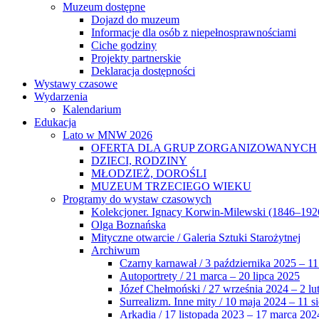
Muzeum dostępne
Dojazd do muzeum
Informacje dla osób z niepełnosprawnościami
Ciche godziny
Projekty partnerskie
Deklaracja dostępności
Wystawy czasowe
Wydarzenia
Kalendarium
Edukacja
Lato w MNW 2026
OFERTA DLA GRUP ZORGANIZOWANYCH
DZIECI, RODZINY
MŁODZIEŻ, DOROŚLI
MUZEUM TRZECIEGO WIEKU
Programy do wystaw czasowych
Kolekcjoner. Ignacy Korwin-Milewski (1846–192
Olga Boznańska
Mityczne otwarcie / Galeria Sztuki Starożytnej
Archiwum
Czarny karnawał / 3 października 2025 – 11
Autoportrety / 21 marca – 20 lipca 2025
Józef Chełmoński / 27 września 2024 – 2 lu
Surrealizm. Inne mity / 10 maja 2024 – 11 s
Arkadia / 17 listopada 2023 – 17 marca 202