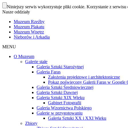
Niniejszy serwis wykorzystuje pliki cookie. Korzystanie z serwisu 
Nasze oddziały
Muzeum Rzeźby
Muzeum Plakatu
Muzeum Wnętrz
Nieborów i Arkadia
MENU
O Muzeum
Galerie stałe
Galeria Sztuki Starożytnej
Galeria Faras
Założenia projektowe i architektoniczne
Pokaz poświęcony Galerii Faras w Google Cu
Galeria Sztuki Średniowiecznej
Galeria Sztuki Dawnej
Galeria Sztuki XIX Wieku
Gabinet Fotografii
Galeria Wzornictwa Polskiego
Galerie w przygotowaniu
Galeria Sztuki XX i XXI Wieku
Zbiory