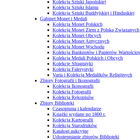
Kolekcja Sztuki Japońskiej
Kolekcja Sztuki Islamu
Kolekcja Sztuki Buddyjskiej i Hinduskiej
Gabinet Monet i Medali
Kolekcja Monet Polskich
Kolekcja Monet Ziem z Polską Związanych
Kolekcja Monet Obcych
Kolekcja Monet Antycznych
Kolekcja Monet Wschodu
Kolekcja Banknotów i Papierów Wartości
Kolekcja Medali Polskich i Obcych
Kolekcje Sfragistyki
Kolekcja Falerystyki
Varia i Kolekcja Medalików Religijnych
Zbiory Fotografii i Ikonografii
Kolekcja Ikonografii
Kolekcja Fotografii
Kolekcja Rękopisów
Zbiory Biblioteki
Czasopisma i kalendarze
Książki wydane po 1800 r.
Kolekcja Kartografii
Kolekcja Starodruków
Katalogi aukcyjne
Udostępnianie zbiorów Biblioteki