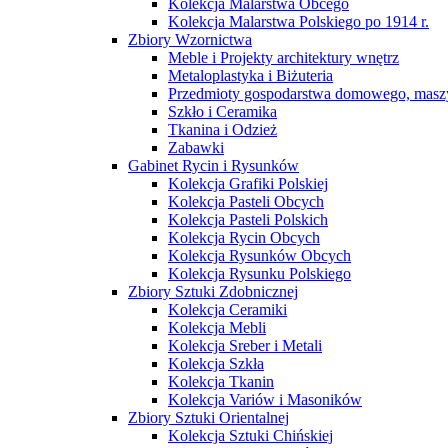
Kolekcja Malarstwa Obcego
Kolekcja Malarstwa Polskiego po 1914 r.
Zbiory Wzornictwa
Meble i Projekty architektury wnętrz
Metaloplastyka i Biżuteria
Przedmioty gospodarstwa domowego, maszy
Szkło i Ceramika
Tkanina i Odzież
Zabawki
Gabinet Rycin i Rysunków
Kolekcja Grafiki Polskiej
Kolekcja Pasteli Obcych
Kolekcja Pasteli Polskich
Kolekcja Rycin Obcych
Kolekcja Rysunków Obcych
Kolekcja Rysunku Polskiego
Zbiory Sztuki Zdobnicznej
Kolekcja Ceramiki
Kolekcja Mebli
Kolekcja Sreber i Metali
Kolekcja Szkła
Kolekcja Tkanin
Kolekcja Variów i Masoników
Zbiory Sztuki Orientalnej
Kolekcja Sztuki Chińskiej