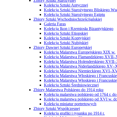
Zbiory Sztuki Starożytnej
Kolekcja Sztuki Antycznej
Kolekcja Sztuki Starożytnego Bliskiego W
Kolekcja Sztuki Starożytnego Egiptu
Zbiory Sztuki Wschodniochrześcijańskiej
Galeria Faras
Kolekcja Ikon i Rzemiosła Bizantyjskiego
Kolekcja Sztuki Etiopskiej
Kolekcja Sztuki Koptyjskiej
Kolekcja Sztuki Nubijskiej
Zbiory Dawnej Sztuki Europejskiej
Kolekcja Malarstwa Europejskiego XIX w.
Kolekcja Malarstwa Flamandzkiego XVII–
Kolekcja Malarstwa Holenderskiego XVII–
Kolekcja Malarstwa Niderlandzkiego XV–
Kolekcja Malarstwa Niemieckiego XVI–XV
Kolekcja Malarstwa Włoskiego i Francusk
Kolekcja Malarstwa Włoskiego i Francusk
Kolekcja Sztuki Średniowiecznej
Zbiory Malarstwa Polskiego do 1914 roku
Kolekcja malarstwa polskiego od 1764 r. do
Kolekcja malarstwa polskiego od XVI w. do
Kolekcja miniatur portretowych
Zbiory Sztuki Współczesnej
Kolekcja grafiki i rysunku po 1914 r.