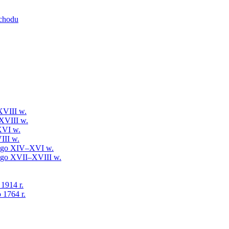
schodu
XVIII w.
XVIII w.
XVI w.
III w.
iego XIV–XVI w.
iego XVII–XVIII w.
 1914 r.
 1764 r.