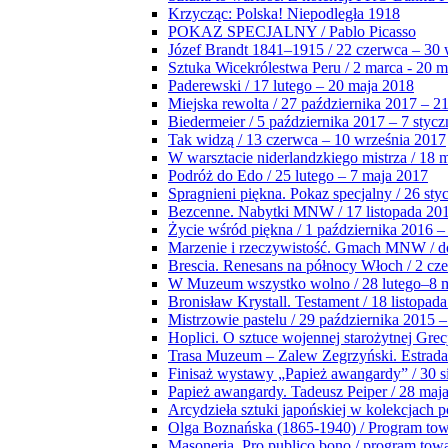
Krzycząc: Polska! Niepodległa 1918
POKAZ SPECJALNY / Pablo Picasso
Józef Brandt 1841–1915 / 22 czerwca – 30 
Sztuka Wicekrólestwa Peru / 2 marca - 20 
Paderewski / 17 lutego – 20 maja 2018
Miejska rewolta / 27 października 2017 – 2
Biedermeier / 5 października 2017 – 7 stycz
Tak widzą / 13 czerwca – 10 września 2017
W warsztacie niderlandzkiego mistrza / 18 
Podróż do Edo / 25 lutego – 7 maja 2017
Spragnieni piękna. Pokaz specjalny / 26 sty
Bezcenne. Nabytki MNW / 17 listopada 201
Życie wśród piękna / 1 października 2016 –
Marzenie i rzeczywistość. Gmach MNW / do
Brescia. Renesans na północy Włoch / 2 cz
W Muzeum wszystko wolno / 28 lutego–8 
Bronisław Krystall. Testament / 18 listopa
Mistrzowie pastelu / 29 października 2015 –
Hoplici. O sztuce wojennej starożytnej Grec
Trasa Muzeum – Zalew Zegrzyński. Estrada
Finisaż wystawy „Papież awangardy” / 30 s
Papież awangardy. Tadeusz Peiper / 28 maja
Arcydzieła sztuki japońskiej w kolekcjach p
Olga Boznańska (1865-1940) / Program to
Masoneria. Pro publico bono / program tow