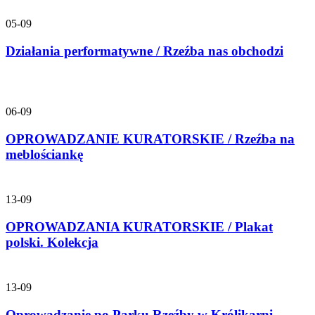
05-09
Działania performatywne / Rzeźba nas obchodzi
06-09
OPROWADZANIE KURATORSKIE / Rzeźba na
meblościankę
13-09
OPROWADZANIA KURATORSKIE / Plakat
polski. Kolekcja
13-09
Oprowadzanie po Parku Rzeźby w Królikarni