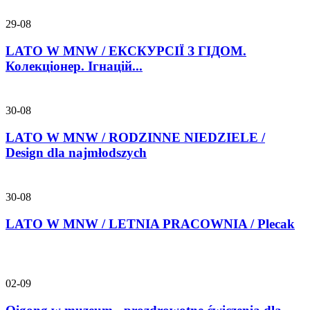
29-08
LATO W MNW / ЕКСКУРСІЇ З ГІДОМ.
Колекціонер. Ігнацій...
30-08
LATO W MNW / RODZINNE NIEDZIELE /
Design dla najmłodszych
30-08
LATO W MNW / LETNIA PRACOWNIA / Plecak
02-09