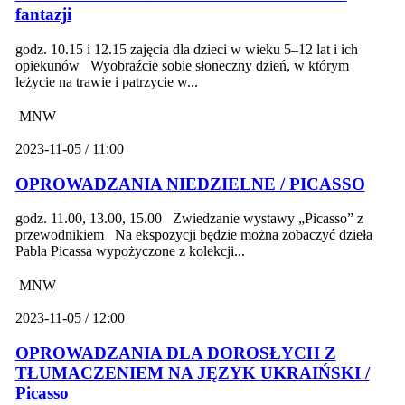
fantazji
godz. 10.15 i 12.15 zajęcia dla dzieci w wieku 5–12 lat i ich
opiekunów Wyobraźcie sobie słoneczny dzień, w którym
leżycie na trawie i patrzycie w...
MNW
2023-11-05 / 11:00
OPROWADZANIA NIEDZIELNE / PICASSO
godz. 11.00, 13.00, 15.00 Zwiedzanie wystawy „Picasso” z
przewodnikiem Na ekspozycji będzie można zobaczyć dzieła
Pabla Picassa wypożyczone z kolekcji...
MNW
2023-11-05 / 12:00
OPROWADZANIA DLA DOROSŁYCH Z
TŁUMACZENIEM NA JĘZYK UKRAIŃSKI /
Picasso