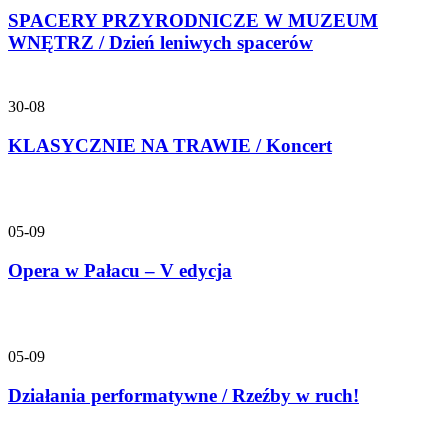
SPACERY PRZYRODNICZE W MUZEUM
WNĘTRZ / Dzień leniwych spacerów
30-08
KLASYCZNIE NA TRAWIE / Koncert
05-09
Opera w Pałacu – V edycja
05-09
Działania performatywne / Rzeźby w ruch!