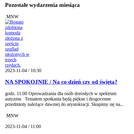
Pozostałe wydarzenia miesiąca
MNW
2023-11-04 / 10:30
NA SPOKOJNIE / Na co dzień czy od święta?
godz. 11.00 Oprowadzania dla osób dorosłych w spektrum
autyzmu Tematem spotkania będą piękne i drogocenne
przedmioty należące dawniej do arystokracji. Skupimy się na...
MNW
2023-11-04 / 11:00