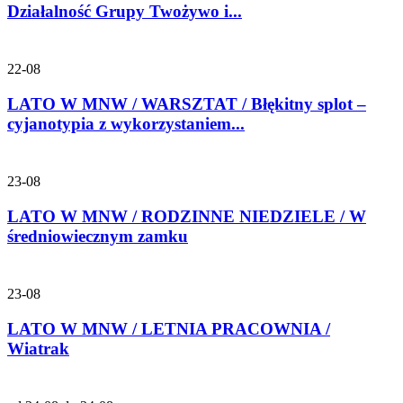
Działalność Grupy Twożywo i...
22-08
LATO W MNW / WARSZTAT / Błękitny splot –
cyjanotypia z wykorzystaniem...
23-08
LATO W MNW / RODZINNE NIEDZIELE / W
średniowiecznym zamku
23-08
LATO W MNW / LETNIA PRACOWNIA /
Wiatrak