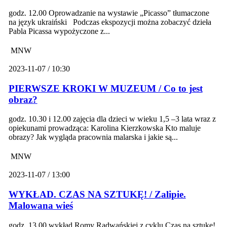
godz. 12.00 Oprowadzanie na wystawie „Picasso” tłumaczone
na język ukraiński Podczas ekspozycji można zobaczyć dzieła
Pabla Picassa wypożyczone z...
MNW
2023-11-07 / 10:30
PIERWSZE KROKI W MUZEUM / Co to jest
obraz?
godz. 10.30 i 12.00 zajęcia dla dzieci w wieku 1,5 –3 lata wraz z
opiekunami prowadząca: Karolina Kierzkowska Kto maluje
obrazy? Jak wygląda pracownia malarska i jakie są...
MNW
2023-11-07 / 13:00
WYKŁAD. CZAS NA SZTUKĘ! / Zalipie.
Malowana wieś
godz. 13.00 wykład Romy Radwańskiej z cyklu Czas na sztukę!