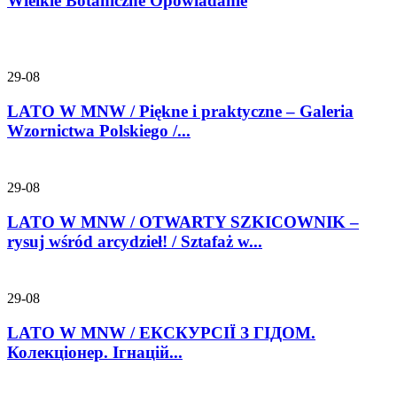
Wielkie Botaniczne Opowiadanie
29-08
LATO W MNW / Piękne i praktyczne – Galeria
Wzornictwa Polskiego /...
29-08
LATO W MNW / OTWARTY SZKICOWNIK –
rysuj wśród arcydzieł! / Sztafaż w...
29-08
LATO W MNW / ЕКСКУРСІЇ З ГІДОМ.
Колекціонер. Ігнацій...