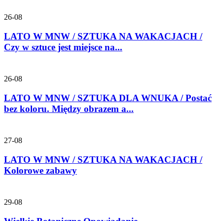
26-08
LATO W MNW / SZTUKA NA WAKACJACH /
Czy w sztuce jest miejsce na...
26-08
LATO W MNW / SZTUKA DLA WNUKA / Postać
bez koloru. Między obrazem a...
27-08
LATO W MNW / SZTUKA NA WAKACJACH /
Kolorowe zabawy
29-08