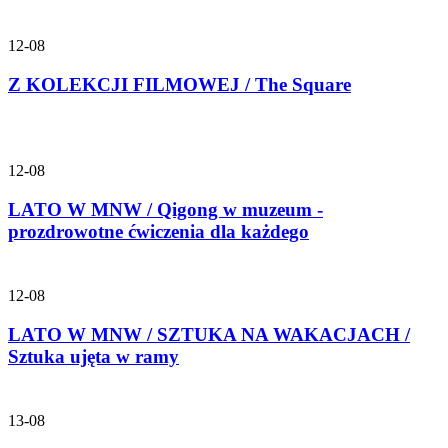
12-08
Z KOLEKCJI FILMOWEJ / The Square
12-08
LATO W MNW / Qigong w muzeum -
prozdrowotne ćwiczenia dla każdego
12-08
LATO W MNW / SZTUKA NA WAKACJACH /
Sztuka ujęta w ramy
13-08