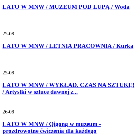
LATO W MNW / MUZEUM POD LUPĄ / Woda
25-08
LATO W MNW / LETNIA PRACOWNIA / Kurka
25-08
LATO W MNW / WYKŁAD. CZAS NA SZTUKĘ!
/ Artystki w sztuce dawnej z...
26-08
LATO W MNW / Qigong w muzeum -
prozdrowotne ćwiczenia dla każdego