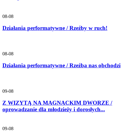
08-08
Działania performatywne / Rzeźby w ruch!
08-08
Działania performatywne / Rzeźba nas obchodzi
09-08
Z WIZYTĄ NA MAGNACKIM DWORZE /
oprowadzanie dla młodzieży i dorosłych...
09-08