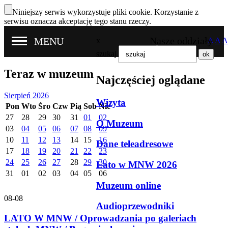
Niniejszy serwis wykorzystuje pliki cookie. Korzystanie z
serwisu oznacza akceptację tego stanu rzeczy.
Nasze oddziały
MENU
x
A
A
A
szukaj
Teraz w muzeum
Najczęściej oglądane
Sierpień 2026
Wizyta
Pon
Wto
Śro
Czw
Pią
Sob
Nie
27
28
29
30
31
01
02
O Muzeum
03
04
05
06
07
08
09
10
11
12
13
14
15
16
Dane teleadresowe
17
18
19
20
21
22
23
24
25
26
27
28
29
30
Lato w MNW 2026
31
01
02
03
04
05
06
Muzeum online
08-08
Audioprzewodniki
LATO W MNW / Oprowadzania po galeriach