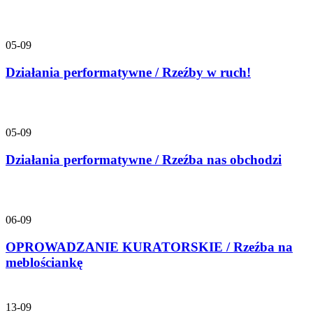
05-09
Działania performatywne / Rzeźby w ruch!
05-09
Działania performatywne / Rzeźba nas obchodzi
06-09
OPROWADZANIE KURATORSKIE / Rzeźba na
meblościankę
13-09