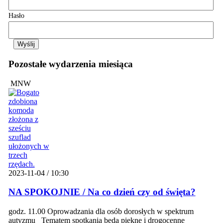
Hasło
Pozostałe wydarzenia miesiąca
MNW
2023-11-04 / 10:30
NA SPOKOJNIE / Na co dzień czy od święta?
godz. 11.00 Oprowadzania dla osób dorosłych w spektrum
autyzmu Tematem spotkania będą piękne i drogocenne