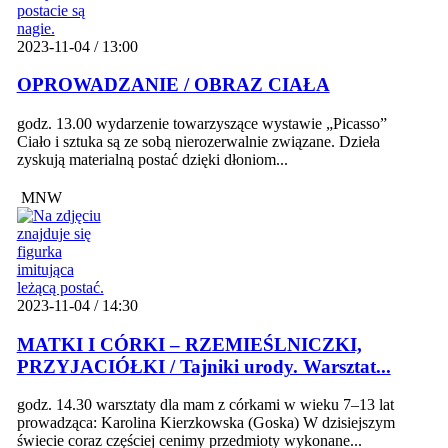
2023-11-04 / 13:00
OPROWADZANIE / OBRAZ CIAŁA
godz. 13.00 wydarzenie towarzyszące wystawie „Picasso”
Ciało i sztuka są ze sobą nierozerwalnie związane. Dzieła
zyskują materialną postać dzięki dłoniom...
MNW
2023-11-04 / 14:30
MATKI I CÓRKI – RZEMIEŚLNICZKI,
PRZYJACIÓŁKI / Tajniki urody. Warsztat...
godz. 14.30 warsztaty dla mam z córkami w wieku 7–13 lat
prowadząca: Karolina Kierzkowska (Goska) W dzisiejszym
świecie coraz częściej cenimy przedmioty wykonane...