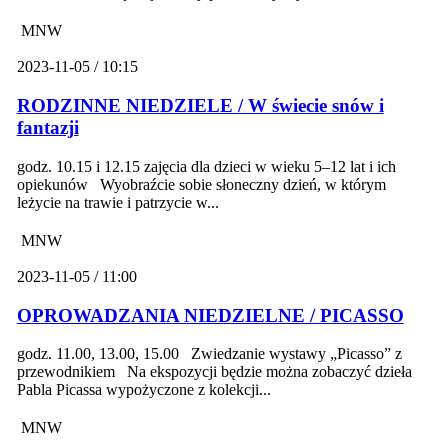
MNW
2023-11-05 / 10:15
RODZINNE NIEDZIELE / W świecie snów i
fantazji
godz. 10.15 i 12.15 zajęcia dla dzieci w wieku 5–12 lat i ich
opiekunów Wyobraźcie sobie słoneczny dzień, w którym
leżycie na trawie i patrzycie w...
MNW
2023-11-05 / 11:00
OPROWADZANIA NIEDZIELNE / PICASSO
godz. 11.00, 13.00, 15.00 Zwiedzanie wystawy „Picasso” z
przewodnikiem Na ekspozycji będzie można zobaczyć dzieła
Pabla Picassa wypożyczone z kolekcji...
MNW