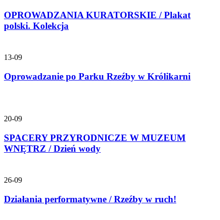
OPROWADZANIA KURATORSKIE / Plakat
polski. Kolekcja
13-09
Oprowadzanie po Parku Rzeźby w Królikarni
20-09
SPACERY PRZYRODNICZE W MUZEUM
WNĘTRZ / Dzień wody
26-09
Działania performatywne / Rzeźby w ruch!