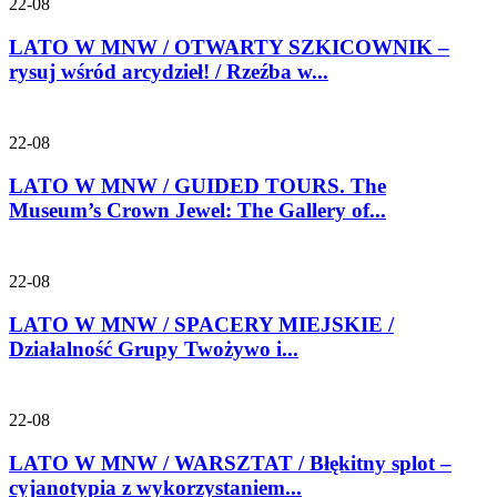
22-08
LATO W MNW / OTWARTY SZKICOWNIK –
rysuj wśród arcydzieł! / Rzeźba w...
22-08
LATO W MNW / GUIDED TOURS. The
Museum’s Crown Jewel: The Gallery of...
22-08
LATO W MNW / SPACERY MIEJSKIE /
Działalność Grupy Twożywo i...
22-08
LATO W MNW / WARSZTAT / Błękitny splot –
cyjanotypia z wykorzystaniem...