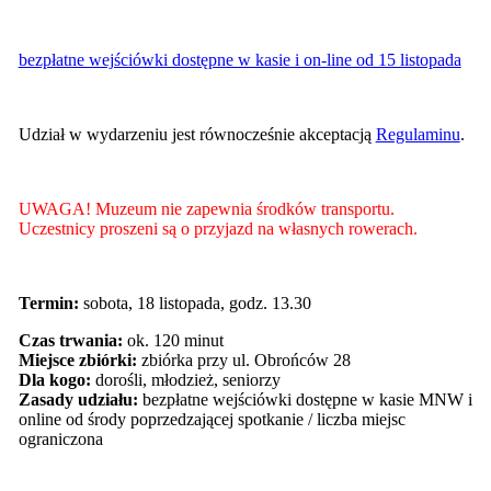
bezpłatne wejściówki dostępne w kasie i on-line od 15 listopada
Udział w wydarzeniu jest równocześnie akceptacją
Regulaminu
.
UWAGA! Muzeum nie zapewnia środków transportu.
Uczestnicy proszeni są o przyjazd na własnych rowerach.
Termin:
sobota, 18 listopada, godz. 13.30
Czas trwania:
ok. 120 minut
Miejsce zbiórki:
zbiórka przy ul. Obrońców 28
Dla kogo:
dorośli, młodzież, seniorzy
Zasady udziału:
bezpłatne wejściówki dostępne w kasie MNW i
online od środy poprzedzającej spotkanie / liczba miejsc
ograniczona