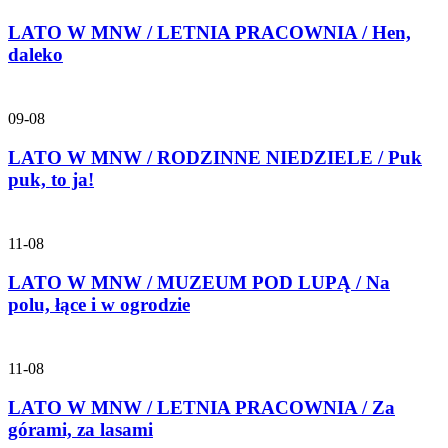
LATO W MNW / LETNIA PRACOWNIA / Hen,
daleko
09-08
LATO W MNW / RODZINNE NIEDZIELE / Puk
puk, to ja!
11-08
LATO W MNW / MUZEUM POD LUPĄ / Na
polu, łące i w ogrodzie
11-08
LATO W MNW / LETNIA PRACOWNIA / Za
górami, za lasami