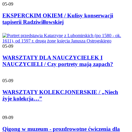
05-09
EKSPERCKIM OKIEM / Kulisy konserwacji
tapiserii Radziwiłłowskiej
05-09
WARSZTATY DLA NAUCZYCIELEK I
NAUCZYCIELI / Czy portrety mają zapach?
05-09
WARSZTATY KOLEKCJONERSKIE / „Niech
żyje kolekcja…”
09-09
Qigong w muzeum - prozdrowotne ćwiczenia dla