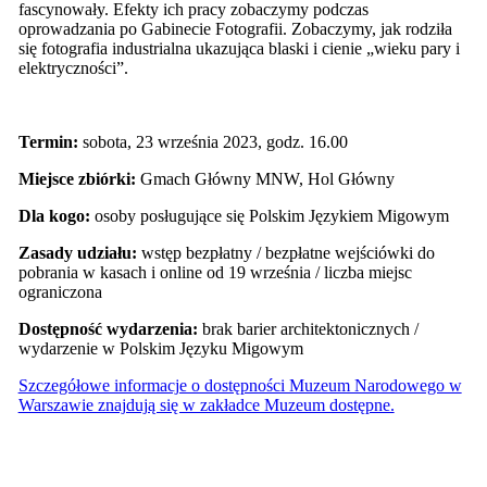
fascynowały. Efekty ich pracy zobaczymy podczas
oprowadzania po Gabinecie Fotografii. Zobaczymy, jak rodziła
się fotografia industrialna ukazująca blaski i cienie „wieku pary i
elektryczności”.
Termin:
sobota, 23 września 2023, godz. 16.00
Miejsce zbiórki:
Gmach Główny MNW, Hol Główny
Dla kogo:
osoby posługujące się Polskim Językiem Migowym
Zasady udziału:
wstęp bezpłatny / bezpłatne wejściówki do
pobrania w kasach i online od 19 września / liczba miejsc
ograniczona
Dostępność wydarzenia:
brak barier architektonicznych /
wydarzenie w Polskim Języku Migowym
Szczegółowe informacje o dostępności Muzeum Narodowego w
Warszawie znajdują się w zakładce Muzeum dostępne.