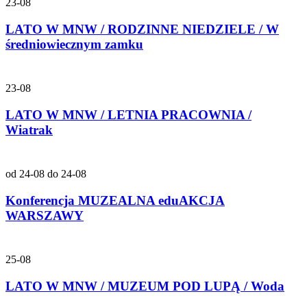
23-08
LATO W MNW / RODZINNE NIEDZIELE / W
średniowiecznym zamku
23-08
LATO W MNW / LETNIA PRACOWNIA /
Wiatrak
od 24-08 do 24-08
Konferencja MUZEALNA eduAKCJA
WARSZAWY
25-08
LATO W MNW / MUZEUM POD LUPĄ / Woda