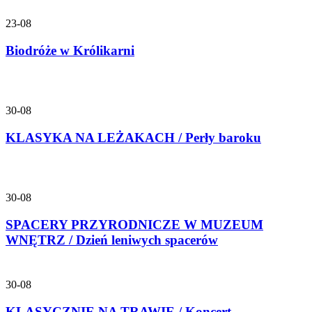
23-08
Biodróże w Królikarni
30-08
KLASYKA NA LEŻAKACH / Perły baroku
30-08
SPACERY PRZYRODNICZE W MUZEUM
WNĘTRZ / Dzień leniwych spacerów
30-08
KLASYCZNIE NA TRAWIE / Koncert