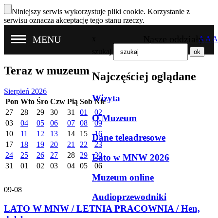
Niniejszy serwis wykorzystuje pliki cookie. Korzystanie z
serwisu oznacza akceptację tego stanu rzeczy.
Nasze oddziały
MENU
x
A
A
A
szukaj
Teraz w muzeum
Najczęściej oglądane
Sierpień 2026
Wizyta
Pon
Wto
Śro
Czw
Pią
Sob
Nie
27
28
29
30
31
01
02
O Muzeum
03
04
05
06
07
08
09
10
11
12
13
14
15
16
Dane teleadresowe
17
18
19
20
21
22
23
24
25
26
27
28
29
30
Lato w MNW 2026
31
01
02
03
04
05
06
Muzeum online
09-08
Audioprzewodniki
LATO W MNW / LETNIA PRACOWNIA / Hen,