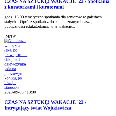
CZAS NA SZTUKĘ! WAKACJE '23 / Spotkania
z kuratorkami i kuratorami
godz. 13.00 tematyczne spotkania dla seniorów w galeriach
stałych Oprócz spotkań z doskonale znanymi naszej
publiczności edukatorkami, w te wakacje...
MNW
2023-09-05 / 13:00
CZAS NA SZTUKĘ! WAKACJE '23 /
Intrygujący świat Wojtkiewicza