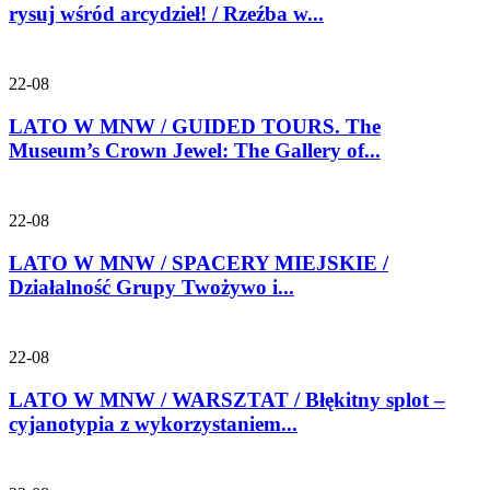
rysuj wśród arcydzieł! / Rzeźba w...
22-08
LATO W MNW / GUIDED TOURS. The
Museum’s Crown Jewel: The Gallery of...
22-08
LATO W MNW / SPACERY MIEJSKIE /
Działalność Grupy Twożywo i...
22-08
LATO W MNW / WARSZTAT / Błękitny splot –
cyjanotypia z wykorzystaniem...