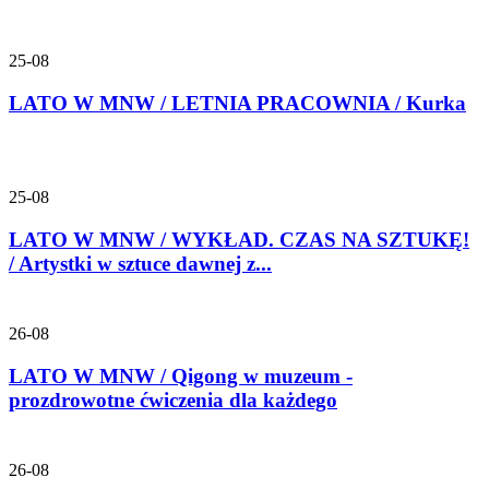
25-08
LATO W MNW / LETNIA PRACOWNIA / Kurka
25-08
LATO W MNW / WYKŁAD. CZAS NA SZTUKĘ!
/ Artystki w sztuce dawnej z...
26-08
LATO W MNW / Qigong w muzeum -
prozdrowotne ćwiczenia dla każdego
26-08