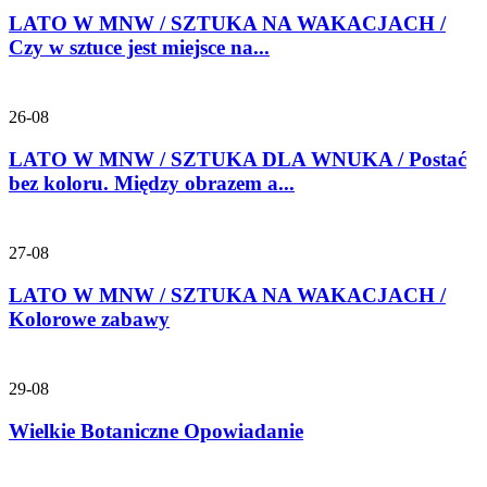
LATO W MNW / SZTUKA NA WAKACJACH /
Czy w sztuce jest miejsce na...
26-08
LATO W MNW / SZTUKA DLA WNUKA / Postać
bez koloru. Między obrazem a...
27-08
LATO W MNW / SZTUKA NA WAKACJACH /
Kolorowe zabawy
29-08
Wielkie Botaniczne Opowiadanie