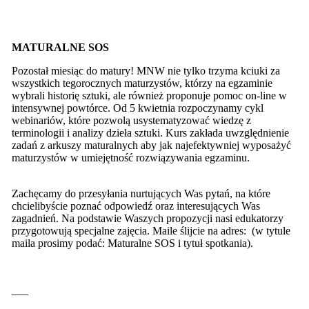
MATURALNE SOS
Pozostał miesiąc do matury! MNW nie tylko trzyma kciuki za
wszystkich tegorocznych maturzystów, którzy na egzaminie
wybrali historię sztuki, ale również proponuje pomoc on-line w
intensywnej powtórce. Od 5 kwietnia rozpoczynamy cykl
webinariów, które pozwolą usystematyzować wiedzę z
terminologii i analizy dzieła sztuki. Kurs zakłada uwzględnienie
zadań z arkuszy maturalnych aby jak najefektywniej wyposażyć
maturzystów w umiejętność rozwiązywania egzaminu.
Zachęcamy do przesyłania nurtujących Was pytań, na które
chcielibyście poznać odpowiedź oraz interesujących Was
zagadnień. Na podstawie Waszych propozycji nasi edukatorzy
przygotowują specjalne zajęcia. Maile ślijcie na adres:
(w tytule
maila prosimy podać: Maturalne SOS i tytuł spotkania).
___