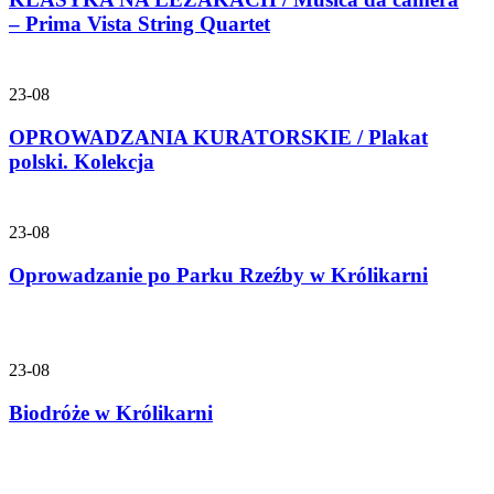
– Prima Vista String Quartet
23-08
OPROWADZANIA KURATORSKIE / Plakat
polski. Kolekcja
23-08
Oprowadzanie po Parku Rzeźby w Królikarni
23-08
Biodróże w Królikarni