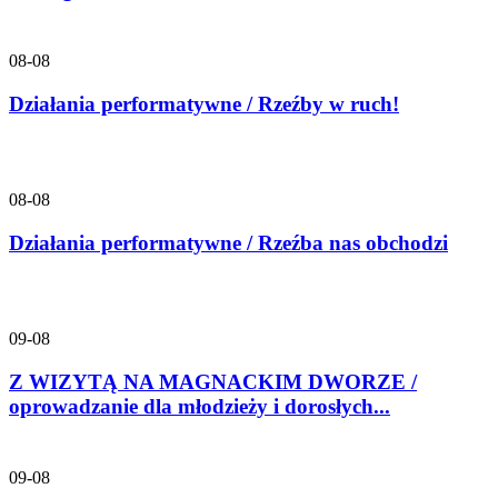
08-08
Działania performatywne / Rzeźby w ruch!
08-08
Działania performatywne / Rzeźba nas obchodzi
09-08
Z WIZYTĄ NA MAGNACKIM DWORZE /
oprowadzanie dla młodzieży i dorosłych...
09-08