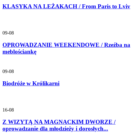
KLASYKA NA LEŻAKACH / From Paris to Lviv
09-08
OPROWADZANIE WEEKENDOWE / Rzeźba na
meblościankę
09-08
Biodróże w Królikarni
16-08
Z WIZYTĄ NA MAGNACKIM DWORZE /
oprowadzanie dla młodzieży i dorosłych...