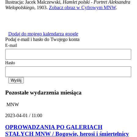
Ilustracja: Jacek Malczewski,
Hamlet polski - Portret Aleksandra
Wielopolskiego
, 1903.
Zobacz obraz w Cyfrowym MNW
.
Dodaj do mojego kalendarza google
Podaj e-mail i hasło do Twojego konta
E-mail
Hasło
Pozostałe wydarzenia miesiąca
MNW
2023-04-01 / 11:00
OPROWADZANIA PO GALERIACH
STAŁYCH MNW / Bogowie, herosi i śmiertelnicy