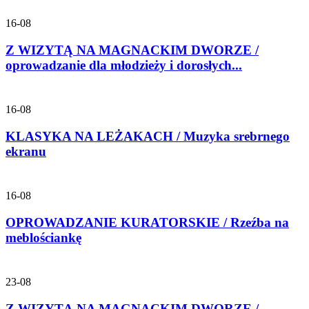
16-08
Z WIZYTĄ NA MAGNACKIM DWORZE /
oprowadzanie dla młodzieży i dorosłych...
16-08
KLASYKA NA LEŻAKACH / Muzyka srebrnego
ekranu
16-08
OPROWADZANIE KURATORSKIE / Rzeźba na
meblościankę
23-08
Z WIZYTĄ NA MAGNACKIM DWORZE /