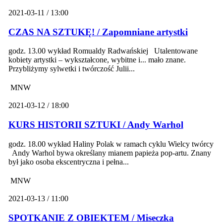
2021-03-11 / 13:00
CZAS NA SZTUKĘ! / Zapomniane artystki
godz. 13.00 wykład Romualdy Radwańskiej Utalentowane
kobiety artystki – wykształcone, wybitne i... mało znane.
Przybliżymy sylwetki i twórczość Julii...
MNW
2021-03-12 / 18:00
KURS HISTORII SZTUKI / Andy Warhol
godz. 18.00 wykład Haliny Polak w ramach cyklu Wielcy twórcy
Andy Warhol bywa określany mianem papieża pop-artu. Znany
był jako osoba ekscentryczna i pełna...
MNW
2021-03-13 / 11:00
SPOTKANIE Z OBIEKTEM / Miseczka