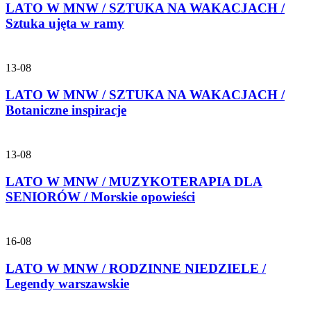
LATO W MNW / SZTUKA NA WAKACJACH /
Sztuka ujęta w ramy
13-08
LATO W MNW / SZTUKA NA WAKACJACH /
Botaniczne inspiracje
13-08
LATO W MNW / MUZYKOTERAPIA DLA
SENIORÓW / Morskie opowieści
16-08
LATO W MNW / RODZINNE NIEDZIELE /
Legendy warszawskie