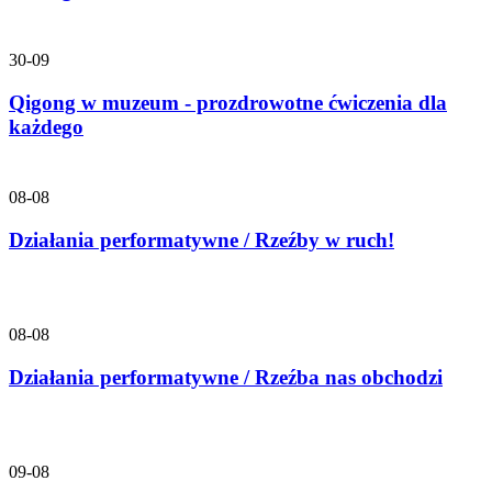
30-09
Qigong w muzeum - prozdrowotne ćwiczenia dla
każdego
08-08
Działania performatywne / Rzeźby w ruch!
08-08
Działania performatywne / Rzeźba nas obchodzi
09-08