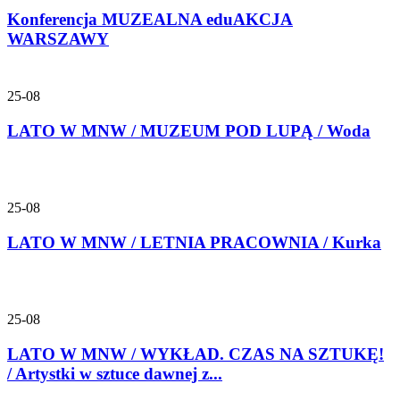
Konferencja MUZEALNA eduAKCJA
WARSZAWY
25-08
LATO W MNW / MUZEUM POD LUPĄ / Woda
25-08
LATO W MNW / LETNIA PRACOWNIA / Kurka
25-08
LATO W MNW / WYKŁAD. CZAS NA SZTUKĘ!
/ Artystki w sztuce dawnej z...