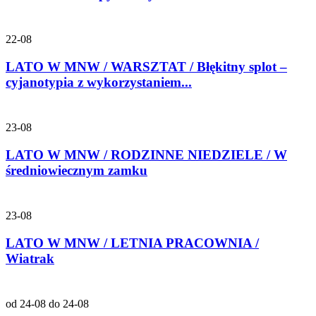
22-08
LATO W MNW / WARSZTAT / Błękitny splot –
cyjanotypia z wykorzystaniem...
23-08
LATO W MNW / RODZINNE NIEDZIELE / W
średniowiecznym zamku
23-08
LATO W MNW / LETNIA PRACOWNIA /
Wiatrak
od 24-08 do 24-08