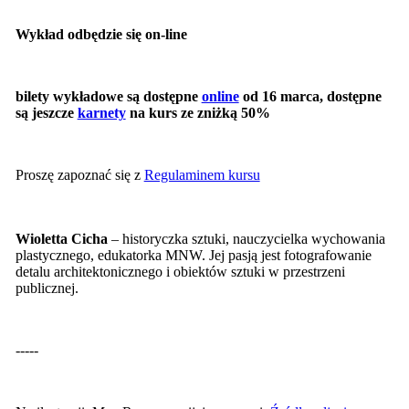
Wykład odbędzie się on-line
bilety
wykładowe są dostępne
online
od 16 marca, dostępne
są jeszcze
karnety
na kurs ze zniżką 50%
Proszę zapoznać się z
Regulaminem kursu
Wioletta Cicha
– historyczka sztuki, nauczycielka wychowania
plastycznego, edukatorka MNW. Jej pasją jest fotografowanie
detalu architektonicznego i obiektów sztuki w przestrzeni
publicznej.
-----