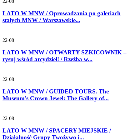
22-08
LATO W MNW / Oprowadzania po galeriach
stałych MNW / Warszawskie...
22-08
LATO W MNW / OTWARTY SZKICOWNIK –
rysuj wśród arcydzieł! / Rzeźba w...
22-08
LATO W MNW / GUIDED TOURS. The
Museum’s Crown Jewel: The Gallery of...
22-08
LATO W MNW / SPACERY MIEJSKIE /
Działalność Grupy Twożywo i...