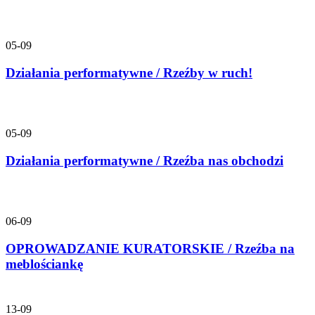
05-09
Działania performatywne / Rzeźby w ruch!
05-09
Działania performatywne / Rzeźba nas obchodzi
06-09
OPROWADZANIE KURATORSKIE / Rzeźba na
meblościankę
13-09