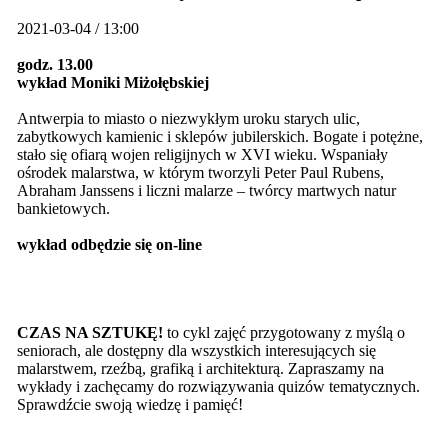
2021-03-04 / 13:00
godz. 13.00
wykład Moniki Miżołębskiej
Antwerpia to miasto o niezwykłym uroku starych ulic,
zabytkowych kamienic i sklepów jubilerskich. Bogate i potężne,
stało się ofiarą wojen religijnych w XVI wieku. Wspaniały
ośrodek malarstwa, w którym tworzyli Peter Paul Rubens,
Abraham Janssens i liczni malarze – twórcy martwych natur
bankietowych.
wykład odbędzie się on-line
CZAS NA SZTUKĘ!
to cykl zajęć przygotowany z myślą o
seniorach, ale dostępny dla wszystkich interesujących się
malarstwem, rzeźbą, grafiką i architekturą. Zapraszamy na
wykłady i zachęcamy do rozwiązywania quizów tematycznych.
Sprawdźcie swoją wiedzę i pamięć!