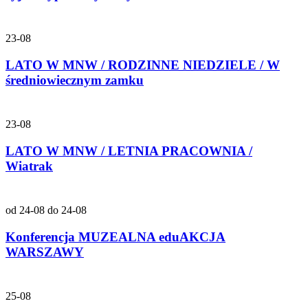
23-08
LATO W MNW / RODZINNE NIEDZIELE / W
średniowiecznym zamku
23-08
LATO W MNW / LETNIA PRACOWNIA /
Wiatrak
od 24-08 do 24-08
Konferencja MUZEALNA eduAKCJA
WARSZAWY
25-08