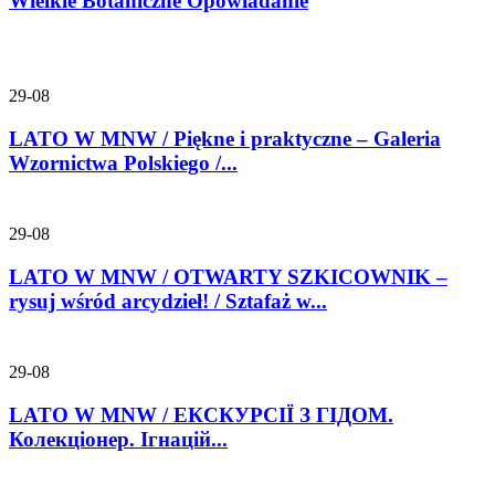
Wielkie Botaniczne Opowiadanie
29-08
LATO W MNW / Piękne i praktyczne – Galeria
Wzornictwa Polskiego /...
29-08
LATO W MNW / OTWARTY SZKICOWNIK –
rysuj wśród arcydzieł! / Sztafaż w...
29-08
LATO W MNW / ЕКСКУРСІЇ З ГІДОМ.
Колекціонер. Ігнацій...