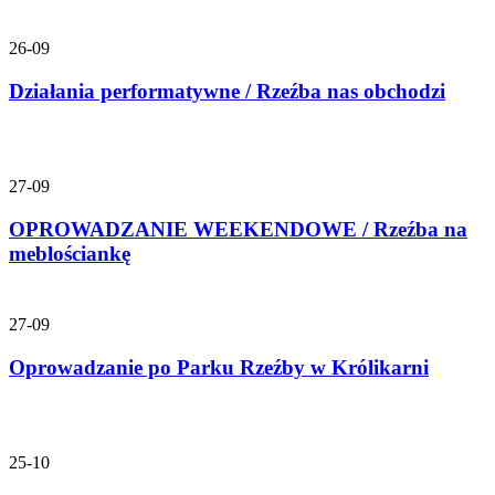
26-09
Działania performatywne / Rzeźba nas obchodzi
27-09
OPROWADZANIE WEEKENDOWE / Rzeźba na
meblościankę
27-09
Oprowadzanie po Parku Rzeźby w Królikarni
25-10