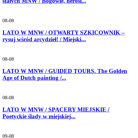
stałych MNW / Bogowie, herosi...
08-08
LATO W MNW / OTWARTY SZKICOWNIK –
rysuj wśród arcydzieł! / Miejski...
08-08
LATO W MNW / GUIDED TOURS. The Golden
Age of Dutch painting /...
08-08
LATO W MNW / SPACERY MIEJSKIE /
Poetyckie ślady w miejskiej...
09-08