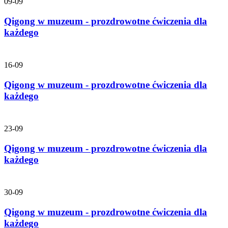
09-09
Qigong w muzeum - prozdrowotne ćwiczenia dla
każdego
16-09
Qigong w muzeum - prozdrowotne ćwiczenia dla
każdego
23-09
Qigong w muzeum - prozdrowotne ćwiczenia dla
każdego
30-09
Qigong w muzeum - prozdrowotne ćwiczenia dla
każdego