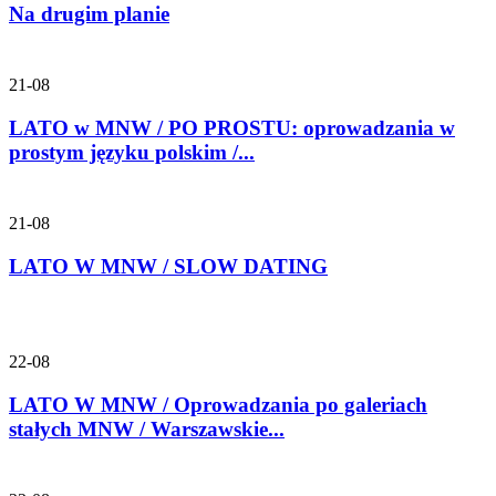
Na drugim planie
21-08
LATO w MNW / PO PROSTU: oprowadzania w
prostym języku polskim /...
21-08
LATO W MNW / SLOW DATING
22-08
LATO W MNW / Oprowadzania po galeriach
stałych MNW / Warszawskie...