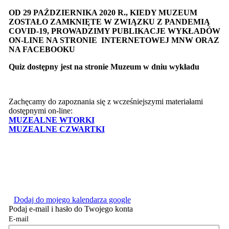
OD 29 PAŹDZIERNIKA 2020 R., KIEDY MUZEUM
ZOSTAŁO ZAMKNIĘTE W ZWIĄZKU Z PANDEMIĄ
COVID-19, PROWADZIMY PUBLIKACJE WYKŁADÓW
ON-LINE NA STRONIE
INTERNETOWEJ MNW ORAZ
NA FACEBOOKU
Quiz dostępny jest na stronie Muzeum w dniu wykładu
Zachęcamy do zapoznania się z wcześniejszymi materiałami
dostępnymi on-line:
MUZEALNE WTORKI
MUZEALNE CZWARTKI
Dodaj do mojego kalendarza google
Podaj e-mail i hasło do Twojego konta
E-mail