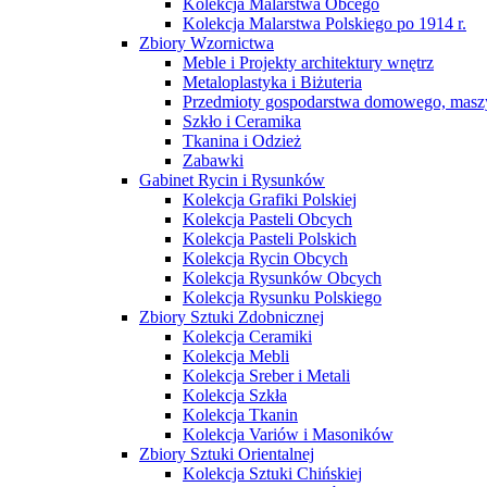
Kolekcja Malarstwa Obcego
Kolekcja Malarstwa Polskiego po 1914 r.
Zbiory Wzornictwa
Meble i Projekty architektury wnętrz
Metaloplastyka i Biżuteria
Przedmioty gospodarstwa domowego, maszy
Szkło i Ceramika
Tkanina i Odzież
Zabawki
Gabinet Rycin i Rysunków
Kolekcja Grafiki Polskiej
Kolekcja Pasteli Obcych
Kolekcja Pasteli Polskich
Kolekcja Rycin Obcych
Kolekcja Rysunków Obcych
Kolekcja Rysunku Polskiego
Zbiory Sztuki Zdobnicznej
Kolekcja Ceramiki
Kolekcja Mebli
Kolekcja Sreber i Metali
Kolekcja Szkła
Kolekcja Tkanin
Kolekcja Variów i Masoników
Zbiory Sztuki Orientalnej
Kolekcja Sztuki Chińskiej