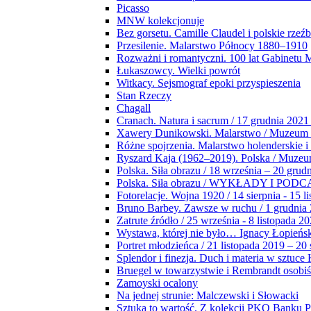
Picasso
MNW kolekcjonuje
Bez gorsetu. Camille Claudel i polskie rzeź
Przesilenie. Malarstwo Północy 1880–1910
Rozważni i romantyczni. 100 lat Gabinetu
Łukaszowcy. Wielki powrót
Witkacy. Sejsmograf epoki przyspieszenia
Stan Rzeczy
Chagall
Cranach. Natura i sacrum / 17 grudnia 2021
Xawery Dunikowski. Malarstwo / Muzeum 
Różne spojrzenia. Malarstwo holenderskie i
Ryszard Kaja (1962–2019). Polska / Muze
Polska. Siła obrazu / 18 września – 20 grud
Polska. Siła obrazu / WYKŁADY I POD
Fotorelacje. Wojna 1920 / 14 sierpnia - 15 l
Bruno Barbey. Zawsze w ruchu / 1 grudnia
Zatrute źródło / 25 września - 8 listopada 2
Wystawa, której nie było… Ignacy Łopieńs
Portret młodzieńca / 21 listopada 2019 – 20
Splendor i finezja. Duch i materia w sztuce 
Bruegel w towarzystwie i Rembrandt osobiś
Zamoyski ocalony
Na jednej strunie: Malczewski i Słowacki
Sztuka to wartość. Z kolekcji PKO Banku P