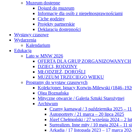
Muzeum dostępne
Dojazd do muzeum
Informacje dla osób z niepełnosprawnościami
Ciche godziny
Projekty partnerskie
Deklaracja dostępności
Wystawy czasowe
Wydarzenia
Kalendarium
Edukacja
Lato w MNW 2026
OFERTA DLA GRUP ZORGANIZOWANYCH
DZIECI, RODZINY
MŁODZIEŻ, DOROŚLI
MUZEUM TRZECIEGO WIEKU
Programy do wystaw czasowych
Kolekcjoner. Ignacy Korwin-Milewski (1846–192
Olga Boznańska
Mityczne otwarcie / Galeria Sztuki Starożytnej
Archiwum
Czarny karnawał / 3 października 2025 – 11
Autoportrety / 21 marca – 20 lipca 2025
Józef Chełmoński / 27 września 2024 – 2 lu
Surrealizm. Inne mity / 10 maja 2024 – 11 s
Arkadia / 17 listopada 2023 – 17 marca 202