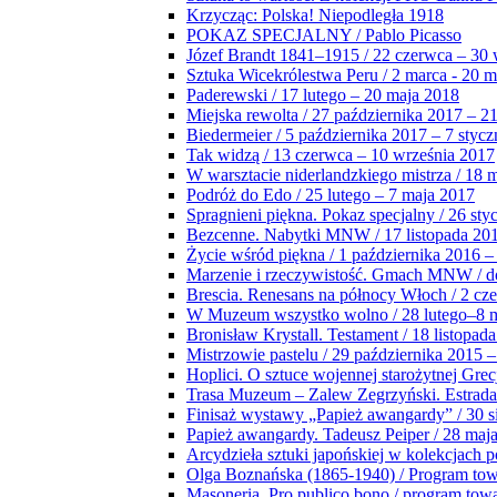
Krzycząc: Polska! Niepodległa 1918
POKAZ SPECJALNY / Pablo Picasso
Józef Brandt 1841–1915 / 22 czerwca – 30 
Sztuka Wicekrólestwa Peru / 2 marca - 20 
Paderewski / 17 lutego – 20 maja 2018
Miejska rewolta / 27 października 2017 – 2
Biedermeier / 5 października 2017 – 7 stycz
Tak widzą / 13 czerwca – 10 września 2017
W warsztacie niderlandzkiego mistrza / 18 
Podróż do Edo / 25 lutego – 7 maja 2017
Spragnieni piękna. Pokaz specjalny / 26 sty
Bezcenne. Nabytki MNW / 17 listopada 201
Życie wśród piękna / 1 października 2016 –
Marzenie i rzeczywistość. Gmach MNW / do
Brescia. Renesans na północy Włoch / 2 cz
W Muzeum wszystko wolno / 28 lutego–8 
Bronisław Krystall. Testament / 18 listopa
Mistrzowie pastelu / 29 października 2015 –
Hoplici. O sztuce wojennej starożytnej Grec
Trasa Muzeum – Zalew Zegrzyński. Estrada
Finisaż wystawy „Papież awangardy” / 30 s
Papież awangardy. Tadeusz Peiper / 28 maja
Arcydzieła sztuki japońskiej w kolekcjach p
Olga Boznańska (1865-1940) / Program to
Masoneria. Pro publico bono / program tow