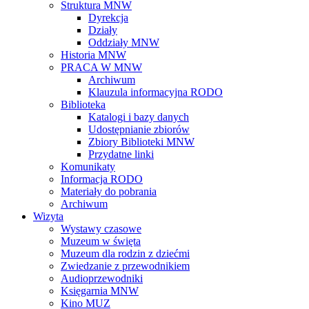
Struktura MNW
Dyrekcja
Działy
Oddziały MNW
Historia MNW
PRACA W MNW
Archiwum
Klauzula informacyjna RODO
Biblioteka
Katalogi i bazy danych
Udostępnianie zbiorów
Zbiory Biblioteki MNW
Przydatne linki
Komunikaty
Informacja RODO
Materiały do pobrania
Archiwum
Wizyta
Wystawy czasowe
Muzeum w święta
Muzeum dla rodzin z dziećmi
Zwiedzanie z przewodnikiem
Audioprzewodniki
Księgarnia MNW
Kino MUZ