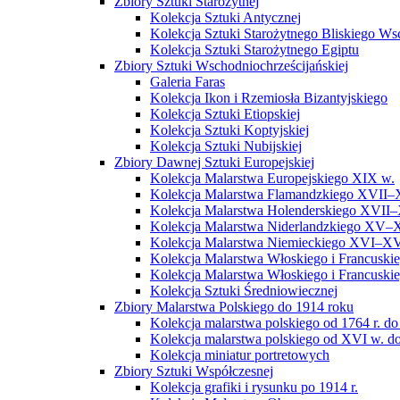
Zbiory Sztuki Starożytnej
Kolekcja Sztuki Antycznej
Kolekcja Sztuki Starożytnego Bliskiego W
Kolekcja Sztuki Starożytnego Egiptu
Zbiory Sztuki Wschodniochrześcijańskiej
Galeria Faras
Kolekcja Ikon i Rzemiosła Bizantyjskiego
Kolekcja Sztuki Etiopskiej
Kolekcja Sztuki Koptyjskiej
Kolekcja Sztuki Nubijskiej
Zbiory Dawnej Sztuki Europejskiej
Kolekcja Malarstwa Europejskiego XIX w.
Kolekcja Malarstwa Flamandzkiego XVII–
Kolekcja Malarstwa Holenderskiego XVII–
Kolekcja Malarstwa Niderlandzkiego XV–
Kolekcja Malarstwa Niemieckiego XVI–XV
Kolekcja Malarstwa Włoskiego i Francusk
Kolekcja Malarstwa Włoskiego i Francusk
Kolekcja Sztuki Średniowiecznej
Zbiory Malarstwa Polskiego do 1914 roku
Kolekcja malarstwa polskiego od 1764 r. do
Kolekcja malarstwa polskiego od XVI w. do
Kolekcja miniatur portretowych
Zbiory Sztuki Współczesnej
Kolekcja grafiki i rysunku po 1914 r.