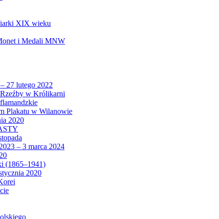
biarki XIX wieku
 Monet i Medali MNW
 – 27 lutego 2022
Rzeźby w Królikarni
 flamandzkie
um Plakatu w Wilanowie
nia 2020
CASTY
istopada
 2023 – 3 marca 2024
020
ki (1865–1941)
 stycznia 2020
Korei
cie
olskiego