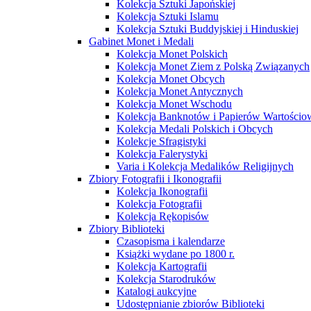
Kolekcja Sztuki Japońskiej
Kolekcja Sztuki Islamu
Kolekcja Sztuki Buddyjskiej i Hinduskiej
Gabinet Monet i Medali
Kolekcja Monet Polskich
Kolekcja Monet Ziem z Polską Związanych
Kolekcja Monet Obcych
Kolekcja Monet Antycznych
Kolekcja Monet Wschodu
Kolekcja Banknotów i Papierów Wartości
Kolekcja Medali Polskich i Obcych
Kolekcje Sfragistyki
Kolekcja Falerystyki
Varia i Kolekcja Medalików Religijnych
Zbiory Fotografii i Ikonografii
Kolekcja Ikonografii
Kolekcja Fotografii
Kolekcja Rękopisów
Zbiory Biblioteki
Czasopisma i kalendarze
Książki wydane po 1800 r.
Kolekcja Kartografii
Kolekcja Starodruków
Katalogi aukcyjne
Udostępnianie zbiorów Biblioteki