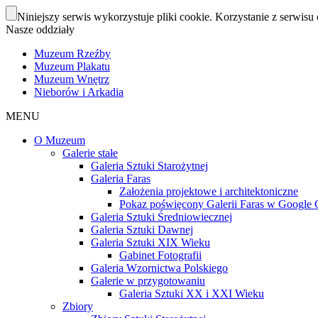
Niniejszy serwis wykorzystuje pliki cookie. Korzystanie z serwisu 
Nasze oddziały
Muzeum Rzeźby
Muzeum Plakatu
Muzeum Wnętrz
Nieborów i Arkadia
MENU
O Muzeum
Galerie stałe
Galeria Sztuki Starożytnej
Galeria Faras
Założenia projektowe i architektoniczne
Pokaz poświęcony Galerii Faras w Google Cu
Galeria Sztuki Średniowiecznej
Galeria Sztuki Dawnej
Galeria Sztuki XIX Wieku
Gabinet Fotografii
Galeria Wzornictwa Polskiego
Galerie w przygotowaniu
Galeria Sztuki XX i XXI Wieku
Zbiory