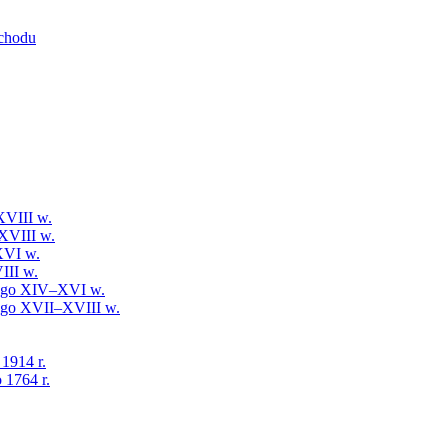
schodu
XVIII w.
XVIII w.
XVI w.
III w.
iego XIV–XVI w.
iego XVII–XVIII w.
 1914 r.
 1764 r.