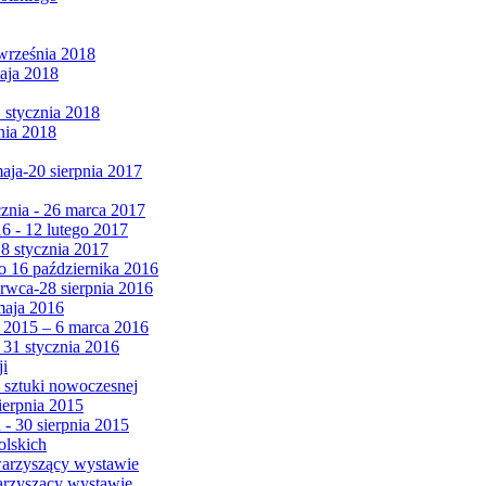
września 2018
maja 2018
1 stycznia 2018
nia 2018
maja-20 sierpnia 2017
cznia - 26 marca 2017
6 - 12 lutego 2017
 8 stycznia 2017
 16 października 2016
erwca-28 sierpnia 2016
maja 2016
da 2015 – 6 marca 2016
 31 stycznia 2016
ji
 sztuki nowoczesnej
ierpnia 2015
 - 30 sierpnia 2015
olskich
warzyszący wystawie
arzyszący wystawie