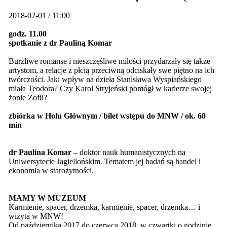
2018-02-01 / 11:00
godz. 11.00
spotkanie z
dr Pauliną Komar
Burzliwe romanse i nieszczęśliwe miłości przydarzały się także
artystom, a relacje z płcią przeciwną odciskały swe piętno na ich
twórczości. Jaki wpływ na dzieła Stanisława Wyspiańskiego
miała Teodora? Czy Karol Stryjeński pomógł w karierze swojej
żonie Zofii?
zbiórka w Holu Głównym / bilet wstępu do MNW / ok. 60
min
dr Paulina Komar
– doktor nauk humanistycznych na
Uniwersytecie Jagiellońskim. Tematem jej badań są handel i
ekonomia w starożytności.
MAMY W MUZEUM
Karmienie, spacer, drzemka, karmienie, spacer, drzemka… i
wizyta w MNW!
Od października 2017 do czerwca 2018, w czwartki o godzinie