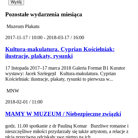
Pozostałe wydarzenia miesiąca
Muzeum Plakatu
2017-11-17 / 10:00 - 2018-03-17 / 16:00
Kultura-makulatura. Cyprian Kościelniak:
ilustracje, plakaty, rysunki
17 listopada 2017–17 marca 2018 Galeria Format B1 Kurator
wystawy: Jacek Szelegejd Kultura-makulatura. Cyprian
Kościelniak: ilustracje, plakaty, rysunki to pierwsza w...
MNW
2018-02-01 / 11:00
MAMY W MUZEUM / Niebezpieczne związki
godz. 11.00 spotkanie z dr Pauliną Komar Burzliwe romanse i
nieszczęśliwe miłości przydarzały się także artystom, a relacje z
płcią przeciwną odciskały swe piętno na ich...