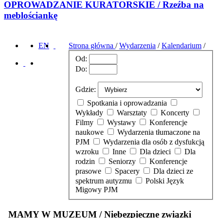
OPROWADZANIE KURATORSKIE / Rzeźba na
meblościankę
EN
Strona główna
/
Wydarzenia
/
Kalendarium
/
Od:
Do:
Gdzie:
Spotkania i oprowadzania
Wykłady
Warsztaty
Koncerty
Filmy
Wystawy
Konferencje
naukowe
Wydarzenia tłumaczone na
PJM
Wydarzenia dla osób z dysfukcją
wzroku
Inne
Dla dzieci
Dla
rodzin
Seniorzy
Konferencje
prasowe
Spacery
Dla dzieci ze
spektrum autyzmu
Polski Język
Migowy PJM
MAMY W MUZEUM / Niebezpieczne związki