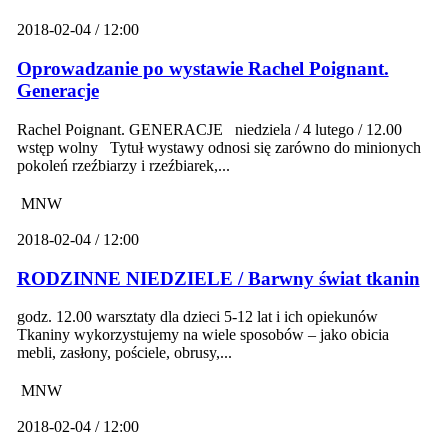
2018-02-04 / 12:00
Oprowadzanie po wystawie Rachel Poignant.
Generacje
Rachel Poignant. GENERACJE niedziela / 4 lutego / 12.00
wstęp wolny Tytuł wystawy odnosi się zarówno do minionych
pokoleń rzeźbiarzy i rzeźbiarek,...
MNW
2018-02-04 / 12:00
RODZINNE NIEDZIELE / Barwny świat tkanin
godz. 12.00 warsztaty dla dzieci 5-12 lat i ich opiekunów
Tkaniny wykorzystujemy na wiele sposobów – jako obicia
mebli, zasłony, pościele, obrusy,...
MNW
2018-02-04 / 12:00