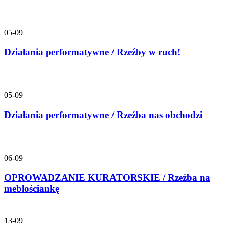
05-09
Działania performatywne / Rzeźby w ruch!
05-09
Działania performatywne / Rzeźba nas obchodzi
06-09
OPROWADZANIE KURATORSKIE / Rzeźba na
meblościankę
13-09