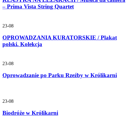
– Prima Vista String Quartet
23-08
OPROWADZANIA KURATORSKIE / Plakat
polski. Kolekcja
23-08
Oprowadzanie po Parku Rzeźby w Królikarni
23-08
Biodróże w Królikarni