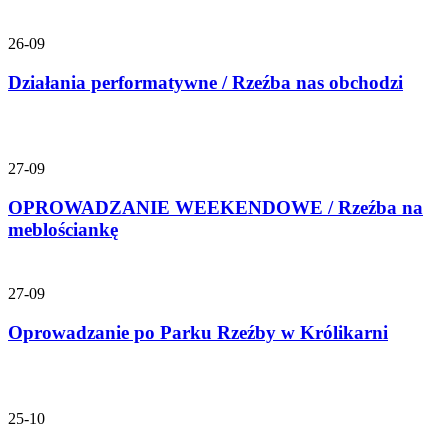
26-09
Działania performatywne / Rzeźba nas obchodzi
27-09
OPROWADZANIE WEEKENDOWE / Rzeźba na
meblościankę
27-09
Oprowadzanie po Parku Rzeźby w Królikarni
25-10