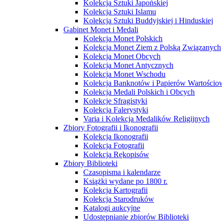
Kolekcja Sztuki Japońskiej
Kolekcja Sztuki Islamu
Kolekcja Sztuki Buddyjskiej i Hinduskiej
Gabinet Monet i Medali
Kolekcja Monet Polskich
Kolekcja Monet Ziem z Polską Związanych
Kolekcja Monet Obcych
Kolekcja Monet Antycznych
Kolekcja Monet Wschodu
Kolekcja Banknotów i Papierów Wartości
Kolekcja Medali Polskich i Obcych
Kolekcje Sfragistyki
Kolekcja Falerystyki
Varia i Kolekcja Medalików Religijnych
Zbiory Fotografii i Ikonografii
Kolekcja Ikonografii
Kolekcja Fotografii
Kolekcja Rękopisów
Zbiory Biblioteki
Czasopisma i kalendarze
Książki wydane po 1800 r.
Kolekcja Kartografii
Kolekcja Starodruków
Katalogi aukcyjne
Udostępnianie zbiorów Biblioteki