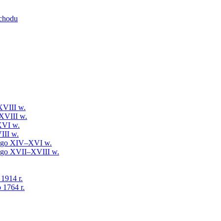
schodu
XVIII w.
XVIII w.
XVI w.
III w.
iego XIV–XVI w.
iego XVII–XVIII w.
 1914 r.
 1764 r.