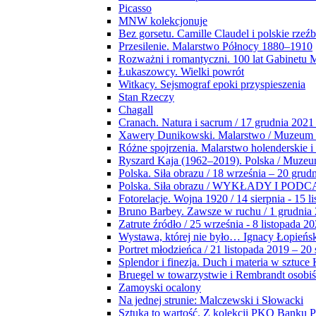
Picasso
MNW kolekcjonuje
Bez gorsetu. Camille Claudel i polskie rzeź
Przesilenie. Malarstwo Północy 1880–1910
Rozważni i romantyczni. 100 lat Gabinetu
Łukaszowcy. Wielki powrót
Witkacy. Sejsmograf epoki przyspieszenia
Stan Rzeczy
Chagall
Cranach. Natura i sacrum / 17 grudnia 2021
Xawery Dunikowski. Malarstwo / Muzeum 
Różne spojrzenia. Malarstwo holenderskie i
Ryszard Kaja (1962–2019). Polska / Muze
Polska. Siła obrazu / 18 września – 20 grud
Polska. Siła obrazu / WYKŁADY I POD
Fotorelacje. Wojna 1920 / 14 sierpnia - 15 l
Bruno Barbey. Zawsze w ruchu / 1 grudnia
Zatrute źródło / 25 września - 8 listopada 2
Wystawa, której nie było… Ignacy Łopieńs
Portret młodzieńca / 21 listopada 2019 – 20
Splendor i finezja. Duch i materia w sztuce 
Bruegel w towarzystwie i Rembrandt osobiś
Zamoyski ocalony
Na jednej strunie: Malczewski i Słowacki
Sztuka to wartość. Z kolekcji PKO Banku P