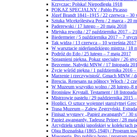
Krzycząc: Polska! Niepodległa 1918
POKAZ SPECJALNY / Pablo Picasso
Józef Brandt 1841–1915 / 22 czerwca – 30 
Sztuka Wicekrólestwa Peru / 2 marca - 20 
Paderewski / 17 lutego – 20 maja 2018
Miejska rewolta / 27 października 2017 – 2
Biedermeier / 5 października 2017 – 7 stycz
Tak widzą / 13 czerwca – 10 września 2017
W warsztacie niderlandzkiego mistrza / 18 
Podróż do Edo / 25 lutego – 7 maja 2017
Spragnieni piękna. Pokaz specjalny / 26 sty
Bezcenne. Nabytki MNW / 17 listopada 201
Życie wśród piękna / 1 października 2016 –
Marzenie i rzeczywistość. Gmach MNW / do
Brescia. Renesans na północy Włoch / 2 cz
W Muzeum wszystko wolno / 28 lutego–8 
Bronisław Krystall. Testament / 18 listopa
Mistrzowie pastelu / 29 października 2015 –
Hoplici. O sztuce wojennej starożytnej Grec
Trasa Muzeum – Zalew Zegrzyński. Estrada
Finisaż wystawy „Papież awangardy” / 30 s
Papież awangardy. Tadeusz Peiper / 28 maja
Arcydzieła sztuki japońskiej w kolekcjach p
Olga Boznańska (1865-1940) / Program to
Masoneria. Pro publico bono / program tow