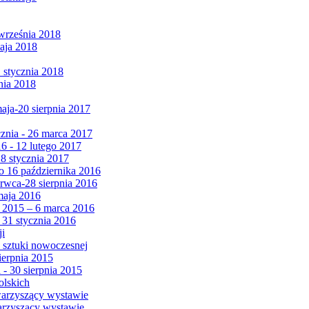
września 2018
maja 2018
1 stycznia 2018
nia 2018
maja-20 sierpnia 2017
cznia - 26 marca 2017
6 - 12 lutego 2017
 8 stycznia 2017
 16 października 2016
erwca-28 sierpnia 2016
maja 2016
da 2015 – 6 marca 2016
 31 stycznia 2016
ji
 sztuki nowoczesnej
ierpnia 2015
 - 30 sierpnia 2015
olskich
warzyszący wystawie
arzyszący wystawie