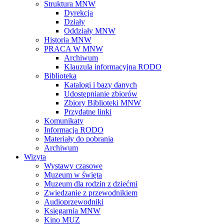
Struktura MNW
Dyrekcja
Działy
Oddziały MNW
Historia MNW
PRACA W MNW
Archiwum
Klauzula informacyjna RODO
Biblioteka
Katalogi i bazy danych
Udostępnianie zbiorów
Zbiory Biblioteki MNW
Przydatne linki
Komunikaty
Informacja RODO
Materiały do pobrania
Archiwum
Wizyta
Wystawy czasowe
Muzeum w święta
Muzeum dla rodzin z dziećmi
Zwiedzanie z przewodnikiem
Audioprzewodniki
Księgarnia MNW
Kino MUZ