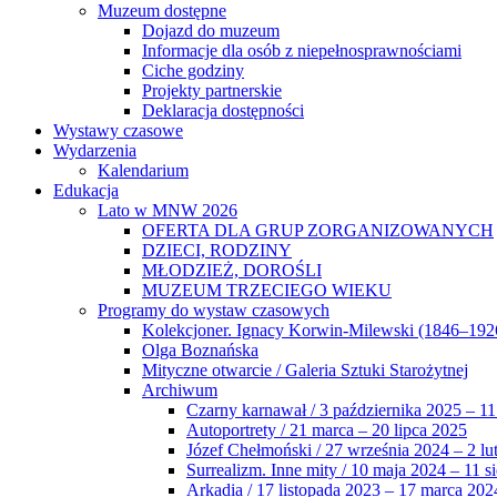
Muzeum dostępne
Dojazd do muzeum
Informacje dla osób z niepełnosprawnościami
Ciche godziny
Projekty partnerskie
Deklaracja dostępności
Wystawy czasowe
Wydarzenia
Kalendarium
Edukacja
Lato w MNW 2026
OFERTA DLA GRUP ZORGANIZOWANYCH
DZIECI, RODZINY
MŁODZIEŻ, DOROŚLI
MUZEUM TRZECIEGO WIEKU
Programy do wystaw czasowych
Kolekcjoner. Ignacy Korwin-Milewski (1846–192
Olga Boznańska
Mityczne otwarcie / Galeria Sztuki Starożytnej
Archiwum
Czarny karnawał / 3 października 2025 – 11
Autoportrety / 21 marca – 20 lipca 2025
Józef Chełmoński / 27 września 2024 – 2 lu
Surrealizm. Inne mity / 10 maja 2024 – 11 s
Arkadia / 17 listopada 2023 – 17 marca 202