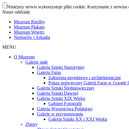
Niniejszy serwis wykorzystuje pliki cookie. Korzystanie z serwisu 
Nasze oddziały
Muzeum Rzeźby
Muzeum Plakatu
Muzeum Wnętrz
Nieborów i Arkadia
MENU
O Muzeum
Galerie stałe
Galeria Sztuki Starożytnej
Galeria Faras
Założenia projektowe i architektoniczne
Pokaz poświęcony Galerii Faras w Google Cu
Galeria Sztuki Średniowiecznej
Galeria Sztuki Dawnej
Galeria Sztuki XIX Wieku
Gabinet Fotografii
Galeria Wzornictwa Polskiego
Galerie w przygotowaniu
Galeria Sztuki XX i XXI Wieku
Zbiory