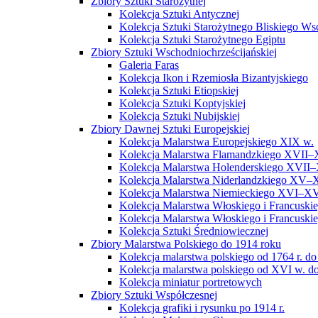
Zbiory Sztuki Starożytnej
Kolekcja Sztuki Antycznej
Kolekcja Sztuki Starożytnego Bliskiego W
Kolekcja Sztuki Starożytnego Egiptu
Zbiory Sztuki Wschodniochrześcijańskiej
Galeria Faras
Kolekcja Ikon i Rzemiosła Bizantyjskiego
Kolekcja Sztuki Etiopskiej
Kolekcja Sztuki Koptyjskiej
Kolekcja Sztuki Nubijskiej
Zbiory Dawnej Sztuki Europejskiej
Kolekcja Malarstwa Europejskiego XIX w.
Kolekcja Malarstwa Flamandzkiego XVII–
Kolekcja Malarstwa Holenderskiego XVII–
Kolekcja Malarstwa Niderlandzkiego XV–
Kolekcja Malarstwa Niemieckiego XVI–XV
Kolekcja Malarstwa Włoskiego i Francusk
Kolekcja Malarstwa Włoskiego i Francusk
Kolekcja Sztuki Średniowiecznej
Zbiory Malarstwa Polskiego do 1914 roku
Kolekcja malarstwa polskiego od 1764 r. do
Kolekcja malarstwa polskiego od XVI w. do
Kolekcja miniatur portretowych
Zbiory Sztuki Współczesnej
Kolekcja grafiki i rysunku po 1914 r.