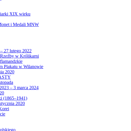
biarki XIX wieku
 Monet i Medali MNW
 – 27 lutego 2022
Rzeźby w Królikarni
 flamandzkie
um Plakatu w Wilanowie
nia 2020
CASTY
istopada
 2023 – 3 marca 2024
020
ki (1865–1941)
 stycznia 2020
Korei
cie
olskiego