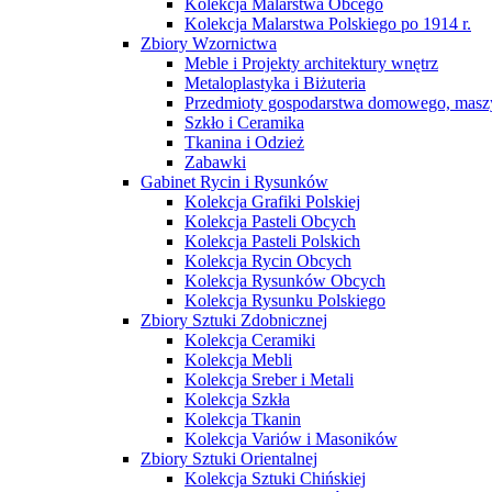
Kolekcja Malarstwa Obcego
Kolekcja Malarstwa Polskiego po 1914 r.
Zbiory Wzornictwa
Meble i Projekty architektury wnętrz
Metaloplastyka i Biżuteria
Przedmioty gospodarstwa domowego, maszy
Szkło i Ceramika
Tkanina i Odzież
Zabawki
Gabinet Rycin i Rysunków
Kolekcja Grafiki Polskiej
Kolekcja Pasteli Obcych
Kolekcja Pasteli Polskich
Kolekcja Rycin Obcych
Kolekcja Rysunków Obcych
Kolekcja Rysunku Polskiego
Zbiory Sztuki Zdobnicznej
Kolekcja Ceramiki
Kolekcja Mebli
Kolekcja Sreber i Metali
Kolekcja Szkła
Kolekcja Tkanin
Kolekcja Variów i Masoników
Zbiory Sztuki Orientalnej
Kolekcja Sztuki Chińskiej