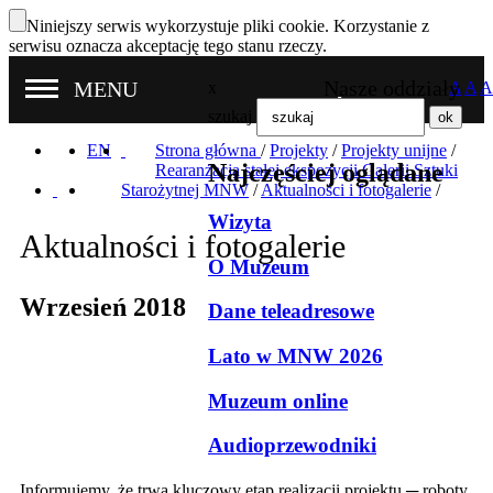
Niniejszy serwis wykorzystuje pliki cookie. Korzystanie z
serwisu oznacza akceptację tego stanu rzeczy.
Nasze oddziały
MENU
x
A
A
A
szukaj
EN
Strona główna
/
Projekty
/
Projekty unijne
/
Najczęściej oglądane
Rearanżacja stałej ekspozycji Galerii Sztuki
Starożytnej MNW
/
Aktualności i fotogalerie
/
Wizyta
Aktualności i fotogalerie
O Muzeum
Wrzesień 2018
Dane teleadresowe
Lato w MNW 2026
Muzeum online
Audioprzewodniki
Informujemy, że trwa kluczowy etap realizacji projektu ─ roboty