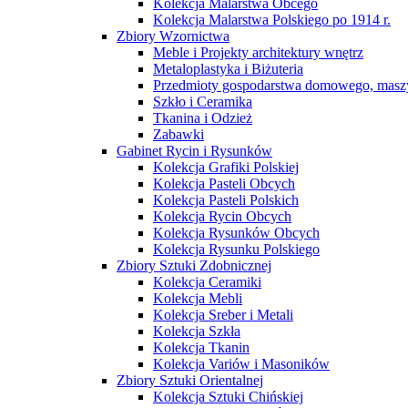
Kolekcja Malarstwa Obcego
Kolekcja Malarstwa Polskiego po 1914 r.
Zbiory Wzornictwa
Meble i Projekty architektury wnętrz
Metaloplastyka i Biżuteria
Przedmioty gospodarstwa domowego, maszy
Szkło i Ceramika
Tkanina i Odzież
Zabawki
Gabinet Rycin i Rysunków
Kolekcja Grafiki Polskiej
Kolekcja Pasteli Obcych
Kolekcja Pasteli Polskich
Kolekcja Rycin Obcych
Kolekcja Rysunków Obcych
Kolekcja Rysunku Polskiego
Zbiory Sztuki Zdobnicznej
Kolekcja Ceramiki
Kolekcja Mebli
Kolekcja Sreber i Metali
Kolekcja Szkła
Kolekcja Tkanin
Kolekcja Variów i Masoników
Zbiory Sztuki Orientalnej
Kolekcja Sztuki Chińskiej