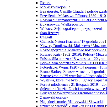
Picasso
MNW kolekcjonuje
Bez gorsetu. Camille Claudel i polskie rzeź
Przesilenie. Malarstwo Północy 1880–1910
Rozważni i romantyczni. 100 lat Gabinetu
Łukaszowcy. Wielki powrót
Witkacy. Sejsmograf epoki przyspieszenia
Stan Rzeczy
Chagall
Cranach. Natura i sacrum / 17 grudnia 2021
Xawery Dunikowski. Malarstwo / Muzeum 
Różne spojrzenia. Malarstwo holenderskie i
Ryszard Kaja (1962–2019). Polska / Muze
Polska. Siła obrazu / 18 września – 20 grud
Polska. Siła obrazu / WYKŁADY I POD
Fotorelacje. Wojna 1920 / 14 sierpnia - 15 l
Bruno Barbey. Zawsze w ruchu / 1 grudnia
Zatrute źródło / 25 września - 8 listopada 2
Wystawa, której nie było… Ignacy Łopieńs
Portret młodzieńca / 21 listopada 2019 – 20
Splendor i finezja. Duch i materia w sztuce 
Bruegel w towarzystwie i Rembrandt osobiś
Zamoyski ocalony
Na jednej strunie: Malczewski i Słowacki
Sztuka to wartość. Z kolekcji PKO Banku P