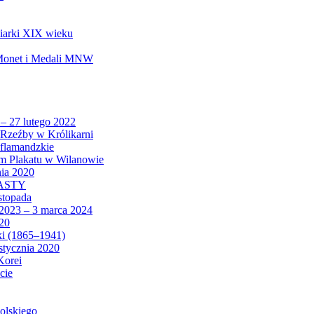
biarki XIX wieku
 Monet i Medali MNW
 – 27 lutego 2022
Rzeźby w Królikarni
 flamandzkie
um Plakatu w Wilanowie
nia 2020
CASTY
istopada
 2023 – 3 marca 2024
020
ki (1865–1941)
 stycznia 2020
Korei
cie
olskiego