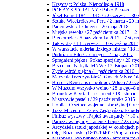
Krzycząc: Polska! Niepodległa 1918
POKAZ SPECJALNY / Pablo Picasso
Józef Brandt 1841–1915 / 22 czerwca – 30 
Sztuka Wicekrólestwa Peru / 2 marca - 20 
Paderewski / 17 lutego – 20 maja 2018
Miejska rewolta / 27 października 2017 – 2
Biedermeier / 5 października 2017 – 7 stycz
Tak widzą / 13 czerwca – 10 września 2017
W warsztacie niderlandzkiego mistrza / 18 
Podróż do Edo / 25 lutego – 7 maja 2017
Spragnieni piękna. Pokaz specjalny / 26 sty
Bezcenne. Nabytki MNW / 17 listopada 201
Życie wśród piękna / 1 października 2016 –
Marzenie i rzeczywistość. Gmach MNW / do
Brescia. Renesans na północy Włoch / 2 cz
W Muzeum wszystko wolno / 28 lutego–8 
Bronisław Krystall. Testament / 18 listopa
Mistrzowie pastelu / 29 października 2015 –
Hoplici. O sztuce wojennej starożytnej Grec
Trasa Muzeum – Zalew Zegrzyński. Estrada
Finisaż wystawy „Papież awangardy” / 30 s
Papież awangardy. Tadeusz Peiper / 28 maja
Arcydzieła sztuki japońskiej w kolekcjach p
Olga Boznańska (1865-1940) / Program to
Masoneria. Pro publico bono / program tow