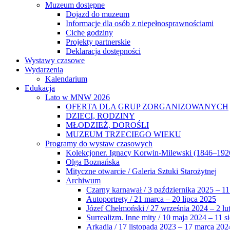
Muzeum dostępne
Dojazd do muzeum
Informacje dla osób z niepełnosprawnościami
Ciche godziny
Projekty partnerskie
Deklaracja dostępności
Wystawy czasowe
Wydarzenia
Kalendarium
Edukacja
Lato w MNW 2026
OFERTA DLA GRUP ZORGANIZOWANYCH
DZIECI, RODZINY
MŁODZIEŻ, DOROŚLI
MUZEUM TRZECIEGO WIEKU
Programy do wystaw czasowych
Kolekcjoner. Ignacy Korwin-Milewski (1846–192
Olga Boznańska
Mityczne otwarcie / Galeria Sztuki Starożytnej
Archiwum
Czarny karnawał / 3 października 2025 – 11
Autoportrety / 21 marca – 20 lipca 2025
Józef Chełmoński / 27 września 2024 – 2 lu
Surrealizm. Inne mity / 10 maja 2024 – 11 s
Arkadia / 17 listopada 2023 – 17 marca 202