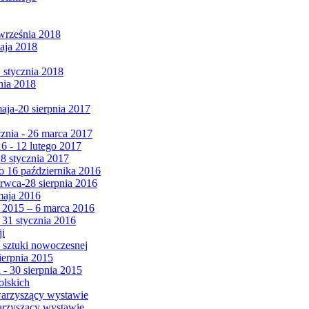
września 2018
maja 2018
1 stycznia 2018
nia 2018
maja-20 sierpnia 2017
cznia - 26 marca 2017
6 - 12 lutego 2017
 8 stycznia 2017
 16 października 2016
erwca-28 sierpnia 2016
maja 2016
da 2015 – 6 marca 2016
 31 stycznia 2016
ji
 sztuki nowoczesnej
ierpnia 2015
 - 30 sierpnia 2015
olskich
warzyszący wystawie
arzyszący wystawie