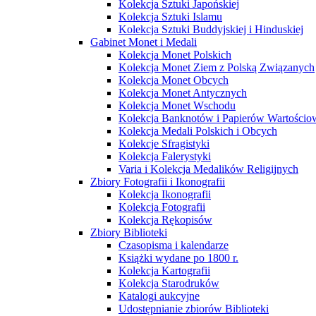
Kolekcja Sztuki Japońskiej
Kolekcja Sztuki Islamu
Kolekcja Sztuki Buddyjskiej i Hinduskiej
Gabinet Monet i Medali
Kolekcja Monet Polskich
Kolekcja Monet Ziem z Polską Związanych
Kolekcja Monet Obcych
Kolekcja Monet Antycznych
Kolekcja Monet Wschodu
Kolekcja Banknotów i Papierów Wartości
Kolekcja Medali Polskich i Obcych
Kolekcje Sfragistyki
Kolekcja Falerystyki
Varia i Kolekcja Medalików Religijnych
Zbiory Fotografii i Ikonografii
Kolekcja Ikonografii
Kolekcja Fotografii
Kolekcja Rękopisów
Zbiory Biblioteki
Czasopisma i kalendarze
Książki wydane po 1800 r.
Kolekcja Kartografii
Kolekcja Starodruków
Katalogi aukcyjne
Udostępnianie zbiorów Biblioteki