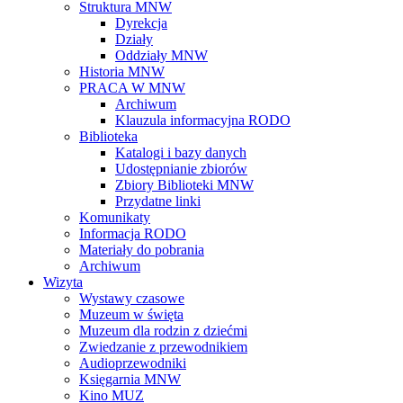
Struktura MNW
Dyrekcja
Działy
Oddziały MNW
Historia MNW
PRACA W MNW
Archiwum
Klauzula informacyjna RODO
Biblioteka
Katalogi i bazy danych
Udostępnianie zbiorów
Zbiory Biblioteki MNW
Przydatne linki
Komunikaty
Informacja RODO
Materiały do pobrania
Archiwum
Wizyta
Wystawy czasowe
Muzeum w święta
Muzeum dla rodzin z dziećmi
Zwiedzanie z przewodnikiem
Audioprzewodniki
Księgarnia MNW
Kino MUZ