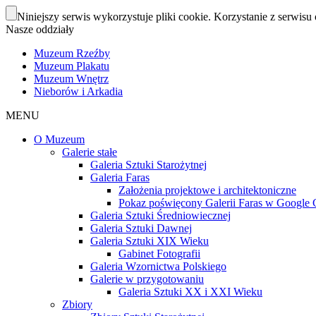
Niniejszy serwis wykorzystuje pliki cookie. Korzystanie z serwisu 
Nasze oddziały
Muzeum Rzeźby
Muzeum Plakatu
Muzeum Wnętrz
Nieborów i Arkadia
MENU
O Muzeum
Galerie stałe
Galeria Sztuki Starożytnej
Galeria Faras
Założenia projektowe i architektoniczne
Pokaz poświęcony Galerii Faras w Google Cu
Galeria Sztuki Średniowiecznej
Galeria Sztuki Dawnej
Galeria Sztuki XIX Wieku
Gabinet Fotografii
Galeria Wzornictwa Polskiego
Galerie w przygotowaniu
Galeria Sztuki XX i XXI Wieku
Zbiory