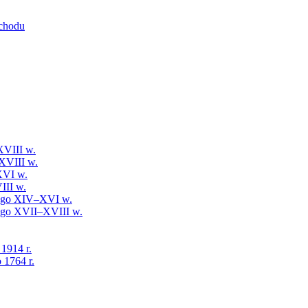
schodu
XVIII w.
XVIII w.
XVI w.
III w.
iego XIV–XVI w.
iego XVII–XVIII w.
 1914 r.
 1764 r.