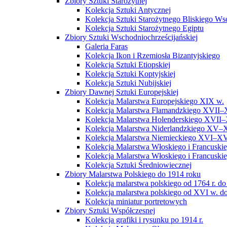
Zbiory Sztuki Starożytnej
Kolekcja Sztuki Antycznej
Kolekcja Sztuki Starożytnego Bliskiego W
Kolekcja Sztuki Starożytnego Egiptu
Zbiory Sztuki Wschodniochrześcijańskiej
Galeria Faras
Kolekcja Ikon i Rzemiosła Bizantyjskiego
Kolekcja Sztuki Etiopskiej
Kolekcja Sztuki Koptyjskiej
Kolekcja Sztuki Nubijskiej
Zbiory Dawnej Sztuki Europejskiej
Kolekcja Malarstwa Europejskiego XIX w.
Kolekcja Malarstwa Flamandzkiego XVII–
Kolekcja Malarstwa Holenderskiego XVII–
Kolekcja Malarstwa Niderlandzkiego XV–
Kolekcja Malarstwa Niemieckiego XVI–XV
Kolekcja Malarstwa Włoskiego i Francusk
Kolekcja Malarstwa Włoskiego i Francusk
Kolekcja Sztuki Średniowiecznej
Zbiory Malarstwa Polskiego do 1914 roku
Kolekcja malarstwa polskiego od 1764 r. do
Kolekcja malarstwa polskiego od XVI w. do
Kolekcja miniatur portretowych
Zbiory Sztuki Współczesnej
Kolekcja grafiki i rysunku po 1914 r.