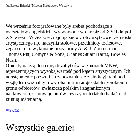
fot. Bartosz Bajerski / Muzeum Narodowe w Warszawie
We wrześniu fotografowane były srebra pochodzące z
warsztatów angielskich, wytworzone w okresie od XVII do poł.
XX wieku. W zespole znajdują się wyroby użytkowe rzemiosła
artystycznego np. naczynia stołowe, przedmioty toaletowe,
zegarki m.in. wykonane przez firmy A. & J. Zimmerman,
Thomas Pitt, Comyns & Sons, Charles Stuart Harris, Bowles
Nash.
Obiekty należą do cennych zabytków w zbiorach MNW,
reprezentujących wysoką wartość pod kątem artystycznym. Ich
udostępnienie pozwoli na zapoznanie się z atrakcyjnymi pod
względem wizualnym wyrobami firm angielskich szerokiemu
gronu odbiorców, zwłaszcza polskim i zagranicznym
naukowcom, stanowiąc porównawczy materiał do badań nad
kulturą materialną.
wstecz
Wszystkie galerie: