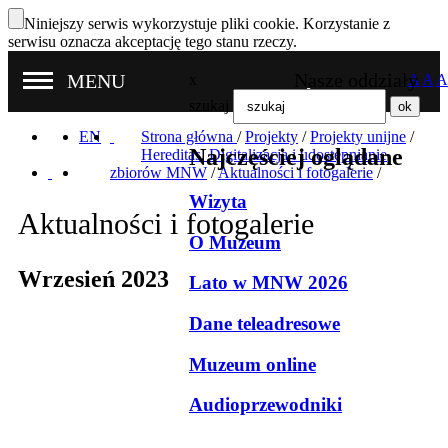
Niniejszy serwis wykorzystuje pliki cookie. Korzystanie z
serwisu oznacza akceptację tego stanu rzeczy.
Nasze oddziały
MENU
x
A
A
A
szukaj
EN
Strona główna
/
Projekty
/
Projekty unijne
/
Najczęściej oglądane
Hereditas. Digitalizacja i udostępnianie
zbiorów MNW
/
Aktualności i fotogalerie
/
Wizyta
Aktualności i fotogalerie
O Muzeum
Wrzesień 2023
Lato w MNW 2026
Dane teleadresowe
Muzeum online
Audioprzewodniki