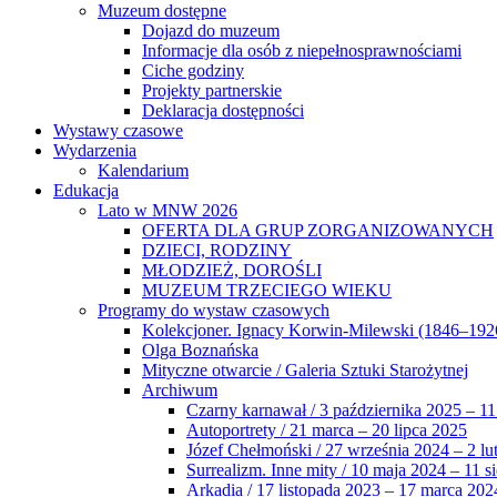
Muzeum dostępne
Dojazd do muzeum
Informacje dla osób z niepełnosprawnościami
Ciche godziny
Projekty partnerskie
Deklaracja dostępności
Wystawy czasowe
Wydarzenia
Kalendarium
Edukacja
Lato w MNW 2026
OFERTA DLA GRUP ZORGANIZOWANYCH
DZIECI, RODZINY
MŁODZIEŻ, DOROŚLI
MUZEUM TRZECIEGO WIEKU
Programy do wystaw czasowych
Kolekcjoner. Ignacy Korwin-Milewski (1846–192
Olga Boznańska
Mityczne otwarcie / Galeria Sztuki Starożytnej
Archiwum
Czarny karnawał / 3 października 2025 – 11
Autoportrety / 21 marca – 20 lipca 2025
Józef Chełmoński / 27 września 2024 – 2 lu
Surrealizm. Inne mity / 10 maja 2024 – 11 s
Arkadia / 17 listopada 2023 – 17 marca 202