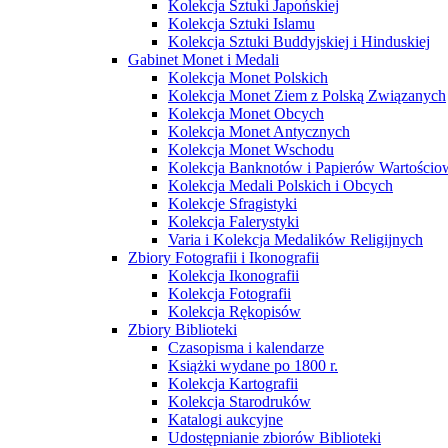
Kolekcja Sztuki Japońskiej
Kolekcja Sztuki Islamu
Kolekcja Sztuki Buddyjskiej i Hinduskiej
Gabinet Monet i Medali
Kolekcja Monet Polskich
Kolekcja Monet Ziem z Polską Związanych
Kolekcja Monet Obcych
Kolekcja Monet Antycznych
Kolekcja Monet Wschodu
Kolekcja Banknotów i Papierów Wartości
Kolekcja Medali Polskich i Obcych
Kolekcje Sfragistyki
Kolekcja Falerystyki
Varia i Kolekcja Medalików Religijnych
Zbiory Fotografii i Ikonografii
Kolekcja Ikonografii
Kolekcja Fotografii
Kolekcja Rękopisów
Zbiory Biblioteki
Czasopisma i kalendarze
Książki wydane po 1800 r.
Kolekcja Kartografii
Kolekcja Starodruków
Katalogi aukcyjne
Udostępnianie zbiorów Biblioteki