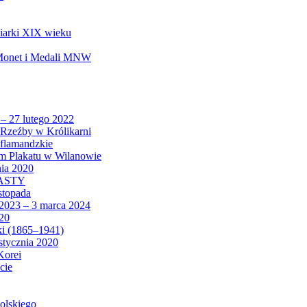
biarki XIX wieku
 Monet i Medali MNW
 – 27 lutego 2022
Rzeźby w Królikarni
 flamandzkie
um Plakatu w Wilanowie
nia 2020
CASTY
istopada
 2023 – 3 marca 2024
020
ki (1865–1941)
 stycznia 2020
Korei
cie
olskiego