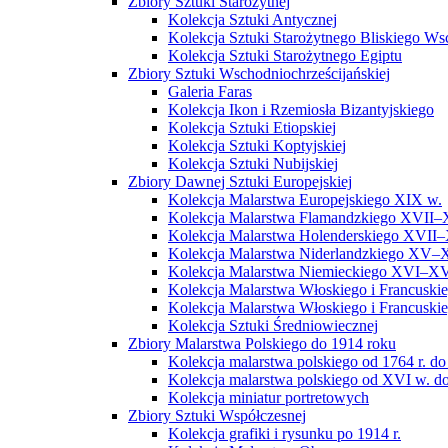
Zbiory Sztuki Starożytnej
Kolekcja Sztuki Antycznej
Kolekcja Sztuki Starożytnego Bliskiego W
Kolekcja Sztuki Starożytnego Egiptu
Zbiory Sztuki Wschodniochrześcijańskiej
Galeria Faras
Kolekcja Ikon i Rzemiosła Bizantyjskiego
Kolekcja Sztuki Etiopskiej
Kolekcja Sztuki Koptyjskiej
Kolekcja Sztuki Nubijskiej
Zbiory Dawnej Sztuki Europejskiej
Kolekcja Malarstwa Europejskiego XIX w.
Kolekcja Malarstwa Flamandzkiego XVII–
Kolekcja Malarstwa Holenderskiego XVII–
Kolekcja Malarstwa Niderlandzkiego XV–
Kolekcja Malarstwa Niemieckiego XVI–XV
Kolekcja Malarstwa Włoskiego i Francusk
Kolekcja Malarstwa Włoskiego i Francusk
Kolekcja Sztuki Średniowiecznej
Zbiory Malarstwa Polskiego do 1914 roku
Kolekcja malarstwa polskiego od 1764 r. do
Kolekcja malarstwa polskiego od XVI w. do
Kolekcja miniatur portretowych
Zbiory Sztuki Współczesnej
Kolekcja grafiki i rysunku po 1914 r.