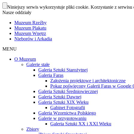
Niniejszy serwis wykorzystuje pliki cookie. Korzystanie z serwisu 
Nasze oddziały
Muzeum Rzeźby
Muzeum Plakatu
Muzeum Wnętrz
Nieborów i Arkadia
MENU
O Muzeum
Galerie stałe
Galeria Sztuki Starożytnej
Galeria Faras
Założenia projektowe i architektoniczne
Pokaz poświęcony Galerii Faras w Google Cu
Galeria Sztuki Średniowiecznej
Galeria Sztuki Dawnej
Galeria Sztuki XIX Wieku
Gabinet Fotografii
Galeria Wzornictwa Polskiego
Galerie w przygotowaniu
Galeria Sztuki XX i XXI Wieku
Zbiory