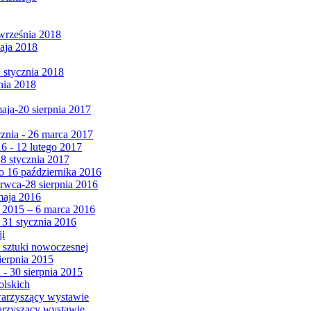
września 2018
maja 2018
1 stycznia 2018
nia 2018
maja-20 sierpnia 2017
cznia - 26 marca 2017
6 - 12 lutego 2017
 8 stycznia 2017
 16 października 2016
erwca-28 sierpnia 2016
maja 2016
da 2015 – 6 marca 2016
 31 stycznia 2016
ji
 sztuki nowoczesnej
ierpnia 2015
 - 30 sierpnia 2015
olskich
warzyszący wystawie
arzyszący wystawie