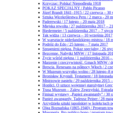
Krzycząc: Polska! Niepodległa 1918
POKAZ SPECJALNY / Pablo Picasso
Józef Brandt 1841–1915 / 22 czerwca – 30 
Sztuka Wicekrólestwa Peru / 2 marca - 20 
Paderewski / 17 lutego – 20 maja 2018
Miejska rewolta / 27 października 2017 – 2
Biedermeier / 5 października 2017 – 7 stycz
Tak widzą / 13 czerwca – 10 września 2017
W warsztacie niderlandzkiego mistrza / 18 
Podróż do Edo / 25 lutego – 7 maja 2017
Spragnieni piękna. Pokaz specjalny / 26 sty
Bezcenne. Nabytki MNW / 17 listopada 201
Życie wśród piękna / 1 października 2016 –
Marzenie i rzeczywistość. Gmach MNW / do
Brescia. Renesans na północy Włoch / 2 cz
W Muzeum wszystko wolno / 28 lutego–8 
Bronisław Krystall. Testament / 18 listopa
Mistrzowie pastelu / 29 października 2015 –
Hoplici. O sztuce wojennej starożytnej Grec
Trasa Muzeum – Zalew Zegrzyński. Estrada
Finisaż wystawy „Papież awangardy” / 30 s
Papież awangardy. Tadeusz Peiper / 28 maja
Arcydzieła sztuki japońskiej w kolekcjach p
Olga Boznańska (1865-1940) / Program to
Masoneria. Pro publico bono / program tow