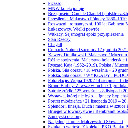
Picasso
MNW kolekcjonuje
Bez gorsetu. Camille Claudel i polskie rzeź
Przesilenie. Malarstwo Północy 1880–1910
Rozważni i romantyczni. 100 lat Gabinetu
Łukaszowcy. Wielki powrót
Witkacy. Sejsmograf epoki przyspieszenia
Stan Rzeczy
Chagall
Cranach. Natura i sacrum / 17 grudnia 2021
Xawery Dunikowski. Malarstwo / Muzeum 
Różne spojrzenia. Malarstwo holenderskie i
Ryszard Kaja (1962–2019). Polska / Muze
Polska. Siła obrazu / 18 września – 20 grud
Polska. Siła obrazu / WYKŁADY I POD
Fotorelacje. Wojna 1920 / 14 sierpnia - 15 l
Bruno Barbey. Zawsze w ruchu / 1 grudnia
Zatrute źródło / 25 września - 8 listopada 2
Wystawa, której nie było… Ignacy Łopieńs
Portret młodzieńca / 21 listopada 2019 – 20
Splendor i finezja. Duch i materia w sztuce 
Bruegel w towarzystwie i Rembrandt osobiś
Zamoyski ocalony
Na jednej strunie: Malczewski i Słowacki
Sztuka to wartość. Z kolekcji PKO Banku P