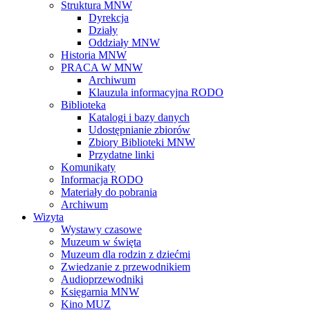
Struktura MNW
Dyrekcja
Działy
Oddziały MNW
Historia MNW
PRACA W MNW
Archiwum
Klauzula informacyjna RODO
Biblioteka
Katalogi i bazy danych
Udostępnianie zbiorów
Zbiory Biblioteki MNW
Przydatne linki
Komunikaty
Informacja RODO
Materiały do pobrania
Archiwum
Wizyta
Wystawy czasowe
Muzeum w święta
Muzeum dla rodzin z dziećmi
Zwiedzanie z przewodnikiem
Audioprzewodniki
Księgarnia MNW
Kino MUZ