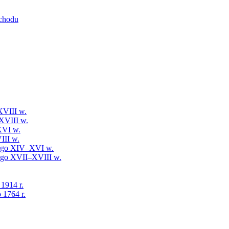
schodu
XVIII w.
XVIII w.
XVI w.
III w.
iego XIV–XVI w.
iego XVII–XVIII w.
 1914 r.
 1764 r.