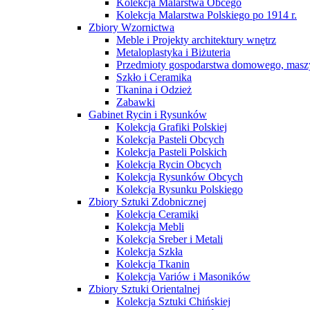
Kolekcja Malarstwa Obcego
Kolekcja Malarstwa Polskiego po 1914 r.
Zbiory Wzornictwa
Meble i Projekty architektury wnętrz
Metaloplastyka i Biżuteria
Przedmioty gospodarstwa domowego, maszy
Szkło i Ceramika
Tkanina i Odzież
Zabawki
Gabinet Rycin i Rysunków
Kolekcja Grafiki Polskiej
Kolekcja Pasteli Obcych
Kolekcja Pasteli Polskich
Kolekcja Rycin Obcych
Kolekcja Rysunków Obcych
Kolekcja Rysunku Polskiego
Zbiory Sztuki Zdobnicznej
Kolekcja Ceramiki
Kolekcja Mebli
Kolekcja Sreber i Metali
Kolekcja Szkła
Kolekcja Tkanin
Kolekcja Variów i Masoników
Zbiory Sztuki Orientalnej
Kolekcja Sztuki Chińskiej