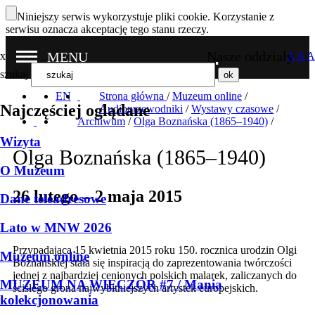
Niniejszy serwis wykorzystuje pliki cookie. Korzystanie z
serwisu oznacza akceptację tego stanu rzeczy.
Nasze oddziały
MENU
x
A
A
A
szukaj
EN
Strona główna
/
Muzeum online
/
Najczęściej oglądane
Audioprzewodniki
/
Wystawy czasowe
/
Archiwum
/
Olga Boznańska (1865–1940)
/
Wizyta
Olga Boznańska (1865–1940)
O Muzeum
26 lutego – 2 maja 2015
Dane teleadresowe
Lato w MNW 2026
Przypadająca 15 kwietnia 2015 roku 150. rocznica urodzin Olgi
Muzeum online
Boznańskiej stała się inspiracją do zaprezentowania twórczości
jednej z najbardziej cenionych polskich malarek, zaliczanych do
MUZEUM NA WIECZÓR #7 / Mania
ścisłego grona najwybitniejszych artystek europejskich.
kolekcjonowania