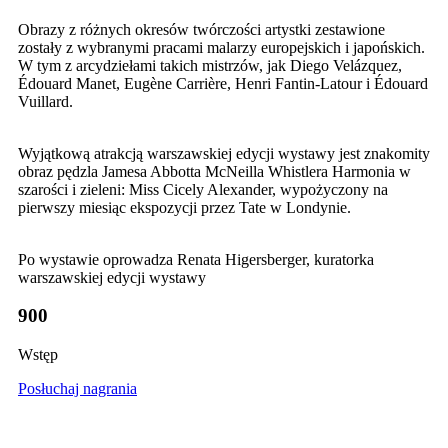
Obrazy z różnych okresów twórczości artystki zestawione
zostały z wybranymi pracami malarzy europejskich i japońskich.
W tym z arcydziełami takich mistrzów, jak Diego Velázquez,
Édouard Manet, Eugène Carrière, Henri Fantin-Latour i Édouard
Vuillard.
Wyjątkową atrakcją warszawskiej edycji wystawy jest znakomity
obraz pędzla Jamesa Abbotta McNeilla Whistlera Harmonia w
szarości i zieleni: Miss Cicely Alexander, wypożyczony na
pierwszy miesiąc ekspozycji przez Tate w Londynie.
Po wystawie oprowadza Renata Higersberger, kuratorka
warszawskiej edycji wystawy
900
Wstęp
Posłuchaj nagrania