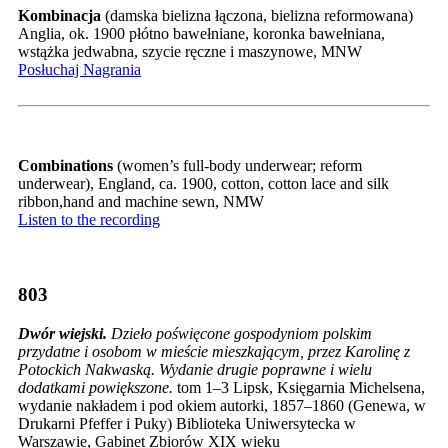
Kombinacja
(damska bielizna łączona, bielizna reformowana)
Anglia, ok. 1900 płótno bawełniane, koronka bawełniana,
wstążka jedwabna, szycie ręczne i maszynowe, MNW
Posłuchaj Nagrania
Combinations
(women’s full-body underwear; reform
underwear), England, ca. 1900, cotton, cotton lace and silk
ribbon,hand and machine sewn, NMW
Listen to the recording
803
Dwór wiejski.
Dzieło poświęcone gospodyniom polskim
przydatne i osobom w mieście mieszkającym, przez Karolinę z
Potockich Nakwaską. Wydanie drugie poprawne i wielu
dodatkami powiększone.
tom 1–3 Lipsk, Księgarnia Michelsena,
wydanie nakładem i pod okiem autorki, 1857–1860 (Genewa, w
Drukarni Pfeffer i Puky) Biblioteka Uniwersytecka w
Warszawie, Gabinet Zbiorów XIX wieku