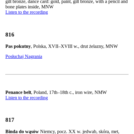
gilt bronze, dance card: gold, paint, gilt bronze, with a pencil and
bone plates inside, MNW
Listen to the recording
816
Pas pokutny
, Polska, XVII–XVIII w., drut żelazny, MNW
Posłuchaj Nagrania
Penance belt
, Poland, 17th–18th c., iron wire, NMW
Listen to the recording
817
Binda do wąsów
Niemcy, pocz. XX w. jedwab, skóra, met,