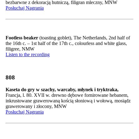
bezbarwne z dekoracją hutniczą, filigran mleczny, MNW
Posłuchaj Nagrania
Footless beaker
(toasting goblet), The Netherlands, 2nd half of
the 16th c. – 1st half of the 17th c., colourless and white glass,
filigree, NMW
Listen to the recording
808
Kaseta do gry w szachy, warcaby, młynek i tryktraka,
Francja, l. 80. XVII w. drewno dębowe fornirowane hebanem,
inkrustowane grawerowaną kością słoniową i wołową, mosiądz
grawerowany i złocony, MNW
Posłuchaj Nagrania