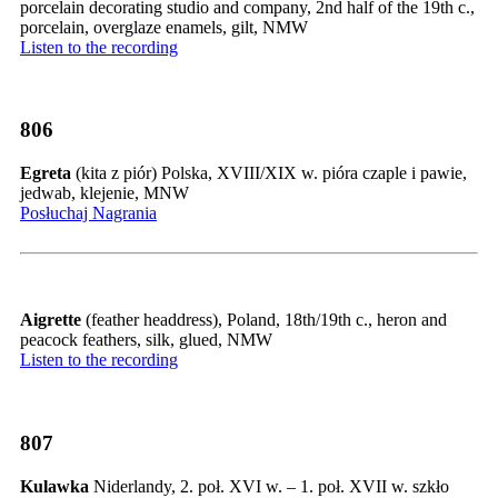
porcelain decorating studio and company, 2nd half of the 19th c.,
porcelain, overglaze enamels, gilt, NMW
Listen to the recording
806
Egreta
(kita z piór) Polska, XVIII/XIX w. pióra czaple i pawie,
jedwab, klejenie, MNW
Posłuchaj Nagrania
Aigrette
(feather headdress), Poland, 18th/19th c., heron and
peacock feathers, silk, glued, NMW
Listen to the recording
807
Kulawka
Niderlandy, 2. poł. XVI w. – 1. poł. XVII w. szkło