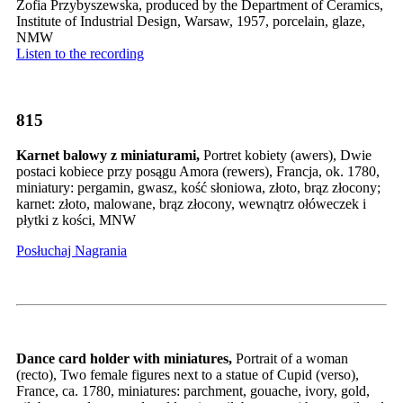
Zofia Przybyszewska, produced by the Department of Ceramics,
Institute of Industrial Design, Warsaw, 1957, porcelain, glaze,
NMW
Listen to the recording
815
Karnet balowy z miniaturami,
Portret kobiety (awers), Dwie
postaci kobiece przy posągu Amora (rewers), Francja, ok. 1780,
miniatury: pergamin, gwasz, kość słoniowa, złoto, brąz złocony;
karnet: złoto, malowane, brąz złocony, wewnątrz ołóweczek i
płytki z kości, MNW
Posłuchaj Nagrania
Dance card holder with miniatures,
Portrait of a woman
(recto), Two female figures next to a statue of Cupid (verso),
France, ca. 1780, miniatures: parchment, gouache, ivory, gold,