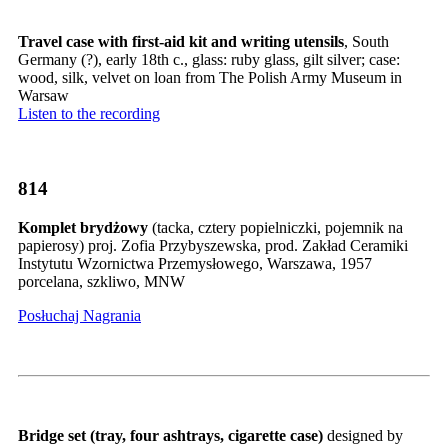
Travel case with first-aid kit and writing utensils
, South
Germany (?), early 18th c., glass: ruby glass, gilt silver; case:
wood, silk, velvet on loan from The Polish Army Museum in
Warsaw
Listen to the recording
814
Komplet brydżowy
(tacka, cztery popielniczki, pojemnik na
papierosy) proj. Zofia Przybyszewska, prod. Zakład Ceramiki
Instytutu Wzornictwa Przemysłowego, Warszawa, 1957
porcelana, szkliwo, MNW
Posłuchaj Nagrania
Bridge set (tray, four ashtrays, cigarette case)
designed by