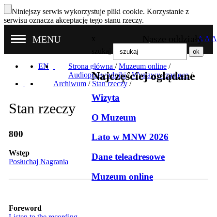
Niniejszy serwis wykorzystuje pliki cookie. Korzystanie z
serwisu oznacza akceptację tego stanu rzeczy.
Nasze oddziały
MENU
x
A
A
A
szukaj
EN
Strona główna
/
Muzeum online
/
Najczęściej oglądane
Audioprzewodniki
/
Wystawy czasowe
/
Archiwum
/
Stan rzeczy
/
Wizyta
Stan rzeczy
O Muzeum
800
Lato w MNW 2026
Wstęp
Dane teleadresowe
Posłuchaj Nagrania
Muzeum online
Foreword
Listen to the recording