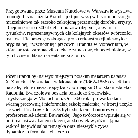
Przygotowana przez Muzeum Narodowe w Warszawie wystawa
monograficzna Józefa Brandta jest pierwszą w historii polskiego
muzealnictwa tak szeroko zakrojoną prezentacją dorobku artysty.
Obejmuje około 300 dzieł – obrazów olejnych, akwarel i
rysunków, reprezentatywnych dla kolejnych okresów twórczości
malarza. Ekspozycję wzbogaca próba rekonstrukcji niezwykle
oryginalnej, "wschodniej" pracowni Brandta w Monachium, w
której artysta zgromadził kolekcję zabytkowych przedmiotów, w
tym liczne militaria i orientalne kostiumy.
Józef Brandt był najwybitniejszym polskim malarzem batalistą
XIX wieku. Po studiach w Monachium (1862–1866) osiadł tam
na stałe, letnie miesiące spędzając w majątku Orońsko niedaleko
Radomia. Był czołową postacią polskiego środowiska
artystycznego w Monachium. Od 1866 roku prowadził tam
własną pracownię i nieformalną szkołę malarską, w której uczyło
się wielu Polaków. Od 1878 był członkiem i honorowym
profesorem Akademii Bawarskiej. Jego twórczość wpisuje się w
nurt malarstwa akademickiego, aczkolwiek wyróżnia ją na
wskroś indywidualna tematyka oraz niezwykle żywa,
dynamiczna formuła stylistyczna.