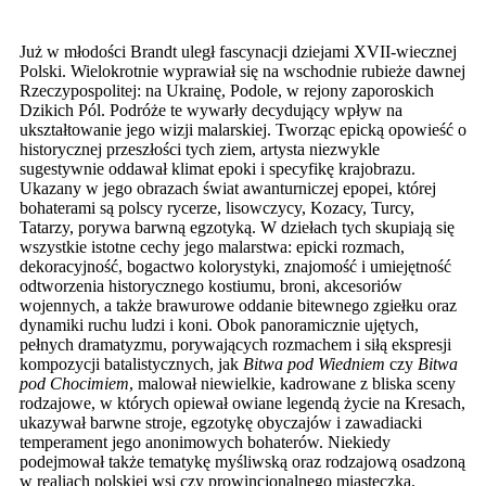
Już w młodości Brandt uległ fascynacji dziejami XVII-wiecznej
Polski. Wielokrotnie wyprawiał się na wschodnie rubieże dawnej
Rzeczypospolitej: na Ukrainę, Podole, w rejony zaporoskich
Dzikich Pól. Podróże te wywarły decydujący wpływ na
ukształtowanie jego wizji malarskiej. Tworząc epicką opowieść o
historycznej przeszłości tych ziem, artysta niezwykle
sugestywnie oddawał klimat epoki i specyfikę krajobrazu.
Ukazany w jego obrazach świat awanturniczej epopei, której
bohaterami są polscy rycerze, lisowczycy, Kozacy, Turcy,
Tatarzy, porywa barwną egzotyką. W dziełach tych skupiają się
wszystkie istotne cechy jego malarstwa: epicki rozmach,
dekoracyjność, bogactwo kolorystyki, znajomość i umiejętność
odtworzenia historycznego kostiumu, broni, akcesoriów
wojennych, a także brawurowe oddanie bitewnego zgiełku oraz
dynamiki ruchu ludzi i koni. Obok panoramicznie ujętych,
pełnych dramatyzmu, porywających rozmachem i siłą ekspresji
kompozycji batalistycznych, jak
Bitwa pod Wiedniem
czy
Bitwa
pod Chocimiem
, malował niewielkie, kadrowane z bliska sceny
rodzajowe, w których opiewał owiane legendą życie na Kresach,
ukazywał barwne stroje, egzotykę obyczajów i zawadiacki
temperament jego anonimowych bohaterów. Niekiedy
podejmował także tematykę myśliwską oraz rodzajową osadzoną
w realiach polskiej wsi czy prowincjonalnego miasteczka.