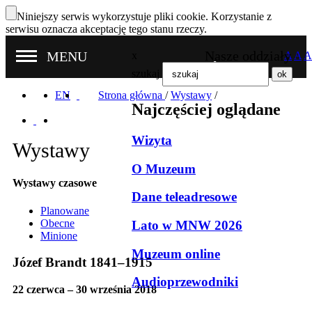
Niniejszy serwis wykorzystuje pliki cookie. Korzystanie z
serwisu oznacza akceptację tego stanu rzeczy.
Nasze oddziały
MENU
x
A
A
A
szukaj
EN
Strona główna
/
Wystawy
/
Najczęściej oglądane
Wizyta
Wystawy
O Muzeum
Wystawy czasowe
Dane teleadresowe
Planowane
Obecne
Lato w MNW 2026
Minione
Muzeum online
Józef Brandt 1841–1915
Audioprzewodniki
22 czerwca – 30 września 2018