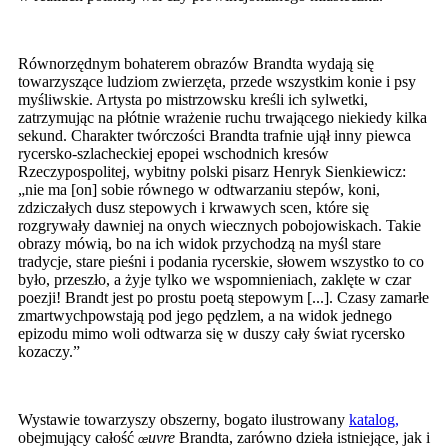
Równorzędnym bohaterem obrazów Brandta wydają się
towarzyszące ludziom zwierzęta, przede wszystkim konie i psy
myśliwskie. Artysta po mistrzowsku kreśli ich sylwetki,
zatrzymując na płótnie wrażenie ruchu trwającego niekiedy kilka
sekund. Charakter twórczości Brandta trafnie ujął inny piewca
rycersko-szlacheckiej epopei wschodnich kresów
Rzeczypospolitej, wybitny polski pisarz Henryk Sienkiewicz:
„nie ma [on] sobie równego w odtwarzaniu stepów, koni,
zdziczałych dusz stepowych i krwawych scen, które się
rozgrywały dawniej na onych wiecznych pobojowiskach. Takie
obrazy mówią, bo na ich widok przychodzą na myśl stare
tradycje, stare pieśni i podania rycerskie, słowem wszystko to co
było, przeszło, a żyje tylko we wspomnieniach, zaklęte w czar
poezji! Brandt jest po prostu poetą stepowym [...]. Czasy zamarłe
zmartwychpowstają pod jego pędzlem, a na widok jednego
epizodu mimo woli odtwarza się w duszy cały świat rycersko
kozaczy.”
Wystawie towarzyszy obszerny, bogato ilustrowany
katalog,
obejmujący całość
uvre
Brandta, zarówno dzieła istniejące, jak i
œ