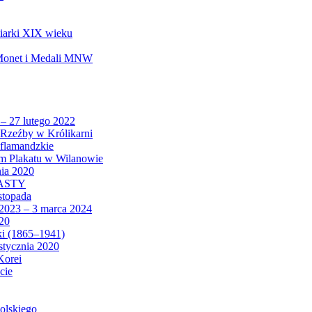
biarki XIX wieku
 Monet i Medali MNW
 – 27 lutego 2022
Rzeźby w Królikarni
 flamandzkie
um Plakatu w Wilanowie
nia 2020
CASTY
istopada
 2023 – 3 marca 2024
020
ki (1865–1941)
 stycznia 2020
Korei
cie
olskiego