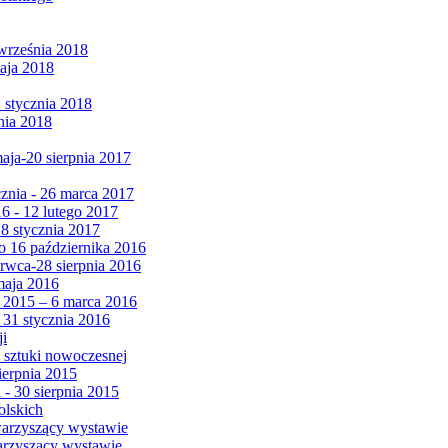
września 2018
maja 2018
1 stycznia 2018
nia 2018
maja-20 sierpnia 2017
cznia - 26 marca 2017
6 - 12 lutego 2017
 8 stycznia 2017
 16 października 2016
erwca-28 sierpnia 2016
maja 2016
da 2015 – 6 marca 2016
 31 stycznia 2016
ji
 sztuki nowoczesnej
ierpnia 2015
 - 30 sierpnia 2015
olskich
warzyszący wystawie
arzyszący wystawie