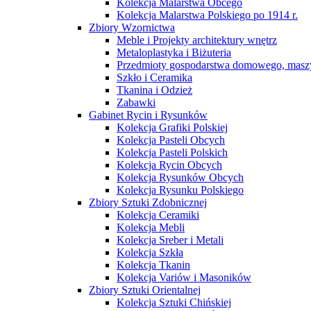
Kolekcja Malarstwa Obcego
Kolekcja Malarstwa Polskiego po 1914 r.
Zbiory Wzornictwa
Meble i Projekty architektury wnętrz
Metaloplastyka i Biżuteria
Przedmioty gospodarstwa domowego, maszy
Szkło i Ceramika
Tkanina i Odzież
Zabawki
Gabinet Rycin i Rysunków
Kolekcja Grafiki Polskiej
Kolekcja Pasteli Obcych
Kolekcja Pasteli Polskich
Kolekcja Rycin Obcych
Kolekcja Rysunków Obcych
Kolekcja Rysunku Polskiego
Zbiory Sztuki Zdobnicznej
Kolekcja Ceramiki
Kolekcja Mebli
Kolekcja Sreber i Metali
Kolekcja Szkła
Kolekcja Tkanin
Kolekcja Variów i Masoników
Zbiory Sztuki Orientalnej
Kolekcja Sztuki Chińskiej