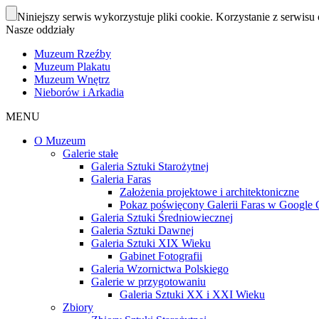
Niniejszy serwis wykorzystuje pliki cookie. Korzystanie z serwisu 
Nasze oddziały
Muzeum Rzeźby
Muzeum Plakatu
Muzeum Wnętrz
Nieborów i Arkadia
MENU
O Muzeum
Galerie stałe
Galeria Sztuki Starożytnej
Galeria Faras
Założenia projektowe i architektoniczne
Pokaz poświęcony Galerii Faras w Google Cu
Galeria Sztuki Średniowiecznej
Galeria Sztuki Dawnej
Galeria Sztuki XIX Wieku
Gabinet Fotografii
Galeria Wzornictwa Polskiego
Galerie w przygotowaniu
Galeria Sztuki XX i XXI Wieku
Zbiory