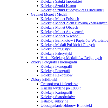
Kolekcja Sztuki Japońskiej
Kolekcja Sztuki Islamu
Kolekcja Sztuki Buddyjskiej i Hinduskiej
Gabinet Monet i Medali
Kolekcja Monet Polskich
Kolekcja Monet Ziem z Polską Związanych
Kolekcja Monet Obcych
Kolekcja Monet Antycznych
Kolekcja Monet Wschodu
Kolekcja Banknotów i Papierów Wartości
Kolekcja Medali Polskich i Obcych
Kolekcje Sfragistyki
Kolekcja Falerystyki
Varia i Kolekcja Medalików Religijnych
Zbiory Fotografii i Ikonografii
Kolekcja Ikonografii
Kolekcja Fotografii
Kolekcja Rękopisów
Zbiory Biblioteki
Czasopisma i kalendarze
Książki wydane po 1800 r.
Kolekcja Kartografii
Kolekcja Starodruków
Katalogi aukcyjne
Udostępnianie zbiorów Biblioteki