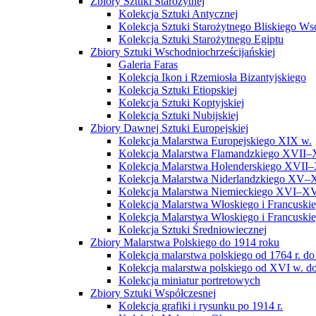
Zbiory Sztuki Starożytnej
Kolekcja Sztuki Antycznej
Kolekcja Sztuki Starożytnego Bliskiego W
Kolekcja Sztuki Starożytnego Egiptu
Zbiory Sztuki Wschodniochrześcijańskiej
Galeria Faras
Kolekcja Ikon i Rzemiosła Bizantyjskiego
Kolekcja Sztuki Etiopskiej
Kolekcja Sztuki Koptyjskiej
Kolekcja Sztuki Nubijskiej
Zbiory Dawnej Sztuki Europejskiej
Kolekcja Malarstwa Europejskiego XIX w.
Kolekcja Malarstwa Flamandzkiego XVII–
Kolekcja Malarstwa Holenderskiego XVII–
Kolekcja Malarstwa Niderlandzkiego XV–
Kolekcja Malarstwa Niemieckiego XVI–XV
Kolekcja Malarstwa Włoskiego i Francusk
Kolekcja Malarstwa Włoskiego i Francusk
Kolekcja Sztuki Średniowiecznej
Zbiory Malarstwa Polskiego do 1914 roku
Kolekcja malarstwa polskiego od 1764 r. do
Kolekcja malarstwa polskiego od XVI w. do
Kolekcja miniatur portretowych
Zbiory Sztuki Współczesnej
Kolekcja grafiki i rysunku po 1914 r.