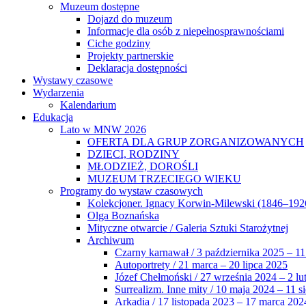
Muzeum dostępne
Dojazd do muzeum
Informacje dla osób z niepełnosprawnościami
Ciche godziny
Projekty partnerskie
Deklaracja dostępności
Wystawy czasowe
Wydarzenia
Kalendarium
Edukacja
Lato w MNW 2026
OFERTA DLA GRUP ZORGANIZOWANYCH
DZIECI, RODZINY
MŁODZIEŻ, DOROŚLI
MUZEUM TRZECIEGO WIEKU
Programy do wystaw czasowych
Kolekcjoner. Ignacy Korwin-Milewski (1846–192
Olga Boznańska
Mityczne otwarcie / Galeria Sztuki Starożytnej
Archiwum
Czarny karnawał / 3 października 2025 – 11
Autoportrety / 21 marca – 20 lipca 2025
Józef Chełmoński / 27 września 2024 – 2 lu
Surrealizm. Inne mity / 10 maja 2024 – 11 s
Arkadia / 17 listopada 2023 – 17 marca 202