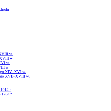
schodu
XVIII w.
XVIII w.
XVI w.
III w.
iego XIV–XVI w.
iego XVII–XVIII w.
 1914 r.
 1764 r.