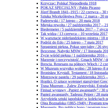
Krzycząc: Polska! Niepodległa 1918
POKAZ SPECJALNY / Pablo Picasso
Józef Brandt 1841–1915 / 22 czerwca – 30 
Sztuka Wicekrólestwa Peru / 2 marca - 20 
Paderewski / 17 lutego – 20 maja 2018
Miejska rewolta / 27 października 2017 – 2
Biedermeier / 5 października 2017 – 7 stycz
Tak widzą / 13 czerwca – 10 września 2017
W warsztacie niderlandzkiego mistrza / 18 
Podróż do Edo / 25 lutego – 7 maja 2017
Spragnieni piękna. Pokaz specjalny / 26 sty
Bezcenne. Nabytki MNW / 17 listopada 201
Życie wśród piękna / 1 października 2016 –
Marzenie i rzeczywistość. Gmach MNW / do
Brescia. Renesans na północy Włoch / 2 cz
W Muzeum wszystko wolno / 28 lutego–8 
Bronisław Krystall. Testament / 18 listopa
Mistrzowie pastelu / 29 października 2015 –
Hoplici. O sztuce wojennej starożytnej Grec
Trasa Muzeum – Zalew Zegrzyński. Estrada
Finisaż wystawy „Papież awangardy” / 30 s
Papież awangardy. Tadeusz Peiper / 28 maja
Arcydzieła sztuki japońskiej w kolekcjach p
Olga Boznańska (1865-1940) / Program to
Masoneria. Pro publico bono / program tow