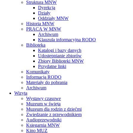
Struktura MNW
Dyrekcja
Działy
Oddziały MNW
Historia MNW
PRACA W MNW
Archiwum
Klauzula informacyjna RODO
Biblioteka
Katalogi i bazy danych
Udostępnianie zbiorów
Zbiory Biblioteki MNW
Przydatne linki
Komunikaty
Informacja RODO
Materiały do pobrania
Archiwum
Wizyta
Wystawy czasowe
Muzeum w święta
Muzeum dla rodzin z dziećmi
Zwiedzanie z przewodnikiem
Audioprzewodniki
Księgarnia MNW
Kino MUZ