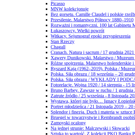
Picasso
MNW kolekcjonuje
Bez gorsetu. Camille Claudel i polskie rzeź
Przesilenie. Malarstwo Północy 1880–1910
Rozważni i romantyczni. 100 lat Gabinetu
Łukaszowcy. Wielki powrót
Witkacy. Sejsmograf epoki przyspieszenia
Stan Rzeczy
Chagall
Cranach. Natura i sacrum / 17 grudnia 2021
Xawery Dunikowski. Malarstwo / Muzeum 
Różne spojrzenia. Malarstwo holenderskie i
Ryszard Kaja (1962–2019). Polska / Muze
Polska. Siła obrazu / 18 września – 20 grud
Polska. Siła obrazu / WYKŁADY I POD
Fotorelacje. Wojna 1920 / 14 sierpnia - 15 l
Bruno Barbey. Zawsze w ruchu / 1 grudnia
Zatrute źródło / 25 września - 8 listopada 2
Wystawa, której nie było… Ignacy Łopieńs
Portret młodzieńca / 21 listopada 2019 – 20
Splendor i finezja. Duch i materia w sztuce 
Bruegel w towarzystwie i Rembrandt osobiś
Zamoyski ocalony
Na jednej strunie: Malczewski i Słowacki
Sztuka to wartość. Z kolekcji PKO Banku P