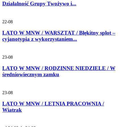
Działalność Grupy Twożywo i...
22-08
LATO W MNW / WARSZTAT / Błękitny splot –
cyjanotypia z wykorzystaniem...
23-08
LATO W MNW / RODZINNE NIEDZIELE / W
średniowiecznym zamku
23-08
LATO W MNW / LETNIA PRACOWNIA /
Wiatrak