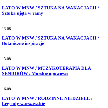
LATO W MNW / SZTUKA NA WAKACJACH /
Sztuka ujęta w ramy
13-08
LATO W MNW / SZTUKA NA WAKACJACH /
Botaniczne inspiracje
13-08
LATO W MNW / MUZYKOTERAPIA DLA
SENIORÓW / Morskie opowieści
16-08
LATO W MNW / RODZINNE NIEDZIELE /
Legendy warszawskie