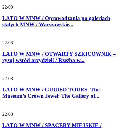
22-08
LATO W MNW / Oprowadzania po galeriach
stałych MNW / Warszawskie...
22-08
LATO W MNW / OTWARTY SZKICOWNIK –
rysuj wśród arcydzieł! / Rzeźba w...
22-08
LATO W MNW / GUIDED TOURS. The
Museum’s Crown Jewel: The Gallery of...
22-08
LATO W MNW / SPACERY MIEJSKIE /