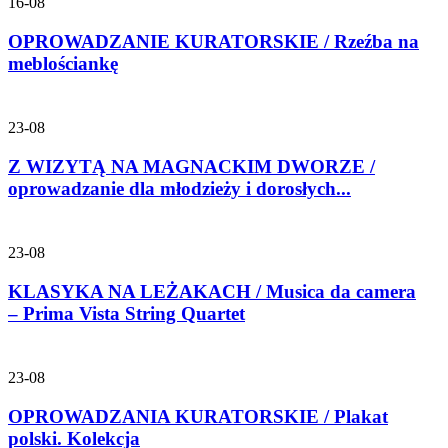
16-08
OPROWADZANIE KURATORSKIE / Rzeźba na
meblościankę
23-08
Z WIZYTĄ NA MAGNACKIM DWORZE /
oprowadzanie dla młodzieży i dorosłych...
23-08
KLASYKA NA LEŻAKACH / Musica da camera
– Prima Vista String Quartet
23-08
OPROWADZANIA KURATORSKIE / Plakat
polski. Kolekcja