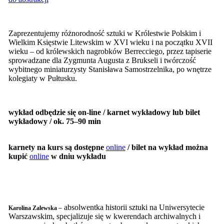
Zaprezentujemy różnorodność sztuki w Królestwie Polskim i
Wielkim Księstwie Litewskim w XVI wieku i na początku XVII
wieku – od królewskich nagrobków Berrecciego, przez tapiserie
sprowadzane dla Zygmunta Augusta z Brukseli i twórczość
wybitnego miniaturzysty Stanisława Samostrzelnika, po wnętrze
kolegiaty w Pułtusku.
wykład odbędzie się on-line / karnet wykładowy lub bilet
wykładowy / ok. 75–90 min
karnety na kurs są dostępne
online
/ bilet na wykład można
kupić
online
w dniu wykładu
absolwentka historii sztuki na Uniwersytecie
Karolina Zalewska
–
Warszawskim, specjalizuje się w kwerendach archiwalnych i