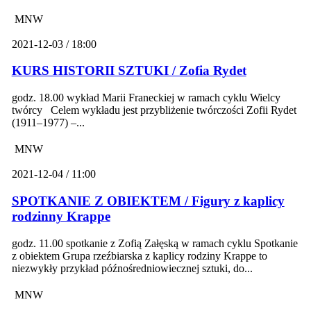
MNW
2021-12-03 / 18:00
KURS HISTORII SZTUKI / Zofia Rydet
godz. 18.00 wykład Marii Franeckiej w ramach cyklu Wielcy
twórcy Celem wykładu jest przybliżenie twórczości Zofii Rydet
(1911–1977) –...
MNW
2021-12-04 / 11:00
SPOTKANIE Z OBIEKTEM / Figury z kaplicy
rodzinny Krappe
godz. 11.00 spotkanie z Zofią Załęską w ramach cyklu Spotkanie
z obiektem Grupa rzeźbiarska z kaplicy rodziny Krappe to
niezwykły przykład późnośredniowiecznej sztuki, do...
MNW