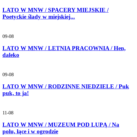
LATO W MNW / SPACERY MIEJSKIE /
Poetyckie ślady w miejskiej...
09-08
LATO W MNW / LETNIA PRACOWNIA / Hen,
daleko
09-08
LATO W MNW / RODZINNE NIEDZIELE / Puk
puk, to ja!
11-08
LATO W MNW / MUZEUM POD LUPĄ / Na
polu, łące i w ogrodzie