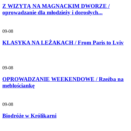
Z WIZYTĄ NA MAGNACKIM DWORZE /
oprowadzanie dla młodzieży i dorosłych...
09-08
KLASYKA NA LEŻAKACH / From Paris to Lviv
09-08
OPROWADZANIE WEEKENDOWE / Rzeźba na
meblościankę
09-08
Biodróże w Królikarni