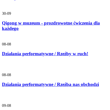
30-09
Qigong w muzeum - prozdrowotne ćwiczenia dla
każdego
08-08
Działania performatywne / Rzeźby w ruch!
08-08
Działania performatywne / Rzeźba nas obchodzi
09-08