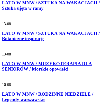
LATO W MNW / SZTUKA NA WAKACJACH /
Sztuka ujęta w ramy
13-08
LATO W MNW / SZTUKA NA WAKACJACH /
Botaniczne inspiracje
13-08
LATO W MNW / MUZYKOTERAPIA DLA
SENIORÓW / Morskie opowieści
16-08
LATO W MNW / RODZINNE NIEDZIELE /
Legendy warszawskie