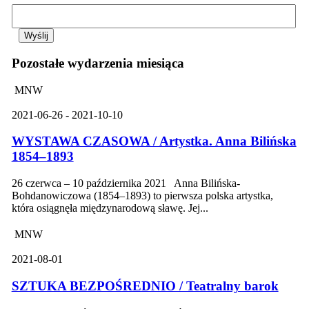
Pozostałe wydarzenia miesiąca
MNW
2021-06-26 - 2021-10-10
WYSTAWA CZASOWA / Artystka. Anna Bilińska
1854–1893
26 czerwca – 10 października 2021 Anna Bilińska-
Bohdanowiczowa (1854–1893) to pierwsza polska artystka,
która osiągnęła międzynarodową sławę. Jej...
MNW
2021-08-01
SZTUKA BEZPOŚREDNIO / Teatralny barok