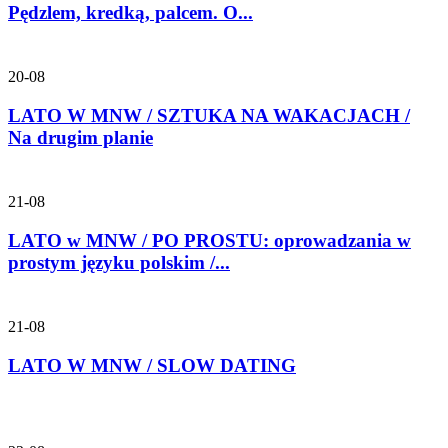
Pędzlem, kredką, palcem. O...
20-08
LATO W MNW / SZTUKA NA WAKACJACH /
Na drugim planie
21-08
LATO w MNW / PO PROSTU: oprowadzania w
prostym języku polskim /...
21-08
LATO W MNW / SLOW DATING