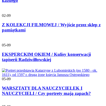
każdego
02-09
Z KOLEKCJI FILMOWEJ / Wyjście przez sklep z
pamiątkami
05-09
EKSPERCKIM OKIEM / Kulisy konserwacji
tapiserii Radziwiłłowskiej
05-09
WARSZTATY DLA NAUCZYCIELEK I
NAUCZYCIELI / Czy portrety mają zapach?