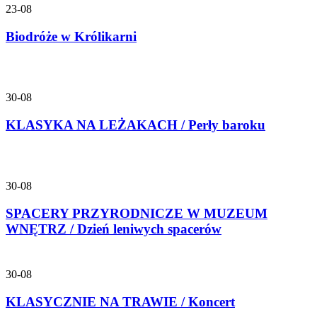
23-08
Biodróże w Królikarni
30-08
KLASYKA NA LEŻAKACH / Perły baroku
30-08
SPACERY PRZYRODNICZE W MUZEUM
WNĘTRZ / Dzień leniwych spacerów
30-08
KLASYCZNIE NA TRAWIE / Koncert