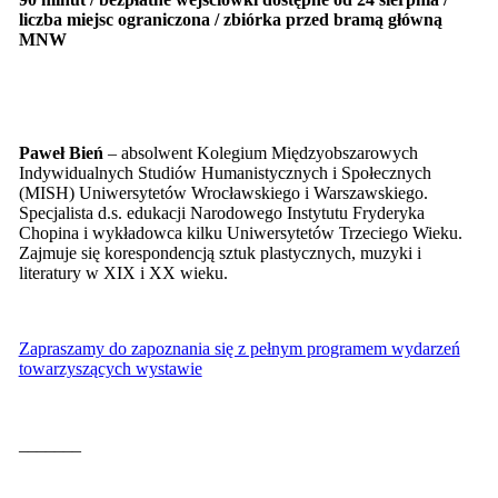
liczba miejsc ograniczona / zbiórka przed bramą główną
MNW
Paweł Bień
– absolwent Kolegium Międzyobszarowych
Indywidualnych Studiów Humanistycznych i Społecznych
(MISH) Uniwersytetów Wrocławskiego i Warszawskiego.
Specjalista d.s. edukacji Narodowego Instytutu Fryderyka
Chopina i wykładowca kilku Uniwersytetów Trzeciego Wieku.
Zajmuje się korespondencją sztuk plastycznych, muzyki i
literatury w XIX i XX wieku.
Zapraszamy do zapoznania się z pełnym programem wydarzeń
towarzyszących wystawie
_______