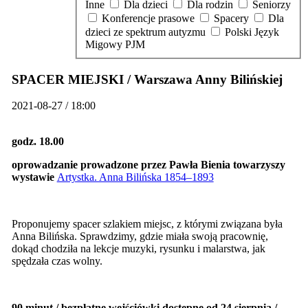
Inne
Dla dzieci
Dla rodzin
Seniorzy
Konferencje prasowe
Spacery
Dla
dzieci ze spektrum autyzmu
Polski Język
Migowy PJM
SPACER MIEJSKI / Warszawa Anny Bilińskiej
2021-08-27 / 18:00
godz. 18.00
oprowadzanie prowadzone przez Pawła Bienia towarzyszy
wystawie
Artystka. Anna Bilińska 1854–1893
Proponujemy spacer szlakiem miejsc, z którymi związana była
Anna Bilińska. Sprawdzimy, gdzie miała swoją pracownię,
dokąd chodziła na lekcje muzyki, rysunku i malarstwa, jak
spędzała czas wolny.
90 minut / bezpłatne wejściówki dostępne od 24 sierpnia /