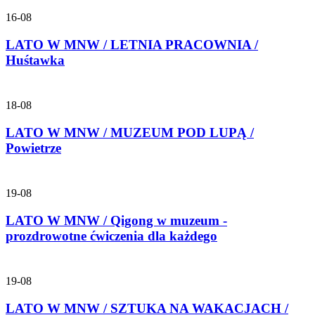
16-08
LATO W MNW / LETNIA PRACOWNIA /
Huśtawka
18-08
LATO W MNW / MUZEUM POD LUPĄ /
Powietrze
19-08
LATO W MNW / Qigong w muzeum -
prozdrowotne ćwiczenia dla każdego
19-08
LATO W MNW / SZTUKA NA WAKACJACH /