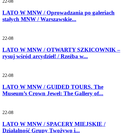
22-08
LATO W MNW / Oprowadzania po galeriach
stałych MNW / Warszawskie...
22-08
LATO W MNW / OTWARTY SZKICOWNIK –
rysuj wśród arcydzieł! / Rzeźba w...
22-08
LATO W MNW / GUIDED TOURS. The
Museum’s Crown Jewel: The Gallery of...
22-08
LATO W MNW / SPACERY MIEJSKIE /
Działalność Grupy Twożywo i...