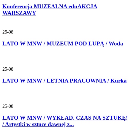
Konferencja MUZEALNA eduAKCJA
WARSZAWY
25-08
LATO W MNW / MUZEUM POD LUPĄ / Woda
25-08
LATO W MNW / LETNIA PRACOWNIA / Kurka
25-08
LATO W MNW / WYKŁAD. CZAS NA SZTUKĘ!
/ Artystki w sztuce dawnej z...