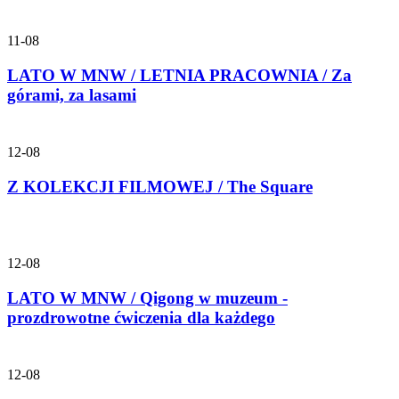
11-08
LATO W MNW / LETNIA PRACOWNIA / Za
górami, za lasami
12-08
Z KOLEKCJI FILMOWEJ / The Square
12-08
LATO W MNW / Qigong w muzeum -
prozdrowotne ćwiczenia dla każdego
12-08