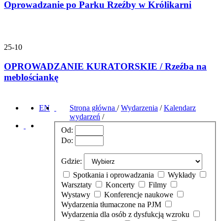
Oprowadzanie po Parku Rzeźby w Królikarni
25-10
OPROWADZANIE KURATORSKIE / Rzeźba na
meblościankę
EN
Strona główna
/
Wydarzenia
/
Kalendarz
wydarzeń
/
Od:
Do:
Gdzie:
Spotkania i oprowadzania
Wykłady
Warsztaty
Koncerty
Filmy
Wystawy
Konferencje naukowe
Wydarzenia tłumaczone na PJM
Wydarzenia dla osób z dysfukcją wzroku