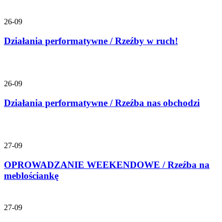
26-09
Działania performatywne / Rzeźby w ruch!
26-09
Działania performatywne / Rzeźba nas obchodzi
27-09
OPROWADZANIE WEEKENDOWE / Rzeźba na
meblościankę
27-09