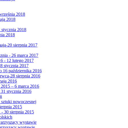
września 2018
maja 2018
1 stycznia 2018
nia 2018
maja-20 sierpnia 2017
cznia - 26 marca 2017
6 - 12 lutego 2017
 8 stycznia 2017
 16 października 2016
erwca-28 sierpnia 2016
maja 2016
da 2015 – 6 marca 2016
 31 stycznia 2016
ji
 sztuki nowoczesnej
ierpnia 2015
 - 30 sierpnia 2015
olskich
warzyszący wystawie
arzyszący wystawie