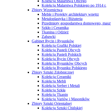
Kolekcja Malarstwa Obcego
Kolekcja Malarstwa Polskiego po 1914 r.
Zbiory Wzornictwa
Meble i Projekty architektury wnętrz
Metaloplastyka i Biżuteria
Przedmioty gospodarstwa domowego, maszy
Szkło i Ceramika
Tkanina i Odzież
Zabawki
Gabinet Rycin i Rysunków
Kolekcja Grafiki Polskiej
Kolekcja Pasteli Obcych
Kolekcja Pasteli Polskich
Kolekcja Rycin Obcych
Kolekcja Rysunków Obcych
Kolekcja Rysunku Polskiego
Zbiory Sztuki Zdobnicznej
Kolekcja Ceramiki
Kolekcja Mebli
Kolekcja Sreber i Metali
Kolekcja Szkła
Kolekcja Tkanin
Kolekcja Variów i Masoników
Zbiory Sztuki Orientalnej
Kolekcja Sztuki Chińskiej