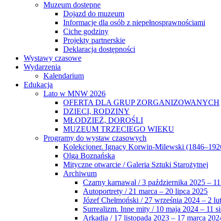
Muzeum dostępne
Dojazd do muzeum
Informacje dla osób z niepełnosprawnościami
Ciche godziny
Projekty partnerskie
Deklaracja dostępności
Wystawy czasowe
Wydarzenia
Kalendarium
Edukacja
Lato w MNW 2026
OFERTA DLA GRUP ZORGANIZOWANYCH
DZIECI, RODZINY
MŁODZIEŻ, DOROŚLI
MUZEUM TRZECIEGO WIEKU
Programy do wystaw czasowych
Kolekcjoner. Ignacy Korwin-Milewski (1846–192
Olga Boznańska
Mityczne otwarcie / Galeria Sztuki Starożytnej
Archiwum
Czarny karnawał / 3 października 2025 – 11
Autoportrety / 21 marca – 20 lipca 2025
Józef Chełmoński / 27 września 2024 – 2 lu
Surrealizm. Inne mity / 10 maja 2024 – 11 s
Arkadia / 17 listopada 2023 – 17 marca 202