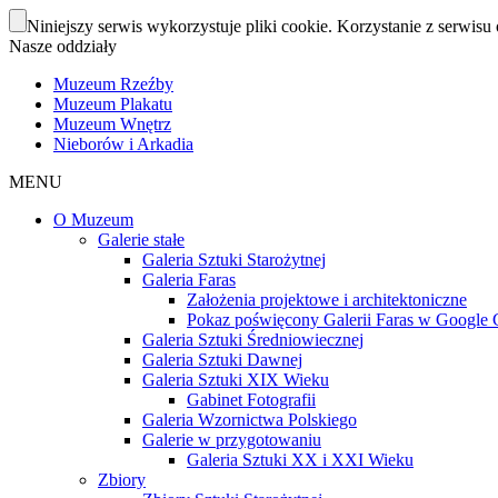
Niniejszy serwis wykorzystuje pliki cookie. Korzystanie z serwisu 
Nasze oddziały
Muzeum Rzeźby
Muzeum Plakatu
Muzeum Wnętrz
Nieborów i Arkadia
MENU
O Muzeum
Galerie stałe
Galeria Sztuki Starożytnej
Galeria Faras
Założenia projektowe i architektoniczne
Pokaz poświęcony Galerii Faras w Google Cu
Galeria Sztuki Średniowiecznej
Galeria Sztuki Dawnej
Galeria Sztuki XIX Wieku
Gabinet Fotografii
Galeria Wzornictwa Polskiego
Galerie w przygotowaniu
Galeria Sztuki XX i XXI Wieku
Zbiory