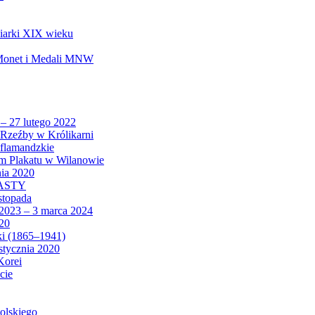
biarki XIX wieku
 Monet i Medali MNW
 – 27 lutego 2022
Rzeźby w Królikarni
 flamandzkie
um Plakatu w Wilanowie
nia 2020
CASTY
istopada
 2023 – 3 marca 2024
020
ki (1865–1941)
 stycznia 2020
Korei
cie
olskiego