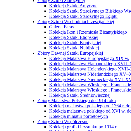
Zbiory Sztuki Starożytnej
Kolekcja Sztuki Antycznej
Kolekcja Sztuki Starożytnego Bliskiego W
Kolekcja Sztuki Starożytnego Egiptu
Zbiory Sztuki Wschodniochrześcijańskiej
Galeria Faras
Kolekcja Ikon i Rzemiosła Bizantyjskiego
Kolekcja Sztuki Etiopskiej
Kolekcja Sztuki Koptyjskiej
Kolekcja Sztuki Nubijskiej
Zbiory Dawnej Sztuki Europejskiej
Kolekcja Malarstwa Europejskiego XIX w.
Kolekcja Malarstwa Flamandzkiego XVII–
Kolekcja Malarstwa Holenderskiego XVII–
Kolekcja Malarstwa Niderlandzkiego XV–
Kolekcja Malarstwa Niemieckiego XVI–XV
Kolekcja Malarstwa Włoskiego i Francusk
Kolekcja Malarstwa Włoskiego i Francusk
Kolekcja Sztuki Średniowiecznej
Zbiory Malarstwa Polskiego do 1914 roku
Kolekcja malarstwa polskiego od 1764 r. do
Kolekcja malarstwa polskiego od XVI w. do
Kolekcja miniatur portretowych
Zbiory Sztuki Współczesnej
Kolekcja grafiki i rysunku po 1914 r.