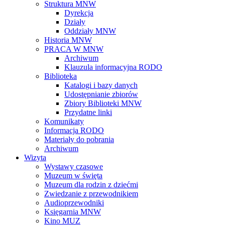
Struktura MNW
Dyrekcja
Działy
Oddziały MNW
Historia MNW
PRACA W MNW
Archiwum
Klauzula informacyjna RODO
Biblioteka
Katalogi i bazy danych
Udostępnianie zbiorów
Zbiory Biblioteki MNW
Przydatne linki
Komunikaty
Informacja RODO
Materiały do pobrania
Archiwum
Wizyta
Wystawy czasowe
Muzeum w święta
Muzeum dla rodzin z dziećmi
Zwiedzanie z przewodnikiem
Audioprzewodniki
Księgarnia MNW
Kino MUZ