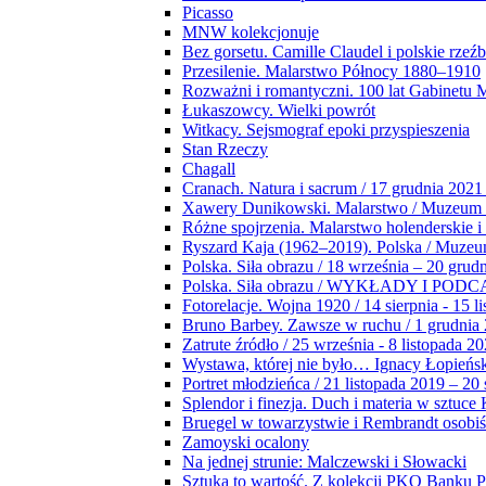
Picasso
MNW kolekcjonuje
Bez gorsetu. Camille Claudel i polskie rzeź
Przesilenie. Malarstwo Północy 1880–1910
Rozważni i romantyczni. 100 lat Gabinetu
Łukaszowcy. Wielki powrót
Witkacy. Sejsmograf epoki przyspieszenia
Stan Rzeczy
Chagall
Cranach. Natura i sacrum / 17 grudnia 2021
Xawery Dunikowski. Malarstwo / Muzeum 
Różne spojrzenia. Malarstwo holenderskie i
Ryszard Kaja (1962–2019). Polska / Muze
Polska. Siła obrazu / 18 września – 20 grud
Polska. Siła obrazu / WYKŁADY I POD
Fotorelacje. Wojna 1920 / 14 sierpnia - 15 l
Bruno Barbey. Zawsze w ruchu / 1 grudnia
Zatrute źródło / 25 września - 8 listopada 2
Wystawa, której nie było… Ignacy Łopieńs
Portret młodzieńca / 21 listopada 2019 – 20
Splendor i finezja. Duch i materia w sztuce 
Bruegel w towarzystwie i Rembrandt osobiś
Zamoyski ocalony
Na jednej strunie: Malczewski i Słowacki
Sztuka to wartość. Z kolekcji PKO Banku P