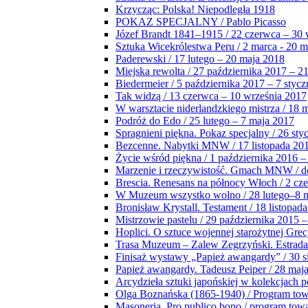
Krzycząc: Polska! Niepodległa 1918
POKAZ SPECJALNY / Pablo Picasso
Józef Brandt 1841–1915 / 22 czerwca – 30 
Sztuka Wicekrólestwa Peru / 2 marca - 20 
Paderewski / 17 lutego – 20 maja 2018
Miejska rewolta / 27 października 2017 – 2
Biedermeier / 5 października 2017 – 7 stycz
Tak widzą / 13 czerwca – 10 września 2017
W warsztacie niderlandzkiego mistrza / 18 
Podróż do Edo / 25 lutego – 7 maja 2017
Spragnieni piękna. Pokaz specjalny / 26 sty
Bezcenne. Nabytki MNW / 17 listopada 201
Życie wśród piękna / 1 października 2016 –
Marzenie i rzeczywistość. Gmach MNW / do
Brescia. Renesans na północy Włoch / 2 cz
W Muzeum wszystko wolno / 28 lutego–8 
Bronisław Krystall. Testament / 18 listopa
Mistrzowie pastelu / 29 października 2015 –
Hoplici. O sztuce wojennej starożytnej Grec
Trasa Muzeum – Zalew Zegrzyński. Estrada
Finisaż wystawy „Papież awangardy” / 30 s
Papież awangardy. Tadeusz Peiper / 28 maja
Arcydzieła sztuki japońskiej w kolekcjach p
Olga Boznańska (1865-1940) / Program to
Masoneria. Pro publico bono / program tow