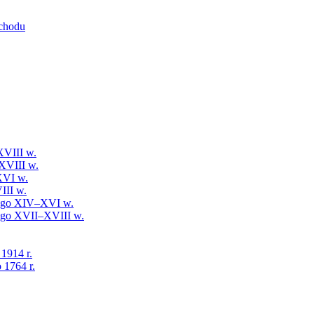
schodu
XVIII w.
XVIII w.
XVI w.
III w.
iego XIV–XVI w.
iego XVII–XVIII w.
 1914 r.
 1764 r.