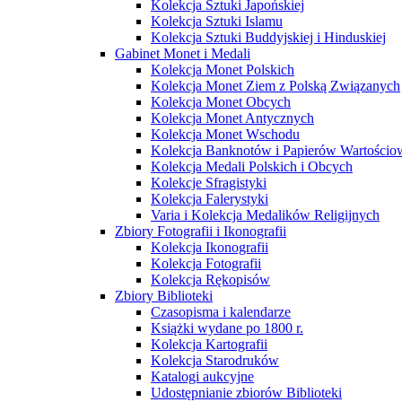
Kolekcja Sztuki Japońskiej
Kolekcja Sztuki Islamu
Kolekcja Sztuki Buddyjskiej i Hinduskiej
Gabinet Monet i Medali
Kolekcja Monet Polskich
Kolekcja Monet Ziem z Polską Związanych
Kolekcja Monet Obcych
Kolekcja Monet Antycznych
Kolekcja Monet Wschodu
Kolekcja Banknotów i Papierów Wartości
Kolekcja Medali Polskich i Obcych
Kolekcje Sfragistyki
Kolekcja Falerystyki
Varia i Kolekcja Medalików Religijnych
Zbiory Fotografii i Ikonografii
Kolekcja Ikonografii
Kolekcja Fotografii
Kolekcja Rękopisów
Zbiory Biblioteki
Czasopisma i kalendarze
Książki wydane po 1800 r.
Kolekcja Kartografii
Kolekcja Starodruków
Katalogi aukcyjne
Udostępnianie zbiorów Biblioteki