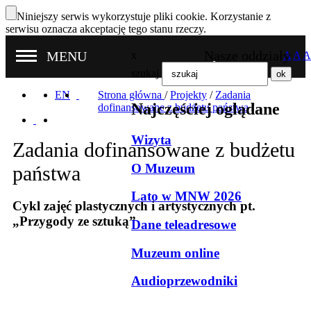
Niniejszy serwis wykorzystuje pliki cookie. Korzystanie z
serwisu oznacza akceptację tego stanu rzeczy.
Nasze oddziały
MENU
x
A
A
A
szukaj
EN
Strona główna
/
Projekty
/
Zadania
Najczęściej oglądane
dofinansowane z budżetu państwa
/
Wizyta
Zadania dofinansowane z budżetu
O Muzeum
państwa
Lato w MNW 2026
Cykl zajęć plastycznych i artystycznych pt.
„Przygody ze sztuką”
Dane teleadresowe
Muzeum online
Audioprzewodniki