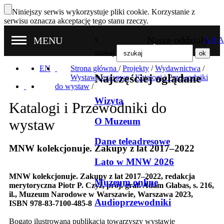
Niniejszy serwis wykorzystuje pliki cookie. Korzystanie z
serwisu oznacza akceptację tego stanu rzeczy.
Nasze oddziały
MENU
x
A
A
A
szukaj
EN
Strona główna
/
Projekty
/
Wydawnictwa
/
Najczęściej oglądane
Wystawy czasowe
/
Katalogi i Przewodniki
do wystaw
/
Wizyta
Katalogi i Przewodniki do
O Muzeum
wystaw
Dane teleadresowe
MNW kolekcjonuje. Zakupy z lat 2017–2022
Lato w MNW 2026
MNW kolekcjonuje. Zakupy z lat 2017–2022,
redakcja
Muzeum online
merytoryczna Piotr P. Czyż, proj. graf. Adam Glabas, s. 216,
il., Muzeum Narodowe w Warszawie, Warszawa 2023,
Audioprzewodniki
ISBN
978-83-7100-485-8
Bogato ilustrowana publikacja towarzyszy wystawie