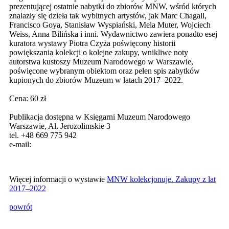
prezentującej ostatnie nabytki do zbiorów MNW, wśród których
znalazły się dzieła tak wybitnych artystów, jak Marc Chagall,
Francisco Goya, Stanisław Wyspiański, Mela Muter, Wojciech
Weiss, Anna Bilińska i inni. Wydawnictwo zawiera ponadto esej
kuratora wystawy Piotra Czyża poświęcony historii
powiększania kolekcji o kolejne zakupy, wnikliwe noty
autorstwa kustoszy Muzeum Narodowego w Warszawie,
poświęcone wybranym obiektom oraz pełen spis zabytków
kupionych do zbiorów Muzeum w latach 2017–2022.
Cena: 60 zł
Publikacja dostępna w Księgarni Muzeum Narodowego
Warszawie, Al. Jerozolimskie 3
tel. +48 669 775 942
e-mail:
Więcej informacji o wystawie
MNW kolekcjonuje. Zakupy z lat
2017–2022
powrót