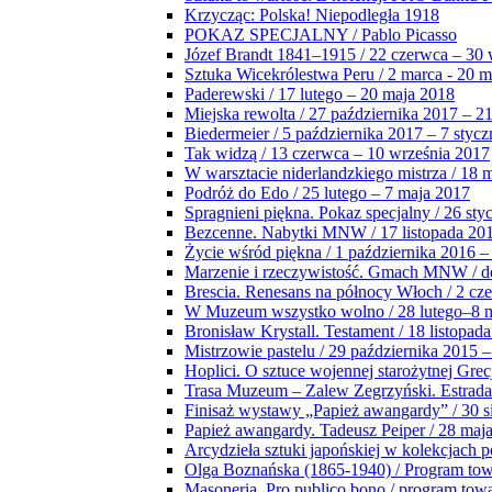
Krzycząc: Polska! Niepodległa 1918
POKAZ SPECJALNY / Pablo Picasso
Józef Brandt 1841–1915 / 22 czerwca – 30 
Sztuka Wicekrólestwa Peru / 2 marca - 20 
Paderewski / 17 lutego – 20 maja 2018
Miejska rewolta / 27 października 2017 – 2
Biedermeier / 5 października 2017 – 7 stycz
Tak widzą / 13 czerwca – 10 września 2017
W warsztacie niderlandzkiego mistrza / 18 
Podróż do Edo / 25 lutego – 7 maja 2017
Spragnieni piękna. Pokaz specjalny / 26 sty
Bezcenne. Nabytki MNW / 17 listopada 201
Życie wśród piękna / 1 października 2016 –
Marzenie i rzeczywistość. Gmach MNW / do
Brescia. Renesans na północy Włoch / 2 cz
W Muzeum wszystko wolno / 28 lutego–8 
Bronisław Krystall. Testament / 18 listopa
Mistrzowie pastelu / 29 października 2015 –
Hoplici. O sztuce wojennej starożytnej Grec
Trasa Muzeum – Zalew Zegrzyński. Estrada
Finisaż wystawy „Papież awangardy” / 30 s
Papież awangardy. Tadeusz Peiper / 28 maja
Arcydzieła sztuki japońskiej w kolekcjach p
Olga Boznańska (1865-1940) / Program to
Masoneria. Pro publico bono / program tow