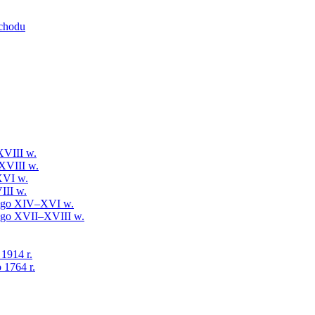
schodu
XVIII w.
XVIII w.
XVI w.
III w.
iego XIV–XVI w.
iego XVII–XVIII w.
 1914 r.
 1764 r.