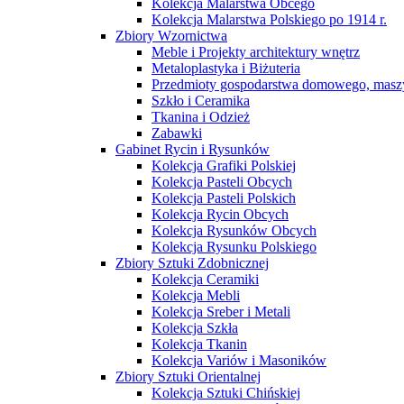
Kolekcja Malarstwa Obcego
Kolekcja Malarstwa Polskiego po 1914 r.
Zbiory Wzornictwa
Meble i Projekty architektury wnętrz
Metaloplastyka i Biżuteria
Przedmioty gospodarstwa domowego, maszy
Szkło i Ceramika
Tkanina i Odzież
Zabawki
Gabinet Rycin i Rysunków
Kolekcja Grafiki Polskiej
Kolekcja Pasteli Obcych
Kolekcja Pasteli Polskich
Kolekcja Rycin Obcych
Kolekcja Rysunków Obcych
Kolekcja Rysunku Polskiego
Zbiory Sztuki Zdobnicznej
Kolekcja Ceramiki
Kolekcja Mebli
Kolekcja Sreber i Metali
Kolekcja Szkła
Kolekcja Tkanin
Kolekcja Variów i Masoników
Zbiory Sztuki Orientalnej
Kolekcja Sztuki Chińskiej