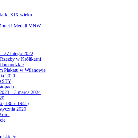
biarki XIX wieku
 Monet i Medali MNW
 – 27 lutego 2022
Rzeźby w Królikarni
 flamandzkie
um Plakatu w Wilanowie
nia 2020
CASTY
istopada
 2023 – 3 marca 2024
020
ki (1865–1941)
 stycznia 2020
Korei
cie
olskiego