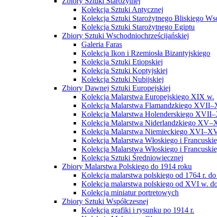
Zbiory Sztuki Starożytnej
Kolekcja Sztuki Antycznej
Kolekcja Sztuki Starożytnego Bliskiego W
Kolekcja Sztuki Starożytnego Egiptu
Zbiory Sztuki Wschodniochrześcijańskiej
Galeria Faras
Kolekcja Ikon i Rzemiosła Bizantyjskiego
Kolekcja Sztuki Etiopskiej
Kolekcja Sztuki Koptyjskiej
Kolekcja Sztuki Nubijskiej
Zbiory Dawnej Sztuki Europejskiej
Kolekcja Malarstwa Europejskiego XIX w.
Kolekcja Malarstwa Flamandzkiego XVII–
Kolekcja Malarstwa Holenderskiego XVII–
Kolekcja Malarstwa Niderlandzkiego XV–
Kolekcja Malarstwa Niemieckiego XVI–XV
Kolekcja Malarstwa Włoskiego i Francusk
Kolekcja Malarstwa Włoskiego i Francusk
Kolekcja Sztuki Średniowiecznej
Zbiory Malarstwa Polskiego do 1914 roku
Kolekcja malarstwa polskiego od 1764 r. do
Kolekcja malarstwa polskiego od XVI w. do
Kolekcja miniatur portretowych
Zbiory Sztuki Współczesnej
Kolekcja grafiki i rysunku po 1914 r.