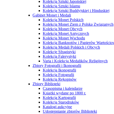
Kolekcja Sztuki Japońskiej
Kolekcja Sztuki Islamu
Kolekcja Sztuki Buddyjskiej i Hinduskiej
Gabinet Monet i Medali
Kolekcja Monet Polskich
Kolekcja Monet Ziem z Polską Związanych
Kolekcja Monet Obcych
Kolekcja Monet Antycznych
Kolekcja Monet Wschodu
Kolekcja Banknotów i Papierów Wartości
Kolekcja Medali Polskich i Obcych
Kolekcje Sfragistyki
Kolekcja Falerystyki
Varia i Kolekcja Medalików Religijnych
Zbiory Fotografii i Ikonografii
Kolekcja Ikonografii
Kolekcja Fotografii
Kolekcja Rękopisów
Zbiory Biblioteki
Czasopisma i kalendarze
Książki wydane po 1800 r.
Kolekcja Kartografii
Kolekcja Starodruków
Katalogi aukcyjne
Udostępnianie zbiorów Biblioteki