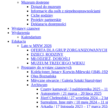
Muzeum dostępne
Dojazd do muzeum
Informacje dla osób z niepełnosprawnościami
Ciche godziny
Projekty partnerskie
Deklaracja dostępności
Wystawy czasowe
Wydarzenia
Kalendarium
Edukacja
Lato w MNW 2026
OFERTA DLA GRUP ZORGANIZOWANYCH
DZIECI, RODZINY
MŁODZIEŻ, DOROŚLI
MUZEUM TRZECIEGO WIEKU
Programy do wystaw czasowych
Kolekcjoner. Ignacy Korwin-Milewski (1846–192
Olga Boznańska
Mityczne otwarcie / Galeria Sztuki Starożytnej
Archiwum
Czarny karnawał / 3 października 2025 – 11
Autoportrety / 21 marca – 20 lipca 2025
Józef Chełmoński / 27 września 2024 – 2 lu
Surrealizm. Inne mity / 10 maja 2024 – 11 s
Arkadia / 17 listopada 2023 – 17 marca 202