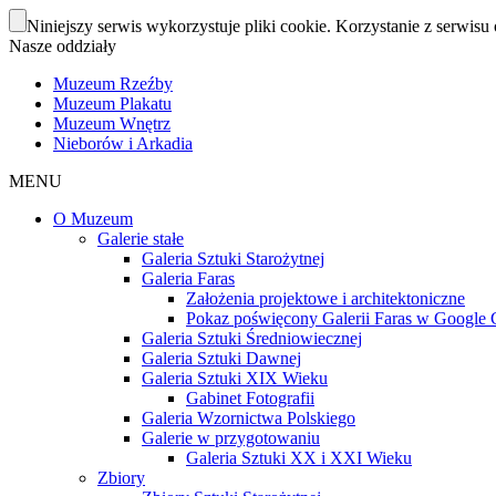
Niniejszy serwis wykorzystuje pliki cookie. Korzystanie z serwisu 
Nasze oddziały
Muzeum Rzeźby
Muzeum Plakatu
Muzeum Wnętrz
Nieborów i Arkadia
MENU
O Muzeum
Galerie stałe
Galeria Sztuki Starożytnej
Galeria Faras
Założenia projektowe i architektoniczne
Pokaz poświęcony Galerii Faras w Google Cu
Galeria Sztuki Średniowiecznej
Galeria Sztuki Dawnej
Galeria Sztuki XIX Wieku
Gabinet Fotografii
Galeria Wzornictwa Polskiego
Galerie w przygotowaniu
Galeria Sztuki XX i XXI Wieku
Zbiory