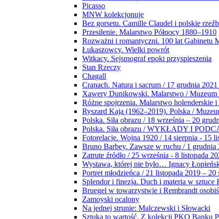
Picasso
MNW kolekcjonuje
Bez gorsetu. Camille Claudel i polskie rzeź
Przesilenie. Malarstwo Północy 1880–1910
Rozważni i romantyczni. 100 lat Gabinetu
Łukaszowcy. Wielki powrót
Witkacy. Sejsmograf epoki przyspieszenia
Stan Rzeczy
Chagall
Cranach. Natura i sacrum / 17 grudnia 2021
Xawery Dunikowski. Malarstwo / Muzeum 
Różne spojrzenia. Malarstwo holenderskie i
Ryszard Kaja (1962–2019). Polska / Muze
Polska. Siła obrazu / 18 września – 20 grud
Polska. Siła obrazu / WYKŁADY I POD
Fotorelacje. Wojna 1920 / 14 sierpnia - 15 l
Bruno Barbey. Zawsze w ruchu / 1 grudnia
Zatrute źródło / 25 września - 8 listopada 2
Wystawa, której nie było… Ignacy Łopieńs
Portret młodzieńca / 21 listopada 2019 – 20
Splendor i finezja. Duch i materia w sztuce 
Bruegel w towarzystwie i Rembrandt osobiś
Zamoyski ocalony
Na jednej strunie: Malczewski i Słowacki
Sztuka to wartość. Z kolekcji PKO Banku P