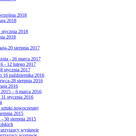
września 2018
maja 2018
1 stycznia 2018
nia 2018
maja-20 sierpnia 2017
cznia - 26 marca 2017
6 - 12 lutego 2017
 8 stycznia 2017
 16 października 2016
erwca-28 sierpnia 2016
maja 2016
da 2015 – 6 marca 2016
 31 stycznia 2016
ji
 sztuki nowoczesnej
ierpnia 2015
 - 30 sierpnia 2015
olskich
warzyszący wystawie
arzyszący wystawie