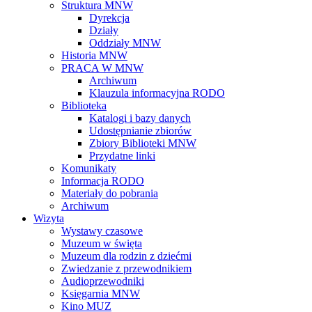
Struktura MNW
Dyrekcja
Działy
Oddziały MNW
Historia MNW
PRACA W MNW
Archiwum
Klauzula informacyjna RODO
Biblioteka
Katalogi i bazy danych
Udostępnianie zbiorów
Zbiory Biblioteki MNW
Przydatne linki
Komunikaty
Informacja RODO
Materiały do pobrania
Archiwum
Wizyta
Wystawy czasowe
Muzeum w święta
Muzeum dla rodzin z dziećmi
Zwiedzanie z przewodnikiem
Audioprzewodniki
Księgarnia MNW
Kino MUZ