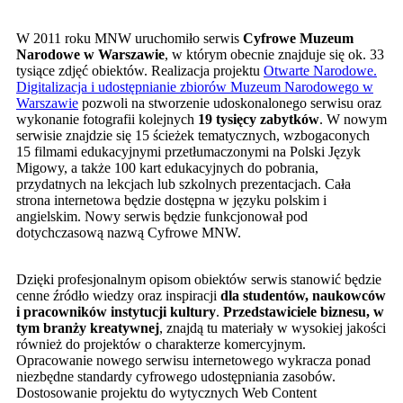
W 2011 roku MNW uruchomiło serwis
Cyfrowe Muzeum
Narodowe w Warszawie
, w którym obecnie znajduje się ok. 33
tysiące zdjęć obiektów. Realizacja projektu
Otwarte Narodowe.
Digitalizacja i udostępnianie zbiorów Muzeum Narodowego w
Warszawie
pozwoli na stworzenie udoskonalonego serwisu oraz
wykonanie fotografii kolejnych
19 tysięcy zabytków
. W nowym
serwisie znajdzie się 15 ścieżek tematycznych, wzbogaconych
15 filmami edukacyjnymi przetłumaczonymi na Polski Język
Migowy, a także 100 kart edukacyjnych do pobrania,
przydatnych na lekcjach lub szkolnych prezentacjach. Cała
strona internetowa będzie dostępna w języku polskim i
angielskim. Nowy serwis będzie funkcjonował pod
dotychczasową nazwą Cyfrowe MNW.
Dzięki profesjonalnym opisom obiektów serwis stanowić będzie
cenne źródło wiedzy oraz inspiracji
dla studentów, naukowców
i pracowników instytucji kultury
.
Przedstawiciele biznesu, w
tym branży kreatywnej
, znajdą tu materiały w wysokiej jakości
również do projektów o charakterze komercyjnym.
Opracowanie nowego serwisu internetowego wykracza ponad
niezbędne standardy cyfrowego udostępniania zasobów.
Dostosowanie projektu do wytycznych Web Content