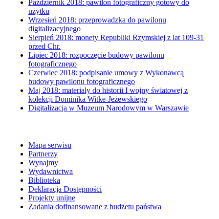
Październik 2018: pawilon fotograficzny gotowy do
użytku
Wrzesień 2018: przeprowadzka do pawilonu
digitalizacyjnego
Sierpień 2018: monety Republiki Rzymskiej z lat 109-31
przed Chr.
Lipiec 2018: rozpoczęcie budowy pawilonu
fotograficznego
Czerwiec 2018: podpisanie umowy z Wykonawcą
budowy pawilonu fotograficznego
Maj 2018: materiały do historii I wojny światowej z
kolekcji Dominika Witke-Jeżewskiego
Digitalizacja w Muzeum Narodowym w Warszawie
Mapa serwisu
Partnerzy
Wynajmy
Wydawnictwa
Biblioteka
Deklaracja Dostępności
Projekty unijne
Zadania dofinansowane z budżetu państwa