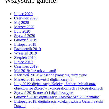
Wszystkie galerie:
Lipiec 2020
Czerwiec 2020
Maj 2020
Marzec 2020
Luty 2020
Styczeń 2020
Grudzień 2019
Listopad 2019
Październik 2019
Wrzesień 2019
Sierpień 2019
Lipiec 2019
Czerwiec 2019
Maj 2019: Już rok za nami!
Kwiecień 2019: wiosenne plany digitalizacyjne
Marzec 2019: nowości digitalizacyjne
Luty 2019: digitalizacja Kolekcji Sreber i Metali oraz
obiektów ze Zbiorów Ikonograficznych i Fotograficznych
Styczeń 2019: nowości digitalizacyjne
Grudzień 2018: digitalizacja Zbiorów Sztuki Orientalnej
Listopad 2018: digitalizacja kolekcji szkła z Galerii Sztuki
Dawnej