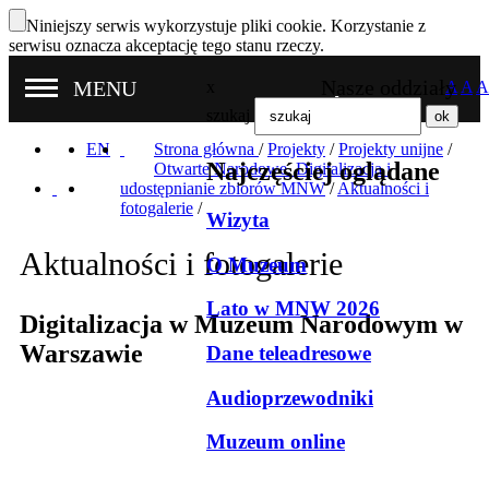
Niniejszy serwis wykorzystuje pliki cookie. Korzystanie z
serwisu oznacza akceptację tego stanu rzeczy.
Nasze oddziały
MENU
x
A
A
A
szukaj
EN
Strona główna
/
Projekty
/
Projekty unijne
/
Najczęściej oglądane
Otwarte Narodowe. Digitalizacja i
udostępnianie zbiorów MNW
/
Aktualności i
fotogalerie
/
Wizyta
Aktualności i fotogalerie
O Muzeum
Lato w MNW 2026
Digitalizacja w Muzeum Narodowym w
Warszawie
Dane teleadresowe
Audioprzewodniki
Muzeum online