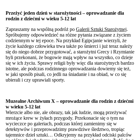
Przeżyć jeden dzień w starożytności – oprowadzanie dla
rodzin z dziećmi w wieku 5-12 lat
Zapraszamy na wspólną podróż po
Galerii Sztuki Starożytnej
.
Spróbujemy odpowiedzieć na różne pytania związane z życiem
codziennym w tej epoce. Na przykład Egipcjanie wierzyli, że
życie każdego człowieka trwa także po śmierci i już teraz należy
się do niego dobrze przygotować, a starożytni Grecy i Rzymianie
byli przekonani, że bogowie mają wpływ na wszystko, co dzieje
się w ich życiu. Sprawy religii były więc dla starożytnych bardzo
istotne, ale podczas rodzinnego oprowadzania dowiemy się też,
w jaki sposób pisali, co jedli na śniadanie i na obiad, w co się
ubierali i czy uprawiali sporty.
Muzealne Archiwum X – oprowadzanie dla rodzin z dziećmi
w wieku 5-12 lat
Wierzcie albo nie, ale obrazy, tak jak ludzie, mogą przeżywać
mrożące krew w żyłach przygody. Przekonacie się o tym na
wycieczce po galeriach, podczas której zamienimy się w
detektywów i przeprowadzimy prawdziwe śledztwo, tropiąc
tajemnice dzieł sztuki… Odkryjemy na przykład odciski palców