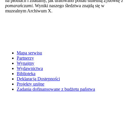
na płótnach i zbadamy, jak uratowano ponad stuletnią
Żydówkę z
pomarańczami
. Wyniki naszego śledztwa znajdą się w
muzealnym Archiwum X.
Mapa serwisu
Partnerzy
Wynajmy
Wydawnictwa
Biblioteka
Deklaracja Dostępności
Projekty unijne
Zadania dofinansowane z budżetu państwa