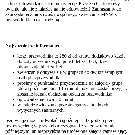
i chcesz dowiedzieć się o nim więcej? Przyszło Ci do głowy
pytanie, ale nie znalazłeś na nie odpowiedzi? Zapraszamy do
skorzystania z możliwości wspólnego zwiedzania MNW z
przewodnikiem całą rodziną.
Najważniejsze informacje:
koszt przewodnika to 280 zł od grupy, dodatkowo każdy
dorosły uczestnik wykupuje bilet za 10 zł, dzieci
obowiązuje bilet za 1 zł;
zwiedzanie odbywa się w grupach do dwudziestupięciu
osób plus przewodnik;
prosimy o punktualne przychodzenie na zajęcia - grupa,
która spóźni się ponad 15 minut może nie zostać przyjęta,
zostanie jednak obciążona opłatą za przewodnika;
oprowadzanie trwa 80 minut;
w trakcie zwiedzania przestrzegamy aktualnych
wytycznych sanitarnych;
rezerwację można odwołać najpóźniej na 48 godzin przed
rozpoczęciem; w przypadku rezygnacji z zajęć w terminie
późniejszym lub nieprzyjścia na umówione zajęcia zamawiający