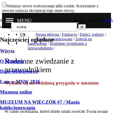
Niniejszy serwis wykorzystuje pliki cookie. Korzystanie z
serwisu oznacza akceptację tego stanu rzeczy.
Nasze oddziały
MENU
x
A
A
A
szukaj
EN
Strona główna
/
Edukacja
/
Dzieci, rodziny
/
Najczęściej oglądane
Zajęcia zorganizowane
/
Zajęcia na
zamówienie
/
Rodzinne zwiedzanie z
przewodnikiem
/
Wizyta
Rodzinne zwiedzanie z
O Muzeum
przewodnikiem
Dane teleadresowe
Lato w MNW 2026
Wybierz się na rodzinną przygodę w muzeum
Muzeum online
MUZEUM NA WIECZÓR #7 / Mania
kolekcjonowania
W czasie zwiedzania, któreś dzieło sztuki zwróciło Twoją uwagę