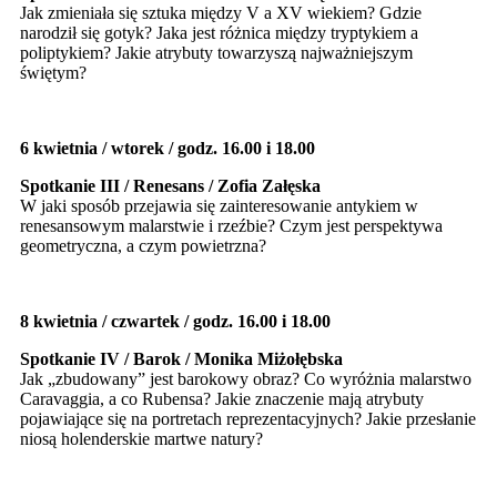
Jak zmieniała się sztuka między V a XV wiekiem? Gdzie
narodził się gotyk? Jaka jest różnica między tryptykiem a
poliptykiem? Jakie atrybuty towarzyszą najważniejszym
świętym?
6 kwietnia / wtorek / godz. 16.00 i 18.00
Spotkanie III
/ Renesans / Zofia Załęska
W jaki sposób przejawia się zainteresowanie antykiem w
renesansowym malarstwie i rzeźbie? Czym jest perspektywa
geometryczna, a czym powietrzna?
8 kwietnia / czwartek / godz. 16.00 i 18.00
Spotkanie IV
/ Barok / Monika Miżołębska
Jak „zbudowany” jest barokowy obraz? Co wyróżnia malarstwo
Caravaggia, a co Rubensa? Jakie znaczenie mają atrybuty
pojawiające się na portretach reprezentacyjnych? Jakie przesłanie
niosą holenderskie martwe natury?