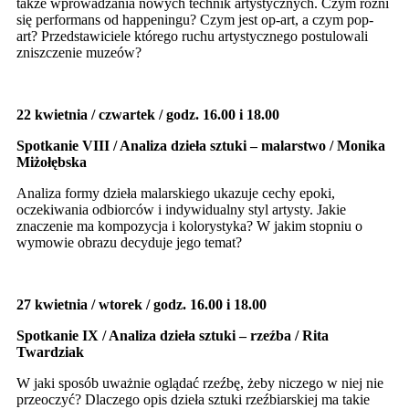
także wprowadzania nowych technik artystycznych. Czym różni
się performans od happeningu? Czym jest op-art, a czym pop-
art? Przedstawiciele którego ruchu artystycznego postulowali
zniszczenie muzeów?
22 kwietnia / czwartek / godz. 16.00 i 18.00
Spotkanie VIII
/ Analiza dzieła sztuki – malarstwo / Monika
Miżołębska
Analiza formy dzieła malarskiego ukazuje cechy epoki,
oczekiwania odbiorców i indywidualny styl artysty. Jakie
znaczenie ma kompozycja i kolorystyka? W jakim stopniu o
wymowie obrazu decyduje jego temat?
27 kwietnia / wtorek / godz. 16.00 i 18.00
Spotkanie IX / Analiza dzieła sztuki – rzeźba / Rita
Twardziak
W jaki sposób uważnie oglądać rzeźbę, żeby niczego w niej nie
przeoczyć? Dlaczego opis dzieła sztuki rzeźbiarskiej ma takie