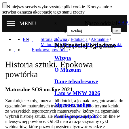
Niniejszy serwis wykorzystuje pliki cookie. Korzystanie z
serwisu oznacza akceptację tego stanu rzeczy.
Nasze oddziały
MENU
x
A
A
A
szukaj
EN
Strona główna
/
Edukacja
/
Aktualnie
/
Najczęściej oglądane
Maturalne SOS online 2021
/
Historia sztuki.
Epokowa powtórka
/
Wizyta
Historia sztuki. Epokowa
O Muzeum
powtórka
Dane teleadresowe
Maturalne SOS on-line 2021
Lato w MNW 2026
Zamknięte szkoły, muzea i biblioteki, a jednak przygotowania do
Muzeum online
egzaminów maturalnych trwają! MNW nie tylko trzyma kciuki
za wszystkich tegorocznych maturzystów, którzy na egzaminie
Audioprzewodniki
wybrali historię sztuki, ale również proponuje pomoc on-line w
intensywnej powtórce. Od 30 marca rozpoczynamy cykl
webinariów, które pozwolą usystematyzować wiedzę z