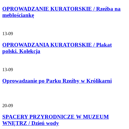
OPROWADZANIE KURATORSKIE / Rzeźba na
meblościankę
13-09
OPROWADZANIA KURATORSKIE / Plakat
polski. Kolekcja
13-09
Oprowadzanie po Parku Rzeźby w Królikarni
20-09
SPACERY PRZYRODNICZE W MUZEUM
WNĘTRZ / Dzień wody