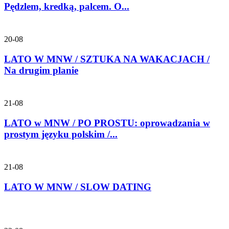
Pędzlem, kredką, palcem. O...
20-08
LATO W MNW / SZTUKA NA WAKACJACH /
Na drugim planie
21-08
LATO w MNW / PO PROSTU: oprowadzania w
prostym języku polskim /...
21-08
LATO W MNW / SLOW DATING