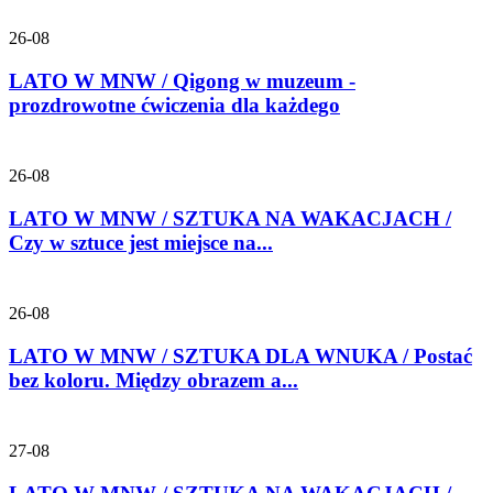
26-08
LATO W MNW / Qigong w muzeum -
prozdrowotne ćwiczenia dla każdego
26-08
LATO W MNW / SZTUKA NA WAKACJACH /
Czy w sztuce jest miejsce na...
26-08
LATO W MNW / SZTUKA DLA WNUKA / Postać
bez koloru. Między obrazem a...
27-08