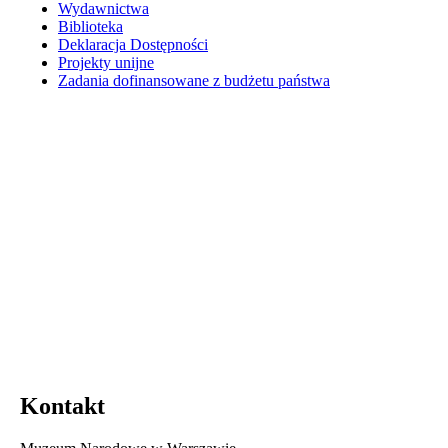
Wydawnictwa
Biblioteka
Deklaracja Dostępności
Projekty unijne
Zadania dofinansowane z budżetu państwa
Kontakt