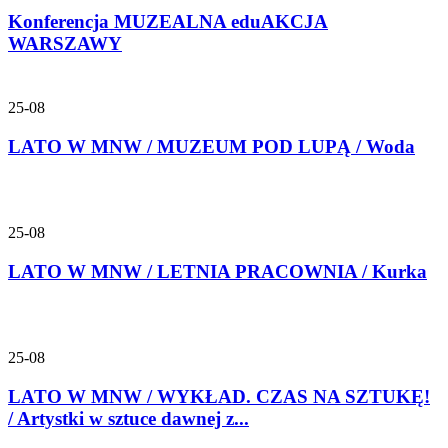
Konferencja MUZEALNA eduAKCJA
WARSZAWY
25-08
LATO W MNW / MUZEUM POD LUPĄ / Woda
25-08
LATO W MNW / LETNIA PRACOWNIA / Kurka
25-08
LATO W MNW / WYKŁAD. CZAS NA SZTUKĘ!
/ Artystki w sztuce dawnej z...