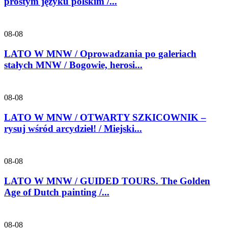
prostym języku polskim /...
08-08
LATO W MNW / Oprowadzania po galeriach
stałych MNW / Bogowie, herosi...
08-08
LATO W MNW / OTWARTY SZKICOWNIK –
rysuj wśród arcydzieł! / Miejski...
08-08
LATO W MNW / GUIDED TOURS. The Golden
Age of Dutch painting /...
08-08