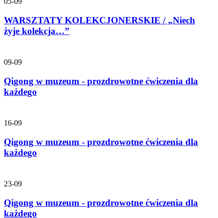
05-09
WARSZTATY KOLEKCJONERSKIE / „Niech
żyje kolekcja…”
09-09
Qigong w muzeum - prozdrowotne ćwiczenia dla
każdego
16-09
Qigong w muzeum - prozdrowotne ćwiczenia dla
każdego
23-09
Qigong w muzeum - prozdrowotne ćwiczenia dla
każdego