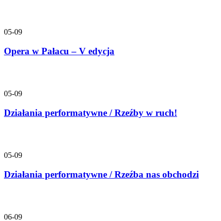
05-09
Opera w Pałacu – V edycja
05-09
Działania performatywne / Rzeźby w ruch!
05-09
Działania performatywne / Rzeźba nas obchodzi
06-09