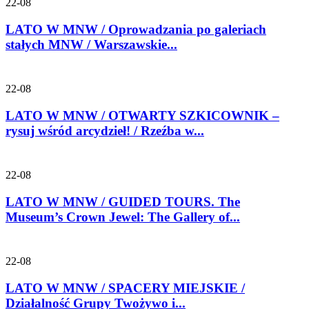
22-08
LATO W MNW / Oprowadzania po galeriach
stałych MNW / Warszawskie...
22-08
LATO W MNW / OTWARTY SZKICOWNIK –
rysuj wśród arcydzieł! / Rzeźba w...
22-08
LATO W MNW / GUIDED TOURS. The
Museum’s Crown Jewel: The Gallery of...
22-08
LATO W MNW / SPACERY MIEJSKIE /
Działalność Grupy Twożywo i...