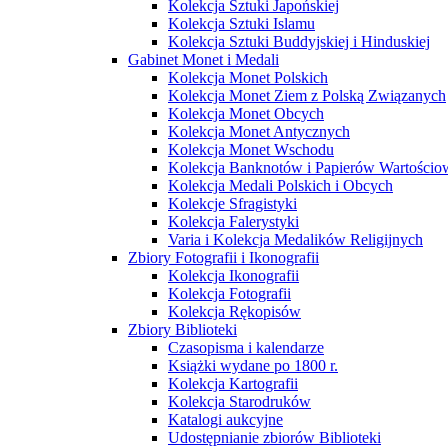
Kolekcja Sztuki Japońskiej
Kolekcja Sztuki Islamu
Kolekcja Sztuki Buddyjskiej i Hinduskiej
Gabinet Monet i Medali
Kolekcja Monet Polskich
Kolekcja Monet Ziem z Polską Związanych
Kolekcja Monet Obcych
Kolekcja Monet Antycznych
Kolekcja Monet Wschodu
Kolekcja Banknotów i Papierów Wartości
Kolekcja Medali Polskich i Obcych
Kolekcje Sfragistyki
Kolekcja Falerystyki
Varia i Kolekcja Medalików Religijnych
Zbiory Fotografii i Ikonografii
Kolekcja Ikonografii
Kolekcja Fotografii
Kolekcja Rękopisów
Zbiory Biblioteki
Czasopisma i kalendarze
Książki wydane po 1800 r.
Kolekcja Kartografii
Kolekcja Starodruków
Katalogi aukcyjne
Udostępnianie zbiorów Biblioteki