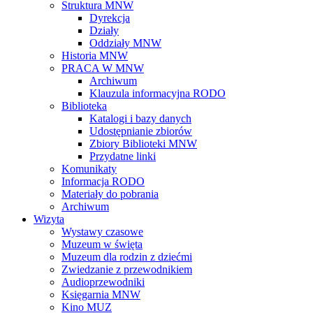
Struktura MNW
Dyrekcja
Działy
Oddziały MNW
Historia MNW
PRACA W MNW
Archiwum
Klauzula informacyjna RODO
Biblioteka
Katalogi i bazy danych
Udostępnianie zbiorów
Zbiory Biblioteki MNW
Przydatne linki
Komunikaty
Informacja RODO
Materiały do pobrania
Archiwum
Wizyta
Wystawy czasowe
Muzeum w święta
Muzeum dla rodzin z dziećmi
Zwiedzanie z przewodnikiem
Audioprzewodniki
Księgarnia MNW
Kino MUZ