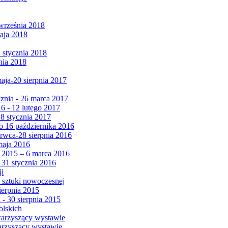
września 2018
maja 2018
1 stycznia 2018
nia 2018
maja-20 sierpnia 2017
cznia - 26 marca 2017
6 - 12 lutego 2017
 8 stycznia 2017
 16 października 2016
erwca-28 sierpnia 2016
maja 2016
da 2015 – 6 marca 2016
 31 stycznia 2016
ji
 sztuki nowoczesnej
ierpnia 2015
 - 30 sierpnia 2015
olskich
warzyszący wystawie
arzyszący wystawie