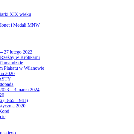
biarki XIX wieku
 Monet i Medali MNW
 – 27 lutego 2022
Rzeźby w Królikarni
 flamandzkie
um Plakatu w Wilanowie
nia 2020
CASTY
istopada
 2023 – 3 marca 2024
020
ki (1865–1941)
 stycznia 2020
Korei
cie
olskiego