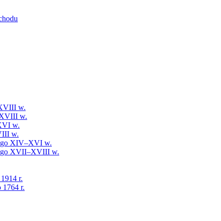
schodu
XVIII w.
XVIII w.
XVI w.
III w.
iego XIV–XVI w.
iego XVII–XVIII w.
 1914 r.
 1764 r.