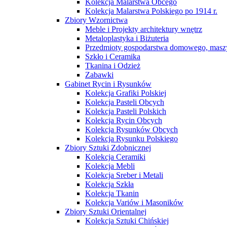
Kolekcja Malarstwa Obcego
Kolekcja Malarstwa Polskiego po 1914 r.
Zbiory Wzornictwa
Meble i Projekty architektury wnętrz
Metaloplastyka i Biżuteria
Przedmioty gospodarstwa domowego, maszy
Szkło i Ceramika
Tkanina i Odzież
Zabawki
Gabinet Rycin i Rysunków
Kolekcja Grafiki Polskiej
Kolekcja Pasteli Obcych
Kolekcja Pasteli Polskich
Kolekcja Rycin Obcych
Kolekcja Rysunków Obcych
Kolekcja Rysunku Polskiego
Zbiory Sztuki Zdobnicznej
Kolekcja Ceramiki
Kolekcja Mebli
Kolekcja Sreber i Metali
Kolekcja Szkła
Kolekcja Tkanin
Kolekcja Variów i Masoników
Zbiory Sztuki Orientalnej
Kolekcja Sztuki Chińskiej