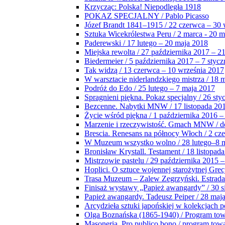
Krzycząc: Polska! Niepodległa 1918
POKAZ SPECJALNY / Pablo Picasso
Józef Brandt 1841–1915 / 22 czerwca – 30 
Sztuka Wicekrólestwa Peru / 2 marca - 20 
Paderewski / 17 lutego – 20 maja 2018
Miejska rewolta / 27 października 2017 – 2
Biedermeier / 5 października 2017 – 7 stycz
Tak widzą / 13 czerwca – 10 września 2017
W warsztacie niderlandzkiego mistrza / 18 
Podróż do Edo / 25 lutego – 7 maja 2017
Spragnieni piękna. Pokaz specjalny / 26 sty
Bezcenne. Nabytki MNW / 17 listopada 201
Życie wśród piękna / 1 października 2016 –
Marzenie i rzeczywistość. Gmach MNW / do
Brescia. Renesans na północy Włoch / 2 cz
W Muzeum wszystko wolno / 28 lutego–8 
Bronisław Krystall. Testament / 18 listopa
Mistrzowie pastelu / 29 października 2015 –
Hoplici. O sztuce wojennej starożytnej Grec
Trasa Muzeum – Zalew Zegrzyński. Estrada
Finisaż wystawy „Papież awangardy” / 30 s
Papież awangardy. Tadeusz Peiper / 28 maja
Arcydzieła sztuki japońskiej w kolekcjach p
Olga Boznańska (1865-1940) / Program to
Masoneria. Pro publico bono / program tow