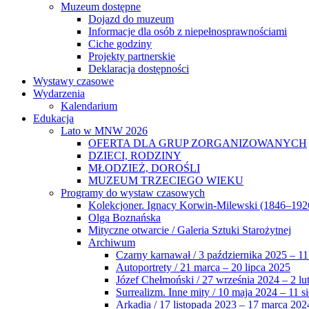
Muzeum dostępne
Dojazd do muzeum
Informacje dla osób z niepełnosprawnościami
Ciche godziny
Projekty partnerskie
Deklaracja dostępności
Wystawy czasowe
Wydarzenia
Kalendarium
Edukacja
Lato w MNW 2026
OFERTA DLA GRUP ZORGANIZOWANYCH
DZIECI, RODZINY
MŁODZIEŻ, DOROŚLI
MUZEUM TRZECIEGO WIEKU
Programy do wystaw czasowych
Kolekcjoner. Ignacy Korwin-Milewski (1846–192
Olga Boznańska
Mityczne otwarcie / Galeria Sztuki Starożytnej
Archiwum
Czarny karnawał / 3 października 2025 – 11
Autoportrety / 21 marca – 20 lipca 2025
Józef Chełmoński / 27 września 2024 – 2 lu
Surrealizm. Inne mity / 10 maja 2024 – 11 s
Arkadia / 17 listopada 2023 – 17 marca 202