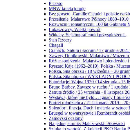
Picasso
MNW kolekcjonuje
Bez gorsetu. Camille Claudel i polskie rzeź
Przesilenie. Malarstwo Północy 1880–1910
Rozważni i romantyczni. 100 lat Gabinetu
Łukaszowcy. Wielki powrót
Witkacy. Sejsmograf epoki przyspieszenia
Stan Rzeczy
Chagall
Cranach. Natura i sacrum / 17 grudnia 2021
Xawery Dunikowski. Malarstwo / Muzeum 
Różne spojrzenia. Malarstwo holenderskie i
Ryszard Kaja (1962–2019). Polska / Muze
Polska. Siła obrazu / 18 września – 20 grud
Polska. Siła obrazu / WYKŁADY I POD
Fotorelacje. Wojna 1920 / 14 sierpnia - 15 l
Bruno Barbey. Zawsze w ruchu / 1 grudnia
Zatrute źródło / 25 września - 8 listopada 2
Wystawa, której nie było… Ignacy Łopieńs
Portret młodzieńca / 21 listopada 2019 – 20
Splendor i finezja. Duch i materia w sztuce 
Bruegel w towarzystwie i Rembrandt osobiś
Zamoyski ocalony
Na jednej strunie: Malczewski i Słowacki
Sztuka to wartość. Z kolekcji PKO Banku P