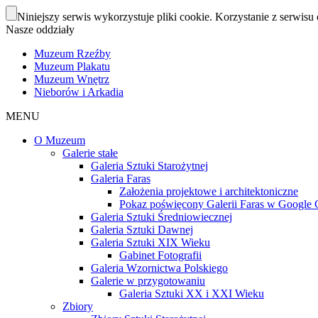
Niniejszy serwis wykorzystuje pliki cookie. Korzystanie z serwisu 
Nasze oddziały
Muzeum Rzeźby
Muzeum Plakatu
Muzeum Wnętrz
Nieborów i Arkadia
MENU
O Muzeum
Galerie stałe
Galeria Sztuki Starożytnej
Galeria Faras
Założenia projektowe i architektoniczne
Pokaz poświęcony Galerii Faras w Google Cu
Galeria Sztuki Średniowiecznej
Galeria Sztuki Dawnej
Galeria Sztuki XIX Wieku
Gabinet Fotografii
Galeria Wzornictwa Polskiego
Galerie w przygotowaniu
Galeria Sztuki XX i XXI Wieku
Zbiory