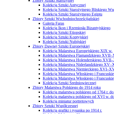
Zbiory Sztuki Starożytnej
Kolekcja Sztuki Antycznej
Kolekcja Sztuki Starożytnego Bliskiego W
Kolekcja Sztuki Starożytnego Egiptu
Zbiory Sztuki Wschodniochrześcijańskiej
Galeria Faras
Kolekcja Ikon i Rzemiosła Bizantyjskiego
Kolekcja Sztuki Etiopskiej
Kolekcja Sztuki Koptyjskiej
Kolekcja Sztuki Nubijskiej
Zbiory Dawnej Sztuki Europejskiej
Kolekcja Malarstwa Europejskiego XIX w.
Kolekcja Malarstwa Flamandzkiego XVII–
Kolekcja Malarstwa Holenderskiego XVII–
Kolekcja Malarstwa Niderlandzkiego XV–
Kolekcja Malarstwa Niemieckiego XVI–XV
Kolekcja Malarstwa Włoskiego i Francusk
Kolekcja Malarstwa Włoskiego i Francusk
Kolekcja Sztuki Średniowiecznej
Zbiory Malarstwa Polskiego do 1914 roku
Kolekcja malarstwa polskiego od 1764 r. do
Kolekcja malarstwa polskiego od XVI w. do
Kolekcja miniatur portretowych
Zbiory Sztuki Współczesnej
Kolekcja grafiki i rysunku po 1914 r.