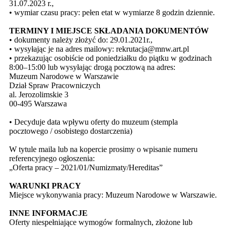
31.07.2023 r.,
•
wymiar czasu pracy: pełen etat w wymiarze 8 godzin dziennie.
TERMINY I MIEJSCE SKŁADANIA DOKUMENTÓW
•
dokumenty należy złożyć do: 29.01.2021r.,
•
wysyłając je na adres mailowy: rekrutacja@mnw.art.pl
•
przekazując osobiście od poniedziałku do piątku w godzinach
8:00–15:00 lub wysyłając drogą pocztową na adres:
Muzeum Narodowe w Warszawie
Dział Spraw Pracowniczych
al. Jerozolimskie 3
00-495 Warszawa
•
Decyduje data wpływu oferty do muzeum (stempla
pocztowego / osobistego dostarczenia)
W tytule maila lub na kopercie prosimy o wpisanie numeru
referencyjnego ogłoszenia:
„Oferta pracy – 2021/01/Numizmaty/Hereditas”
WARUNKI PRACY
Miejsce wykonywania pracy: Muzeum Narodowe w Warszawie.
INNE INFORMACJE
Oferty niespełniające wymogów formalnych, złożone lub