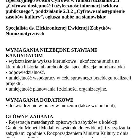
Operacyjnego Polska Cyfrowa w ramach działania 2.3
„Cyfrowa dostępność i użyteczność informacji sektora
publicznego”, poddziałanie 2.3.2 „Cyfrowe udostępnienie
zasobów kultury”, ogłasza nabór na stanowisko:
Specjalista ds. Elektronicznej Ewidencji Zabytków
Numizmatycznych
WYMAGANIA NIEZBĘDNE STAWIANE
KANDYDATOM
•
wykształcenie wyższe kierunkowe : ukończone studia na
kierunku historia lub archeologia, specjalizacja: numizmatyka
•
odpowiedzialność,
•
umiejętność współpracy w celu sprawnego przebiegu realizacji
projektu,
•
umiejętność planowania i zdolności organizacyjne,
WYMAGANIA DODATKOWE
•
doświadczenie w pracy w muzeum (także wolontariat),
GŁÓWNE ZADANIA
•
Rejestracja metadanych opisowych zabytków z kolekcji
Gabinetu Monet i Medali w systemie do ewidencji i zarządzania
zabytkami zgodnie z Rozporządzeniem Ministra Kultury z dnia