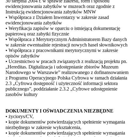
30 sierpnia 2004 r. w sprawie zakresu, form i sposobu
ewidencjonowania zabytków w muzeach oraz zgodnie z
Instrukcją ewidencjonowania zabytków MNW
•
Współpraca z Działem Inwentarzy w zakresie zasad
ewidencjonowania zabytków
•
Weryfikacja zapisów w oparciu o istniejącą dokumentację
papierową oraz zabytki fizycznie
•
Współpraca z Merytorycznym Administratorem Bazy danych
w zakresie ewentualnie rejestracji nowych haseł słownikowych
•
Współpraca z pracownikami merytorycznymi w zakresie
opisów zabytków
•
Uczestnictwo w pracach związanych z realizacją projektu pn.
„Hereditas. Digitalizacja i udostępnianie zbiorów Muzeum
Narodowego w Warszawie” realizowanego z dofinansowaniem
z Programu Operacyjnego Polska Cyfrowa w ramach działania
2.3 „Cyfrowa dostępność i użyteczność informacji sektora
publicznego”, poddziałanie 2.3.2 „Cyfrowe udostępnienie
zasobów kultury
DOKUMENTY I OŚWIADCZENIA NIEZBĘDNE
•
życiorys/CV,
•
kopie dokumentów potwierdzających spełnienie wymagania
niezbędnego w zakresie wykształcenia,
•
kopie dokumentów potwierdzających spełnienie wymagania