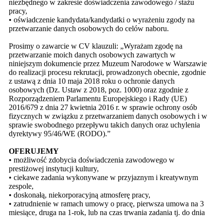
niezbędnego w zakresie doświadczenia zawodowego / stażu
pracy,
•
oświadczenie kandydata/kandydatki o wyrażeniu zgody na
przetwarzanie danych osobowych do celów naboru.
Prosimy o zawarcie w CV klauzuli: „Wyrażam zgodę na
przetwarzanie moich danych osobowych zawartych w
niniejszym dokumencie przez Muzeum Narodowe w Warszawie
do realizacji procesu rekrutacji, prowadzonych obecnie, zgodnie
z ustawą z dnia 10 maja 2018 roku o ochronie danych
osobowych (Dz. Ustaw z 2018, poz. 1000) oraz zgodnie z
Rozporządzeniem Parlamentu Europejskiego i Rady (UE)
2016/679 z dnia 27 kwietnia 2016 r. w sprawie ochrony osób
fizycznych w związku z przetwarzaniem danych osobowych i w
sprawie swobodnego przepływu takich danych oraz uchylenia
dyrektywy 95/46/WE (RODO).”
OFERUJEMY
•
możliwość zdobycia doświadczenia zawodowego w
prestiżowej instytucji kultury,
•
ciekawe zadania wykonywane w przyjaznym i kreatywnym
zespole,
•
doskonałą, niekorporacyjną atmosferę pracy,
•
zatrudnienie w ramach umowy o pracę, pierwsza umowa na 3
miesiące, druga na 1-rok, lub na czas trwania zadania tj. do dnia