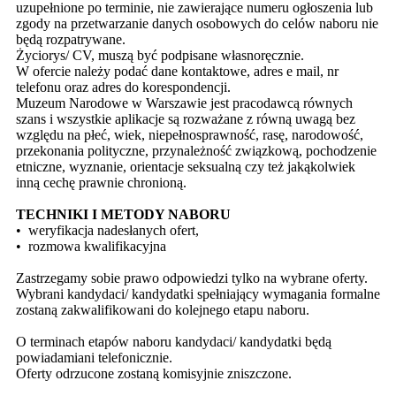
uzupełnione po terminie, nie zawierające numeru ogłoszenia lub
zgody na przetwarzanie danych osobowych do celów naboru nie
będą rozpatrywane.
Życiorys/ CV, muszą być podpisane własnoręcznie.
W ofercie należy podać dane kontaktowe, adres e mail, nr
telefonu oraz adres do korespondencji.
Muzeum Narodowe w Warszawie jest pracodawcą równych
szans i wszystkie aplikacje są rozważane z równą uwagą bez
względu na płeć, wiek, niepełnosprawność, rasę, narodowość,
przekonania polityczne, przynależność związkową, pochodzenie
etniczne, wyznanie, orientacje seksualną czy też jakąkolwiek
inną cechę prawnie chronioną.
TECHNIKI I METODY NABORU
•
weryfikacja nadesłanych ofert,
•
rozmowa kwalifikacyjna
Zastrzegamy sobie prawo odpowiedzi tylko na wybrane oferty.
Wybrani kandydaci/ kandydatki spełniający wymagania formalne
zostaną zakwalifikowani do kolejnego etapu naboru.
O terminach etapów naboru kandydaci/ kandydatki będą
powiadamiani telefonicznie.
Oferty odrzucone zostaną komisyjnie zniszczone.