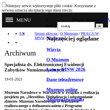
Niniejszy serwis wykorzystuje pliki cookie. Korzystanie z
serwisu oznacza akceptację tego stanu rzeczy.
Nasze oddziały
MENU
x
A
A
A
szukaj
EN
Strona główna
/
O Muzeum
/
PRACA W
Najczęściej oglądane
MNW
/
Archiwum
/
Wizyta
Archiwum
O Muzeum
Specjalista ds. Elektronicznej Ewidencji
Lato w MNW 2026
Zabytków Numizmatycznych
Dane teleadresowe
19-01-2021
Muzeum online
Muzeum Narodowe w Warszawie w związku z realizacją
projektu pn. „Hereditas. Digitalizacja i udostępnianie
Audioprzewodniki
zbiorów Muzeum Narodowego w Warszawie”
realizowanego z dofinansowaniem z Programu