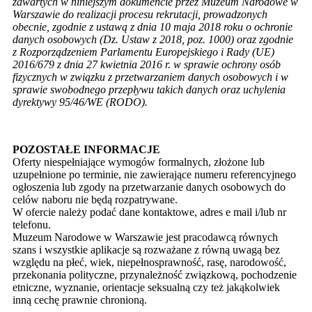
zawartych w niniejszym dokumencie przez Muzeum Narodowe w
Warszawie do realizacji procesu rekrutacji, prowadzonych
obecnie, zgodnie z ustawą z dnia 10 maja 2018 roku o ochronie
danych osobowych (Dz. Ustaw z 2018, poz. 1000) oraz zgodnie
z Rozporządzeniem Parlamentu Europejskiego i Rady (UE)
2016/679 z dnia 27 kwietnia 2016 r. w sprawie ochrony osób
fizycznych w związku z przetwarzaniem danych osobowych i w
sprawie swobodnego przepływu takich danych oraz uchylenia
dyrektywy 95/46/WE (RODO).
POZOSTAŁE INFORMACJE
Oferty niespełniające wymogów formalnych, złożone lub
uzupełnione po terminie, nie zawierające numeru referencyjnego
ogłoszenia lub zgody na przetwarzanie danych osobowych do
celów naboru nie będą rozpatrywane.
W ofercie należy podać dane kontaktowe, adres e mail i/lub nr
telefonu.
Muzeum Narodowe w Warszawie jest pracodawcą równych
szans i wszystkie aplikacje są rozważane z równą uwagą bez
względu na płeć, wiek, niepełnosprawność, rasę, narodowość,
przekonania polityczne, przynależność związkową, pochodzenie
etniczne, wyznanie, orientacje seksualną czy też jakąkolwiek
inną cechę prawnie chronioną.