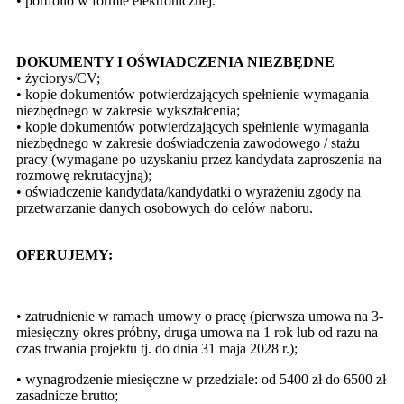
• portfolio w formie elektronicznej.
DOKUMENTY I OŚWIADCZENIA NIEZBĘDNE
• życiorys/CV;
• kopie dokumentów potwierdzających spełnienie wymagania
niezbędnego w zakresie wykształcenia;
• kopie dokumentów potwierdzających spełnienie wymagania
niezbędnego w zakresie doświadczenia zawodowego / stażu
pracy (wymagane po uzyskaniu przez kandydata zaproszenia na
rozmowę rekrutacyjną);
• oświadczenie kandydata/kandydatki o wyrażeniu zgody na
przetwarzanie danych osobowych do celów naboru.
OFERUJEMY:
• zatrudnienie w ramach umowy o pracę (pierwsza umowa na 3-
miesięczny okres próbny, druga umowa na 1 rok lub od razu na
czas trwania projektu tj. do dnia 31 maja 2028 r.);
• wynagrodzenie miesięczne w przedziale: od 5400 zł do 6500 zł
zasadnicze brutto;