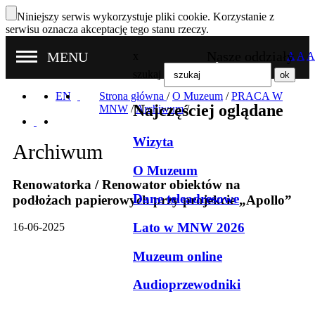
Niniejszy serwis wykorzystuje pliki cookie. Korzystanie z
serwisu oznacza akceptację tego stanu rzeczy.
Nasze oddziały
MENU
x
A
A
A
szukaj
EN
Strona główna
/
O Muzeum
/
PRACA W
Najczęściej oglądane
MNW
/
Archiwum
/
Wizyta
Archiwum
O Muzeum
Renowatorka / Renowator obiektów na
Dane teleadresowe
podłożach papierowych przy projekcie „Apollo”
Lato w MNW 2026
16-06-2025
Muzeum online
Audioprzewodniki