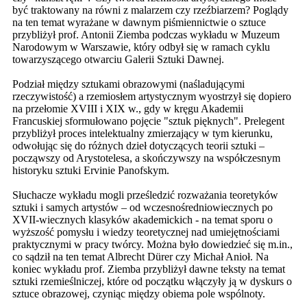
być traktowany na równi z malarzem czy rzeźbiarzem? Poglądy
na ten temat wyrażane w dawnym piśmiennictwie o sztuce
przybliżył prof. Antonii Ziemba podczas wykładu w Muzeum
Narodowym w Warszawie, który odbył się w ramach cyklu
towarzyszącego otwarciu Galerii Sztuki Dawnej.
Podział między sztukami obrazowymi (naśladującymi
rzeczywistość) a rzemiosłem artystycznym wyostrzył się dopiero
na przełomie XVIII i XIX w., gdy w kręgu Akademii
Francuskiej sformułowano pojęcie "sztuk pięknych". Prelegent
przybliżył proces intelektualny zmierzający w tym kierunku,
odwołując się do różnych dzieł dotyczących teorii sztuki –
począwszy od Arystotelesa, a skończywszy na współczesnym
historyku sztuki Ervinie Panofskym.
Słuchacze wykładu mogli prześledzić rozważania teoretyków
sztuki i samych artystów – od wczesnośredniowiecznych po
XVII-wiecznych klasyków akademickich - na temat sporu o
wyższość pomysłu i wiedzy teoretycznej nad umiejętnościami
praktycznymi w pracy twórcy. Można było dowiedzieć się m.in.,
co sądził na ten temat Albrecht Dürer czy Michał Anioł. Na
koniec wykładu prof. Ziemba przybliżył dawne teksty na temat
sztuki rzemieślniczej, które od początku włączyły ją w dyskurs o
sztuce obrazowej, czyniąc między obiema pole wspólnoty.