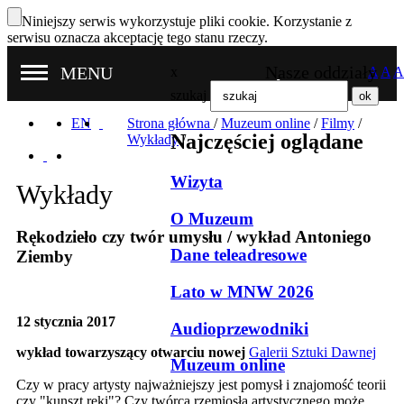
Niniejszy serwis wykorzystuje pliki cookie. Korzystanie z
serwisu oznacza akceptację tego stanu rzeczy.
Nasze oddziały
MENU
x
A
A
A
szukaj
EN
Strona główna
/
Muzeum online
/
Filmy
/
Najczęściej oglądane
Wykłady
/
Wizyta
Wykłady
O Muzeum
Rękodzieło czy twór umysłu / wykład Antoniego
Dane teleadresowe
Ziemby
Lato w MNW 2026
12 stycznia 2017
Audioprzewodniki
wykład towarzyszący otwarciu nowej
Galerii Sztuki Dawnej
Muzeum online
Czy w pracy artysty najważniejszy jest pomysł i znajomość teorii
czy "kunszt ręki"? Czy twórca rzemiosła artystycznego może