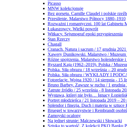
Picasso
MNW kolekcjonuje
Bez gorsetu. Camille Claudel i polskie rzeź
Przesilenie. Malarstwo Północy 1880–1910
Rozważni i romantyczni. 100 lat Gabinetu
Łukaszowcy. Wielki powrót
Witkacy. Sejsmograf epoki przyspieszenia
Stan Rzeczy
Chagall
Cranach. Natura i sacrum / 17 grudnia 2021
Xawery Dunikowski. Malarstwo / Muzeum 
Różne spojrzenia. Malarstwo holenderskie i
Ryszard Kaja (1962–2019). Polska / Muze
Polska. Siła obrazu / 18 września – 20 grud
Polska. Siła obrazu / WYKŁADY I POD
Fotorelacje. Wojna 1920 / 14 sierpnia - 15 l
Bruno Barbey. Zawsze w ruchu / 1 grudnia
Zatrute źródło / 25 września - 8 listopada 2
Wystawa, której nie było… Ignacy Łopieńs
Portret młodzieńca / 21 listopada 2019 – 20
Splendor i finezja. Duch i materia w sztuce 
Bruegel w towarzystwie i Rembrandt osobiś
Zamoyski ocalony
Na jednej strunie: Malczewski i Słowacki
Sztuka to wartość. Z kolekcji PKO Banku P