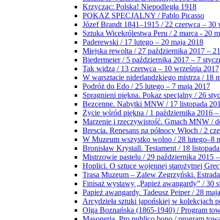
Krzycząc: Polska! Niepodległa 1918
POKAZ SPECJALNY / Pablo Picasso
Józef Brandt 1841–1915 / 22 czerwca – 30 
Sztuka Wicekrólestwa Peru / 2 marca - 20 
Paderewski / 17 lutego – 20 maja 2018
Miejska rewolta / 27 października 2017 – 2
Biedermeier / 5 października 2017 – 7 stycz
Tak widzą / 13 czerwca – 10 września 2017
W warsztacie niderlandzkiego mistrza / 18 
Podróż do Edo / 25 lutego – 7 maja 2017
Spragnieni piękna. Pokaz specjalny / 26 sty
Bezcenne. Nabytki MNW / 17 listopada 201
Życie wśród piękna / 1 października 2016 –
Marzenie i rzeczywistość. Gmach MNW / do
Brescia. Renesans na północy Włoch / 2 cz
W Muzeum wszystko wolno / 28 lutego–8 
Bronisław Krystall. Testament / 18 listopa
Mistrzowie pastelu / 29 października 2015 –
Hoplici. O sztuce wojennej starożytnej Grec
Trasa Muzeum – Zalew Zegrzyński. Estrada
Finisaż wystawy „Papież awangardy” / 30 s
Papież awangardy. Tadeusz Peiper / 28 maja
Arcydzieła sztuki japońskiej w kolekcjach p
Olga Boznańska (1865-1940) / Program to
Masoneria. Pro publico bono / program tow