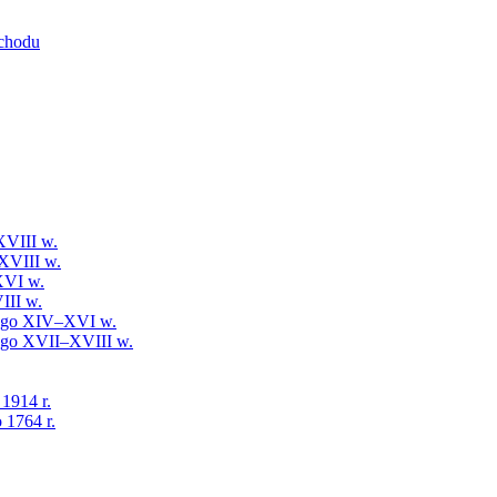
schodu
XVIII w.
XVIII w.
XVI w.
III w.
iego XIV–XVI w.
iego XVII–XVIII w.
 1914 r.
 1764 r.