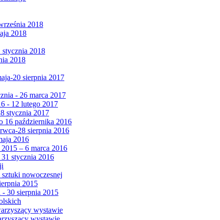
września 2018
maja 2018
1 stycznia 2018
nia 2018
maja-20 sierpnia 2017
cznia - 26 marca 2017
6 - 12 lutego 2017
 8 stycznia 2017
 16 października 2016
erwca-28 sierpnia 2016
maja 2016
da 2015 – 6 marca 2016
 31 stycznia 2016
ji
 sztuki nowoczesnej
ierpnia 2015
 - 30 sierpnia 2015
olskich
warzyszący wystawie
arzyszący wystawie