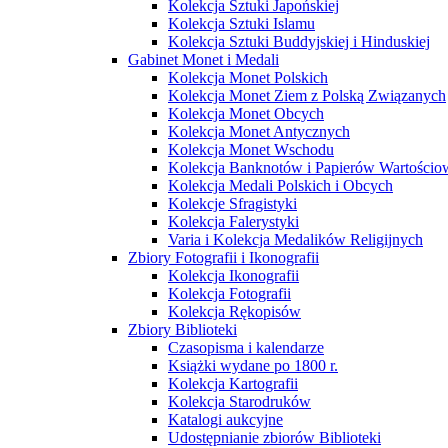
Kolekcja Sztuki Japońskiej
Kolekcja Sztuki Islamu
Kolekcja Sztuki Buddyjskiej i Hinduskiej
Gabinet Monet i Medali
Kolekcja Monet Polskich
Kolekcja Monet Ziem z Polską Związanych
Kolekcja Monet Obcych
Kolekcja Monet Antycznych
Kolekcja Monet Wschodu
Kolekcja Banknotów i Papierów Wartości
Kolekcja Medali Polskich i Obcych
Kolekcje Sfragistyki
Kolekcja Falerystyki
Varia i Kolekcja Medalików Religijnych
Zbiory Fotografii i Ikonografii
Kolekcja Ikonografii
Kolekcja Fotografii
Kolekcja Rękopisów
Zbiory Biblioteki
Czasopisma i kalendarze
Książki wydane po 1800 r.
Kolekcja Kartografii
Kolekcja Starodruków
Katalogi aukcyjne
Udostępnianie zbiorów Biblioteki