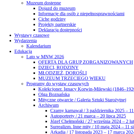
Muzeum dostępne
Dojazd do muzeum
Informacje dla osób z niepełnosprawnościami
Ciche godziny
Projekty partnerskie
Deklaracja dostępności
Wystawy czasowe
Wydarzenia
Kalendarium
Edukacja
Lato w MNW 2026
OFERTA DLA GRUP ZORGANIZOWANYCH
DZIECI, RODZINY
MŁODZIEŻ, DOROŚLI
MUZEUM TRZECIEGO WIEKU
Programy do wystaw czasowych
Kolekcjoner. Ignacy Korwin-Milewski (1846–192
Olga Boznańska
Mityczne otwarcie / Galeria Sztuki Starożytnej
Archiwum
Czarny karnawał / 3 października 2025 – 11
Autoportrety / 21 marca – 20 lipca 2025
Józef Chełmoński / 27 września 2024 – 2 lu
Surrealizm. Inne mity / 10 maja 2024 – 11 s
Arkadia / 17 listopada 2023 – 17 marca 202