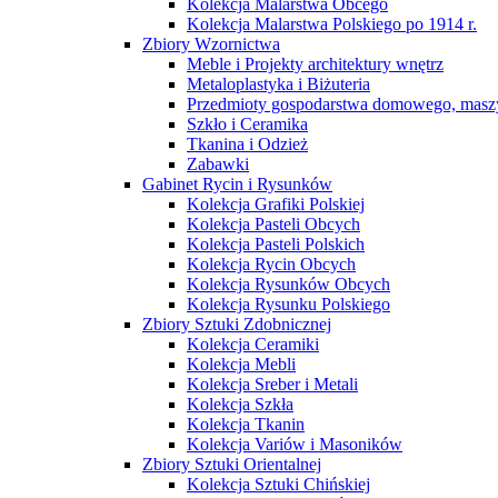
Kolekcja Malarstwa Obcego
Kolekcja Malarstwa Polskiego po 1914 r.
Zbiory Wzornictwa
Meble i Projekty architektury wnętrz
Metaloplastyka i Biżuteria
Przedmioty gospodarstwa domowego, maszy
Szkło i Ceramika
Tkanina i Odzież
Zabawki
Gabinet Rycin i Rysunków
Kolekcja Grafiki Polskiej
Kolekcja Pasteli Obcych
Kolekcja Pasteli Polskich
Kolekcja Rycin Obcych
Kolekcja Rysunków Obcych
Kolekcja Rysunku Polskiego
Zbiory Sztuki Zdobnicznej
Kolekcja Ceramiki
Kolekcja Mebli
Kolekcja Sreber i Metali
Kolekcja Szkła
Kolekcja Tkanin
Kolekcja Variów i Masoników
Zbiory Sztuki Orientalnej
Kolekcja Sztuki Chińskiej