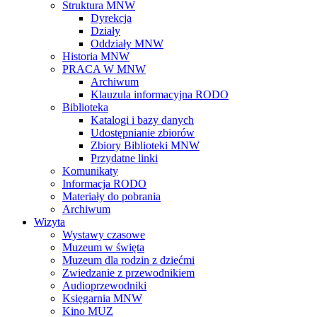
Struktura MNW
Dyrekcja
Działy
Oddziały MNW
Historia MNW
PRACA W MNW
Archiwum
Klauzula informacyjna RODO
Biblioteka
Katalogi i bazy danych
Udostępnianie zbiorów
Zbiory Biblioteki MNW
Przydatne linki
Komunikaty
Informacja RODO
Materiały do pobrania
Archiwum
Wizyta
Wystawy czasowe
Muzeum w święta
Muzeum dla rodzin z dziećmi
Zwiedzanie z przewodnikiem
Audioprzewodniki
Księgarnia MNW
Kino MUZ