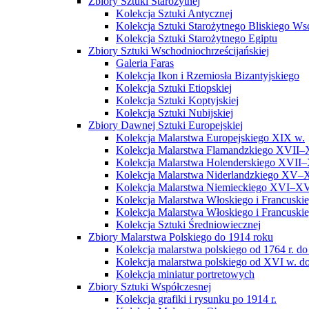
Zbiory Sztuki Starożytnej
Kolekcja Sztuki Antycznej
Kolekcja Sztuki Starożytnego Bliskiego W
Kolekcja Sztuki Starożytnego Egiptu
Zbiory Sztuki Wschodniochrześcijańskiej
Galeria Faras
Kolekcja Ikon i Rzemiosła Bizantyjskiego
Kolekcja Sztuki Etiopskiej
Kolekcja Sztuki Koptyjskiej
Kolekcja Sztuki Nubijskiej
Zbiory Dawnej Sztuki Europejskiej
Kolekcja Malarstwa Europejskiego XIX w.
Kolekcja Malarstwa Flamandzkiego XVII–
Kolekcja Malarstwa Holenderskiego XVII–
Kolekcja Malarstwa Niderlandzkiego XV–
Kolekcja Malarstwa Niemieckiego XVI–XV
Kolekcja Malarstwa Włoskiego i Francusk
Kolekcja Malarstwa Włoskiego i Francusk
Kolekcja Sztuki Średniowiecznej
Zbiory Malarstwa Polskiego do 1914 roku
Kolekcja malarstwa polskiego od 1764 r. do
Kolekcja malarstwa polskiego od XVI w. do
Kolekcja miniatur portretowych
Zbiory Sztuki Współczesnej
Kolekcja grafiki i rysunku po 1914 r.