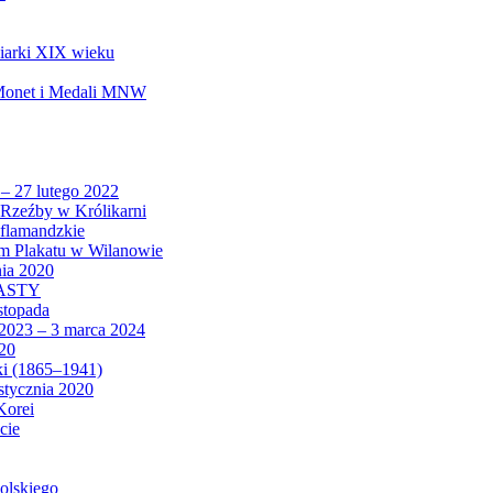
biarki XIX wieku
 Monet i Medali MNW
 – 27 lutego 2022
Rzeźby w Królikarni
 flamandzkie
um Plakatu w Wilanowie
nia 2020
CASTY
istopada
 2023 – 3 marca 2024
020
ki (1865–1941)
 stycznia 2020
Korei
cie
olskiego