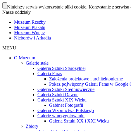
Niniejszy serwis wykorzystuje pliki cookie. Korzystanie z serwisu 
Nasze oddziały
Muzeum Rzeźby
Muzeum Plakatu
Muzeum Wnętrz
Nieborów i Arkadia
MENU
O Muzeum
Galerie stałe
Galeria Sztuki Starożytnej
Galeria Faras
Założenia projektowe i architektoniczne
Pokaz poświęcony Galerii Faras w Google Cu
Galeria Sztuki Średniowiecznej
Galeria Sztuki Dawnej
Galeria Sztuki XIX Wieku
Gabinet Fotografii
Galeria Wzornictwa Polskiego
Galerie w przygotowaniu
Galeria Sztuki XX i XXI Wieku
Zbiory