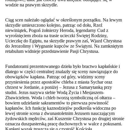
wodzie na prawym skrzydle.
Ciąg scen należało oglądać w określonym porządku. Na lewym
skrzydle umieszczono kolejno, patrząc od dołu, Rzeź
niewiniątek, Pogoń żołnierzy Heroda, legendarny Cud z
wyrośnięciem zboża na trasie ucieczki Świętej Rodziny,
Ucieczkę do Egiptu, na skrzydle prawym zaś, Wjazd Chrystusa
do Jerozolimy i Wygnanie kupców ze Świątyni. Na zamkniętym
retabulum widnieje przedstawienie Pasji Chrystusa.
Fundatorami prezentowanego dzieła było bractwo kapłańskie i
dlatego w części centralnej znalazły się sceny nawiązujące do
obowiązków kapłana. Patrząc od góry, widzimy sceny
przyniesienia przez apostołów chleba z miasta Sychar oraz
chrzest w Jordanie, a poniżej – Jezusa z Samarytanką przy
studni. Jezus nazywa siebie Wodą Życia i Mesjaszem-
Zbawicielem. Woda i chleb tworzą symboliczną oś ołtarza –
bowiem udzielanie sakramentów to pierwsza powinność
kapłanów. Ich funkcję kaznodziejów podkreśla widoczna po
lewej stronie scena z dwunastoletnim Jezusem nauczającym
żydowskich mędrców, zaś Kuszenie Chrystusa po drugiej stronie
oznacza duszpasterską pracę duchownych w walce z pokusami.
Kapłani wszak troszczą się o czystość Kościoła.