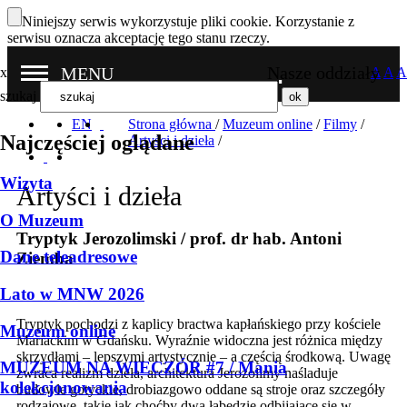
Niniejszy serwis wykorzystuje pliki cookie. Korzystanie z
serwisu oznacza akceptację tego stanu rzeczy.
Nasze oddziały
MENU
x
A
A
A
szukaj
EN
Strona główna
/
Muzeum online
/
Filmy
/
Najczęściej oglądane
Artyści i dzieła
/
Wizyta
Artyści i dzieła
O Muzeum
Tryptyk Jerozolimski / prof. dr hab. Antoni
Dane teleadresowe
Ziemba
Lato w MNW 2026
Tryptyk pochodzi z kaplicy bractwa kapłańskiego przy kościele
Muzeum online
Mariackim w Gdańsku. Wyraźnie widoczna jest różnica między
skrzydłami – lepszymi artystycznie – a częścią środkową. Uwagę
MUZEUM NA WIECZÓR #7 / Mania
zwraca realizm dzieła, architektura Jerozolimy naśladuje
kolekcjonowania
budowle gotyckie, drobiazgowo oddane są stroje oraz szczegóły
rodzajowe, takie jak choćby dwa łabędzie odbijające się w