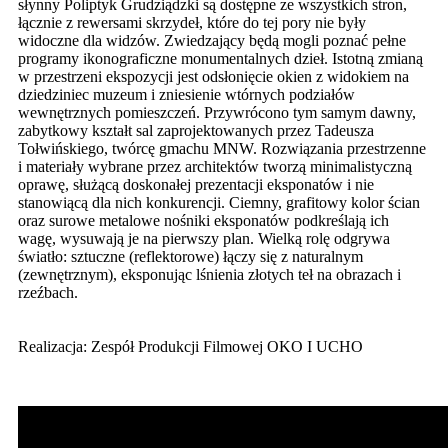
słynny Poliptyk Grudziądzki są dostępne ze wszystkich stron,
łącznie z rewersami skrzydeł, które do tej pory nie były
widoczne dla widzów. Zwiedzający będą mogli poznać pełne
programy ikonograficzne monumentalnych dzieł. Istotną zmianą
w przestrzeni ekspozycji jest odsłonięcie okien z widokiem na
dziedziniec muzeum i zniesienie wtórnych podziałów
wewnętrznych pomieszczeń. Przywrócono tym samym dawny,
zabytkowy kształt sal zaprojektowanych przez Tadeusza
Tołwińskiego, twórcę gmachu MNW. Rozwiązania przestrzenne
i materiały wybrane przez architektów tworzą minimalistyczną
oprawę, służącą doskonałej prezentacji eksponatów i nie
stanowiącą dla nich konkurencji. Ciemny, grafitowy kolor ścian
oraz surowe metalowe nośniki eksponatów podkreślają ich
wagę, wysuwają je na pierwszy plan. Wielką rolę odgrywa
światło: sztuczne (reflektorowe) łączy się z naturalnym
(zewnętrznym), eksponując lśnienia złotych teł na obrazach i
rzeźbach.
Realizacja: Zespół Produkcji Filmowej OKO I UCHO