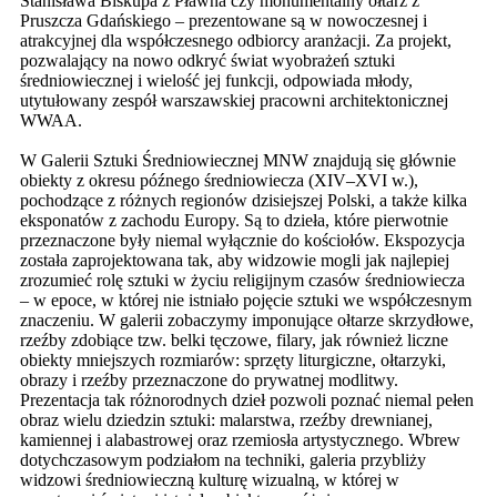
Stanisława Biskupa z Pławna czy monumentalny ołtarz z
Pruszcza Gdańskiego – prezentowane są w nowoczesnej i
atrakcyjnej dla współczesnego odbiorcy aranżacji. Za projekt,
pozwalający na nowo odkryć świat wyobrażeń sztuki
średniowiecznej i wielość jej funkcji, odpowiada młody,
utytułowany zespół warszawskiej pracowni architektonicznej
WWAA.
W Galerii Sztuki Średniowiecznej MNW znajdują się głównie
obiekty z okresu późnego średniowiecza (XIV–XVI w.),
pochodzące z różnych regionów dzisiejszej Polski, a także kilka
eksponatów z zachodu Europy. Są to dzieła, które pierwotnie
przeznaczone były niemal wyłącznie do kościołów. Ekspozycja
została zaprojektowana tak, aby widzowie mogli jak najlepiej
zrozumieć rolę sztuki w życiu religijnym czasów średniowiecza
– w epoce, w której nie istniało pojęcie sztuki we współczesnym
znaczeniu. W galerii zobaczymy imponujące ołtarze skrzydłowe,
rzeźby zdobiące tzw. belki tęczowe, filary, jak również liczne
obiekty mniejszych rozmiarów: sprzęty liturgiczne, ołtarzyki,
obrazy i rzeźby przeznaczone do prywatnej modlitwy.
Prezentacja tak różnorodnych dzieł pozwoli poznać niemal pełen
obraz wielu dziedzin sztuki: malarstwa, rzeźby drewnianej,
kamiennej i alabastrowej oraz rzemiosła artystycznego. Wbrew
dotychczasowym podziałom na techniki, galeria przybliży
widzowi średniowieczną kulturę wizualną, w której w