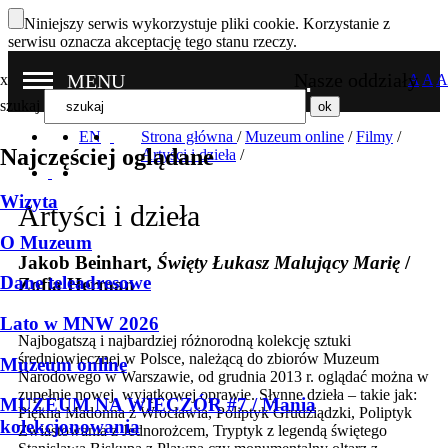
Niniejszy serwis wykorzystuje pliki cookie. Korzystanie z
serwisu oznacza akceptację tego stanu rzeczy.
Nasze oddziały
MENU
x
A
A
A
szukaj
EN
Strona główna
/
Muzeum online
/
Filmy
/
Najczęściej oglądane
Artyści i dzieła
/
Wizyta
Artyści i dzieła
O Muzeum
Jakob Beinhart,
Święty Łukasz Malujący Marię
/
Dane teleadresowe
Zofia Herman
Lato w MNW 2026
Najbogatszą i najbardziej różnorodną kolekcję sztuki
średniowiecznej w Polsce, należącą do zbiorów Muzeum
Muzeum online
Narodowego w Warszawie, od grudnia 2013 r. oglądać można w
zupełnie nowej, wyjątkowej oprawie. Słynne dzieła – takie jak:
MUZEUM NA WIECZÓR #7 / Mania
Piękna Madonna z Wrocławia, Poliptyk Grudziądzki, Poliptyk
kolekcjonowania
Zwiastowania z Jednorożcem, Tryptyk z legendą świętego