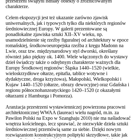
przestrzeni świątyni istniały obiekty o zróżnicowanym
charakterze.
Celem ekspozycji jest też ukazanie zarówno zjawisk
uniwersalnych, jak i typowych tylko dla niektórych regionów
średniowiecznej Europy. W galerii prezentowane są
ponadlokalne zjawiska sztuki XII–XV wieku, np.
usamodzielnienie się rzeźby figuralnej od architektury w epoce
romańskiej, środkowoeuropejska rzeźba z kręgu Madonn na
Lwie, oraz tzw. międzynarodowy styl dworski, określany
również jako piękny ok. 1400. Wiele włączonych do wystawy
dzieł świadczy także o odrębnym charakterze ważnych dla
Europy Środkowej regionów: Śląska 1440–1520 (wielkie,
wieloskrzydłowe ołtarze, epitafia, tablice wotywne i
dydaktyczne, droga krzyżowa), Małopolski, Wielkopolski i
Kujaw 1440–1520 (ołtarze, obrazy dewocyjne) oraz Gdańska i
regionu północnohanzeatyckiego 1420–1520 (z okazałymi
ołtarzami z Hamburga i Pomorza).
Aranżacja przestrzeni wystawienniczej powierzona pracowni
architektonicznej WWAA (laureaci wielu nagród, m.in. za
Pawilon Polski na Expo w Szanghaju 2010) nie ma naśladować
wnętrza kościelnego, lecz sprawiać, że niezwykłe dzieła sztuki
średniowiecznej przemówią same za siebie. Dzięki nowym
rozwiązaniom konstrukcyjnym poliptyki skrzydłowe, takie jak