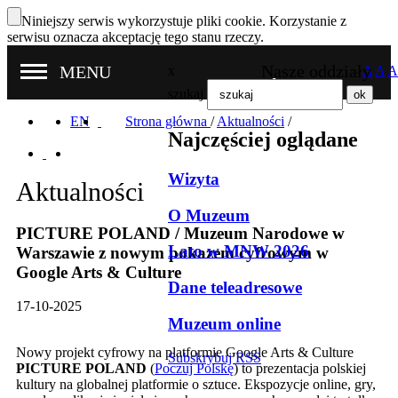
Niniejszy serwis wykorzystuje pliki cookie. Korzystanie z
serwisu oznacza akceptację tego stanu rzeczy.
Nasze oddziały
MENU
x
A
A
A
szukaj
EN
Strona główna
/
Aktualności
/
Najczęściej oglądane
Wizyta
Aktualności
O Muzeum
PICTURE POLAND / Muzeum Narodowe w
Lato w MNW 2026
Warszawie z nowym pokazem cyfrowym w
Google Arts & Culture
Dane teleadresowe
17-10-2025
Muzeum online
Nowy projekt cyfrowy na platformie Google Arts & Culture
Subskrybuj RSS
PICTURE POLAND
(
Poczuj Polskę
) to prezentacja polskiej
kultury na globalnej platformie o sztuce. Ekspozycje online, gry,