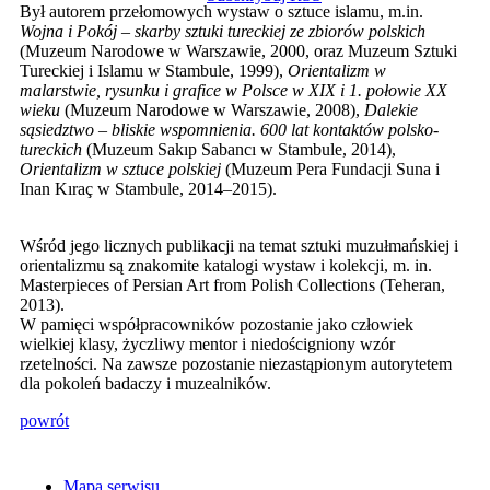
Był autorem przełomowych wystaw o sztuce islamu, m.in.
Wojna i Pokój – skarby sztuki tureckiej ze zbiorów polskich
(Muzeum Narodowe w Warszawie, 2000, oraz Muzeum Sztuki
Tureckiej i Islamu w Stambule, 1999),
Orientalizm w
malarstwie, rysunku i grafice w Polsce w XIX i 1. połowie XX
wieku
(Muzeum Narodowe w Warszawie, 2008),
Dalekie
sąsiedztwo – bliskie wspomnienia. 600 lat kontaktów polsko-
tureckich
(Muzeum Sakıp Sabancı w Stambule, 2014),
Orientalizm w sztuce polskiej
(Muzeum Pera Fundacji Suna i
Inan Kıraç w Stambule, 2014–2015).
Wśród jego licznych publikacji na temat sztuki muzułmańskiej i
orientalizmu są znakomite katalogi wystaw i kolekcji, m. in.
Masterpieces of Persian Art from Polish Collections (Teheran,
2013).
W pamięci współpracowników pozostanie jako człowiek
wielkiej klasy, życzliwy mentor i niedościgniony wzór
rzetelności. Na zawsze pozostanie niezastąpionym autorytetem
dla pokoleń badaczy i muzealników.
powrót
Mapa serwisu