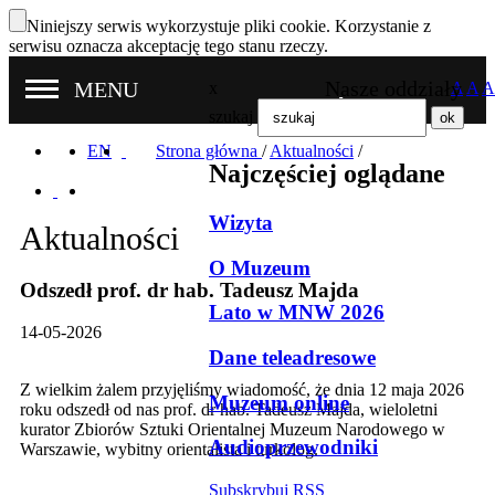
Niniejszy serwis wykorzystuje pliki cookie. Korzystanie z
serwisu oznacza akceptację tego stanu rzeczy.
Nasze oddziały
MENU
x
A
A
A
szukaj
EN
Strona główna
/
Aktualności
/
Najczęściej oglądane
Wizyta
Aktualności
O Muzeum
Odszedł prof. dr hab. Tadeusz Majda
Lato w MNW 2026
14-05-2026
Dane teleadresowe
Z wielkim żalem przyjęliśmy wiadomość, że dnia 12 maja 2026
Muzeum online
roku odszedł od nas prof. dr hab. Tadeusz Majda, wieloletni
kurator Zbiorów Sztuki Orientalnej Muzeum Narodowego w
Audioprzewodniki
Warszawie, wybitny orientalista i turkolog.
Subskrybuj RSS