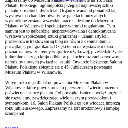
Zapraszamy do Muzeum Plakatu w Wilanowie na 16. Salon
Plakatu Polskiego, ogólnopolski przegląd najnowszej sztuki
plakatu z ostatnich dwóch lat. Organizowana od ponad 30 lat,
wystawa ma charakter otwarty: w galeriach muzealnych
wystawione zostaną wszystkie prace nadesłane do Muzeum
Plakatu w Wilanowie i spełniające warunki regulaminu. Tym
samym jest to najbardziej nieprzewidywalna i demokratyczna
wystawa współczesnej sztuki graficznej – uznani artyści i
profesorowie traktowani są tutaj na równi z debiutantami i
początkującymi grafikami. Dzięki temu na wystawie można
poznać najnowsze trendy w grafice użytkowej, prześledzić życie
kulturalne naszego kraju odbite w plakacie oraz zaobserwować
narodziny nowych gwiazd tej sztuki. Otwarcie bieżącego Salonu
Plakatu Polskiego zbiegnie się z 45. Jubileuszem powstania
Muzeum Plakatu w Wilanowie.
W tym roku mija 45 lat od powstania Muzeum Plakatu w
Wilanowie, które powołano jako pierwsze na świecie muzeum
poświęcone sztuce plakatu. Od początku istnienia wciąż prężnie
się rozwijamy, zawdzięczając wiele naszym przyjaciołom i
sympatykom. 16. Salon Plakatu Polskiego jest wiodącą imprezą
roku jubileuszowego. Zapraszamy na tort urodzinowy i lampkę
szampana!