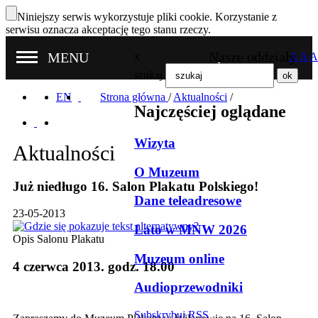
Niniejszy serwis wykorzystuje pliki cookie. Korzystanie z
serwisu oznacza akceptację tego stanu rzeczy.
Nasze oddziały
MENU
x
A
A
A
szukaj
EN
Strona główna
/
Aktualności
/
Najczęściej oglądane
Wizyta
Aktualności
O Muzeum
Już niedługo 16. Salon Plakatu Polskiego!
Dane teleadresowe
23-05-2013
Lato w MNW 2026
Opis Salonu Plakatu
Muzeum online
4 czerwca 2013. godz. 18.00
Audioprzewodniki
Subskrybuj RSS