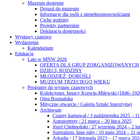
Muzeum dostępne
Dojazd do muzeum
Informacje dla osób z niepełnosprawnościami
Ciche godziny
Projekty partnerskie
Deklaracja dostępności
Wystawy czasowe
Wydarzenia
Kalendarium
Edukacja
Lato w MNW 2026
OFERTA DLA GRUP ZORGANIZOWANYCH
DZIECI, RODZINY
MŁODZIEŻ, DOROŚLI
MUZEUM TRZECIEGO WIEKU
Programy do wystaw czasowych
Kolekcjoner. Ignacy Korwin-Milewski (1846–192
Olga Boznańska
Mityczne otwarcie / Galeria Sztuki Starożytnej
Archiwum
Czarny karnawał / 3 października 2025 – 11
Autoportrety / 21 marca – 20 lipca 2025
Józef Chełmoński / 27 września 2024 – 2 lu
Surrealizm. Inne mity / 10 maja 2024 – 11 s
Arkadia / 17 listopada 2023 – 17 marca 202