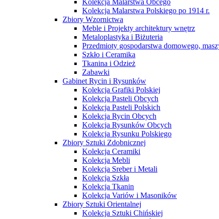
Kolekcja Malarstwa Obcego
Kolekcja Malarstwa Polskiego po 1914 r.
Zbiory Wzornictwa
Meble i Projekty architektury wnętrz
Metaloplastyka i Biżuteria
Przedmioty gospodarstwa domowego, maszy
Szkło i Ceramika
Tkanina i Odzież
Zabawki
Gabinet Rycin i Rysunków
Kolekcja Grafiki Polskiej
Kolekcja Pasteli Obcych
Kolekcja Pasteli Polskich
Kolekcja Rycin Obcych
Kolekcja Rysunków Obcych
Kolekcja Rysunku Polskiego
Zbiory Sztuki Zdobnicznej
Kolekcja Ceramiki
Kolekcja Mebli
Kolekcja Sreber i Metali
Kolekcja Szkła
Kolekcja Tkanin
Kolekcja Variów i Masoników
Zbiory Sztuki Orientalnej
Kolekcja Sztuki Chińskiej