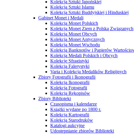
Kolekcja Sztuki Japońskiej
Kolekcja Sztuki Islamu
Kolekcja Sztuki Buddyjskiej i Hinduskiej
Gabinet Monet i Medali
Kolekcja Monet Polskich
Kolekcja Monet Ziem z Polską Związanych
Kolekcja Monet Obcych
Kolekcja Monet Antycznych
Kolekcja Monet Wschodu
Kolekcja Banknotów i Papierów Wartości
Kolekcja Medali Polskich i Obcych
Kolekcje Sfragistyki
Kolekcja Falerystyki
Varia i Kolekcja Medalików Religijnych
Zbiory Fotografii i Ikonografii
Kolekcja Ikonografii
Kolekcja Fotografii
Kolekcja Rękopisów
Zbiory Biblioteki
Czasopisma i kalendarze
Książki wydane po 1800 r.
Kolekcja Kartografii
Kolekcja Starodruków
Katalogi aukcyjne
Udostępnianie zbiorów Biblioteki