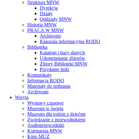
Struktura MNW
Dyrekcja
Działy
Oddziały MNW
Historia MNW
PRACA W MNW
Archiwum
Klauzula informacyjna RODO
Biblioteka
Katalogi i bazy danych
Udostępnianie zbiorów
Zbiory Biblioteki MNW
Przydatne linki
Komunikaty
Informacja RODO
Materiały do pobrania
Archiwum
Wizyta
Wystawy czasowe
Muzeum w święta
Muzeum dla rodzin z dziećmi
Zwiedzanie z przewodnikiem
Audioprzewodniki
Księgarnia MNW
Kino MUZ