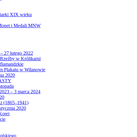
biarki XIX wieku
 Monet i Medali MNW
 – 27 lutego 2022
Rzeźby w Królikarni
 flamandzkie
um Plakatu w Wilanowie
nia 2020
CASTY
istopada
 2023 – 3 marca 2024
020
ki (1865–1941)
 stycznia 2020
Korei
cie
olskiego