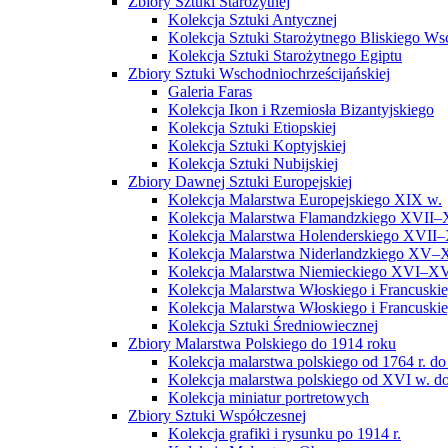
Zbiory Sztuki Starożytnej
Kolekcja Sztuki Antycznej
Kolekcja Sztuki Starożytnego Bliskiego W
Kolekcja Sztuki Starożytnego Egiptu
Zbiory Sztuki Wschodniochrześcijańskiej
Galeria Faras
Kolekcja Ikon i Rzemiosła Bizantyjskiego
Kolekcja Sztuki Etiopskiej
Kolekcja Sztuki Koptyjskiej
Kolekcja Sztuki Nubijskiej
Zbiory Dawnej Sztuki Europejskiej
Kolekcja Malarstwa Europejskiego XIX w.
Kolekcja Malarstwa Flamandzkiego XVII–
Kolekcja Malarstwa Holenderskiego XVII–
Kolekcja Malarstwa Niderlandzkiego XV–
Kolekcja Malarstwa Niemieckiego XVI–XV
Kolekcja Malarstwa Włoskiego i Francusk
Kolekcja Malarstwa Włoskiego i Francusk
Kolekcja Sztuki Średniowiecznej
Zbiory Malarstwa Polskiego do 1914 roku
Kolekcja malarstwa polskiego od 1764 r. do
Kolekcja malarstwa polskiego od XVI w. do
Kolekcja miniatur portretowych
Zbiory Sztuki Współczesnej
Kolekcja grafiki i rysunku po 1914 r.