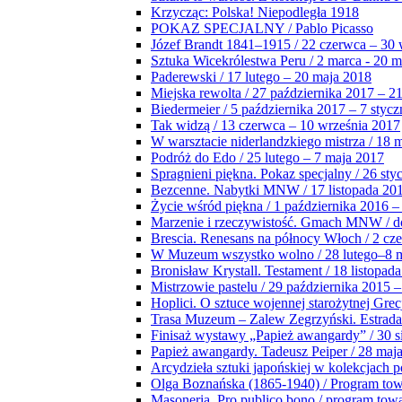
Krzycząc: Polska! Niepodległa 1918
POKAZ SPECJALNY / Pablo Picasso
Józef Brandt 1841–1915 / 22 czerwca – 30 
Sztuka Wicekrólestwa Peru / 2 marca - 20 
Paderewski / 17 lutego – 20 maja 2018
Miejska rewolta / 27 października 2017 – 2
Biedermeier / 5 października 2017 – 7 stycz
Tak widzą / 13 czerwca – 10 września 2017
W warsztacie niderlandzkiego mistrza / 18 
Podróż do Edo / 25 lutego – 7 maja 2017
Spragnieni piękna. Pokaz specjalny / 26 sty
Bezcenne. Nabytki MNW / 17 listopada 201
Życie wśród piękna / 1 października 2016 –
Marzenie i rzeczywistość. Gmach MNW / do
Brescia. Renesans na północy Włoch / 2 cz
W Muzeum wszystko wolno / 28 lutego–8 
Bronisław Krystall. Testament / 18 listopa
Mistrzowie pastelu / 29 października 2015 –
Hoplici. O sztuce wojennej starożytnej Grec
Trasa Muzeum – Zalew Zegrzyński. Estrada
Finisaż wystawy „Papież awangardy” / 30 s
Papież awangardy. Tadeusz Peiper / 28 maja
Arcydzieła sztuki japońskiej w kolekcjach p
Olga Boznańska (1865-1940) / Program to
Masoneria. Pro publico bono / program tow