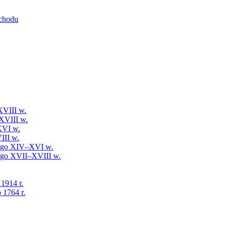
schodu
XVIII w.
XVIII w.
XVI w.
III w.
iego XIV–XVI w.
iego XVII–XVIII w.
 1914 r.
 1764 r.