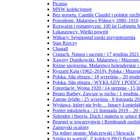
Picasso
MNW kolekcjonuje
Bez gorsetu. Camille Claudel i polskie rzeź
Przesilenie. Malarstwo Północy 1880–1910
Rozważni i romantyczni. 100 lat Gabinetu
Łukaszowcy. Wielki powrót
Witkacy. Sejsmograf epoki przyspieszenia
Stan Rzeczy
Chagall
Cranach. Natura i sacrum / 17 grudnia 2021
Xawery Dunikowski. Malarstwo / Muzeum 
Różne spojrzenia. Malarstwo holenderskie i
Ryszard Kaja (1962–2019). Polska / Muze
Polska. Siła obrazu / 18 września – 20 grud
Polska. Siła obrazu / WYKŁADY I POD
Fotorelacje. Wojna 1920 / 14 sierpnia - 15 l
Bruno Barbey. Zawsze w ruchu / 1 grudnia
Zatrute źródło / 25 września - 8 listopada 2
Wystawa, której nie było… Ignacy Łopieńs
Portret młodzieńca / 21 listopada 2019 – 20
Splendor i finezja. Duch i materia w sztuce 
Bruegel w towarzystwie i Rembrandt osobiś
Zamoyski ocalony
Na jednej strunie: Malczewski i Słowacki
Sztuka to wartość. Z kolekcji PKO Banku P