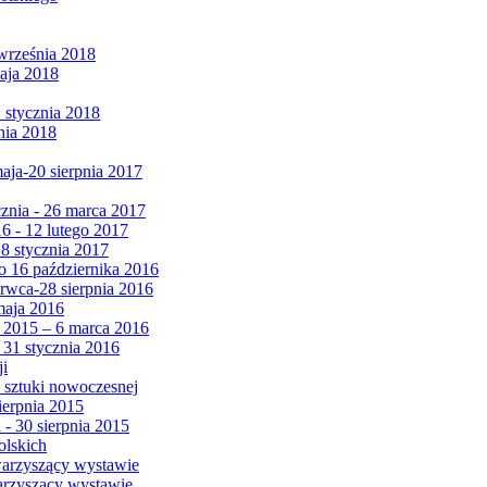
września 2018
maja 2018
1 stycznia 2018
nia 2018
maja-20 sierpnia 2017
cznia - 26 marca 2017
6 - 12 lutego 2017
 8 stycznia 2017
 16 października 2016
erwca-28 sierpnia 2016
maja 2016
da 2015 – 6 marca 2016
 31 stycznia 2016
ji
 sztuki nowoczesnej
ierpnia 2015
 - 30 sierpnia 2015
olskich
warzyszący wystawie
arzyszący wystawie