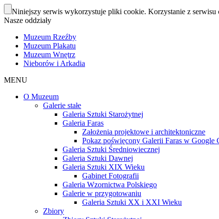
Niniejszy serwis wykorzystuje pliki cookie. Korzystanie z serwisu 
Nasze oddziały
Muzeum Rzeźby
Muzeum Plakatu
Muzeum Wnętrz
Nieborów i Arkadia
MENU
O Muzeum
Galerie stałe
Galeria Sztuki Starożytnej
Galeria Faras
Założenia projektowe i architektoniczne
Pokaz poświęcony Galerii Faras w Google Cu
Galeria Sztuki Średniowiecznej
Galeria Sztuki Dawnej
Galeria Sztuki XIX Wieku
Gabinet Fotografii
Galeria Wzornictwa Polskiego
Galerie w przygotowaniu
Galeria Sztuki XX i XXI Wieku
Zbiory