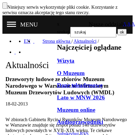
Niniejszy serwis wykorzystuje pliki cookie. Korzystanie z
serwisu oznacza akceptację tego stanu rzeczy.
Nasze oddziały
MENU
x
A
A
A
szukaj
EN
Strona główna
/
Aktualności
/
Najczęściej oglądane
Wizyta
Aktualności
O Muzeum
Drzeworyty ludowe ze zbiorów Muzeum
Dane teleadresowe
Narodowego w Warszawie w Wirtualnym
Muzeum Drzeworytów Ludowych (WMDL)
Lato w MNW 2026
18-02-2013
Muzeum online
W zbiorach Gabinetu Rycin i Rysunków Muzeum Narodowego
Audioprzewodniki
w Warszawie znajduje się zespół ponad 140 drzeworytów
ludowych powstałych w XVII–XIX wieku. Te ciekawe
Subskrybuj RSS