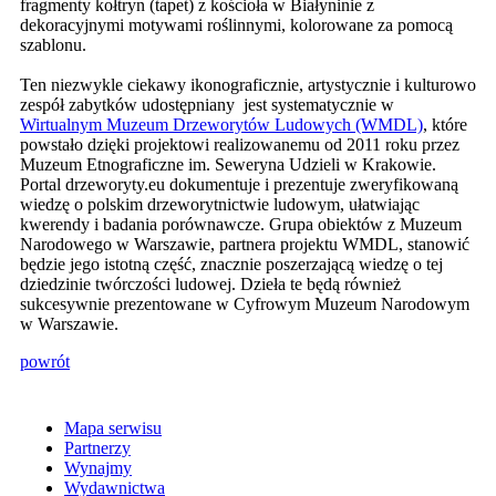
fragmenty kołtryn (tapet) z kościoła w Białyninie z
dekoracyjnymi motywami roślinnymi, kolorowane za pomocą
szablonu.
Ten niezwykle ciekawy ikonograficznie, artystycznie i kulturowo
zespół zabytków udostępniany jest systematycznie w
Wirtualnym Muzeum Drzeworytów Ludowych (WMDL)
, które
powstało dzięki projektowi realizowanemu od 2011 roku przez
Muzeum Etnograficzne im. Seweryna Udzieli w Krakowie.
Portal drzeworyty.eu dokumentuje i prezentuje zweryfikowaną
wiedzę o polskim drzeworytnictwie ludowym, ułatwiając
kwerendy i badania porównawcze. Grupa obiektów z Muzeum
Narodowego w Warszawie, partnera projektu WMDL, stanowić
będzie jego istotną część, znacznie poszerzającą wiedzę o tej
dziedzinie twórczości ludowej. Dzieła te będą również
sukcesywnie prezentowane w Cyfrowym Muzeum Narodowym
w Warszawie.
powrót
Mapa serwisu
Partnerzy
Wynajmy
Wydawnictwa