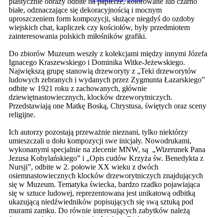
plastycznie obrazy odbite na papierze, kolorowane lub czarno
białe, odznaczające się dekoracyjnością i mocnym
uproszczeniem form kompozycji, służące niegdyś do ozdoby
wiejskich chat, kapliczek czy kościołów, były przedmiotem
zainteresowania polskich miłośników grafiki.
Do zbiorów Muzeum weszły z kolekcjami między innymi Józefa
Ignacego Kraszewskiego i Dominika Witke-Jeżewskiego.
Największą grupę stanowią drzeworyty z „Teki drzeworytów
ludowych zebranych i wydanych przez Zygmunta Łazarskiego”
odbite w 1921 roku z zachowanych, głównie
dziewiętnastowiecznych, klocków drzeworytniczych.
Przedstawiają one Matkę Boską, Chrystusa, świętych oraz sceny
religijne.
Ich autorzy pozostają przeważnie nieznani, tylko niektórzy
umieszczali u dołu kompozycji swe inicjały. Nowodrukami,
wykonanymi specjalnie na zlecenie MNW, są „Wizerunek Pana
Jezusa Kobylańskiego” i „Opis cudów Krzyża św. Benedykta z
Nursji”, odbite w 2. połowie XX wieku z dwóch
osiemnastowiecznych klocków drzeworytniczych znajdujących
się w Muzeum. Tematyka świecka, bardzo rzadko pojawiająca
się w sztuce ludowej, reprezentowana jest unikatową odbitką
ukazującą niedźwiedników popisujących się swą sztuką pod
murami zamku. Do równie interesujących zabytków należą