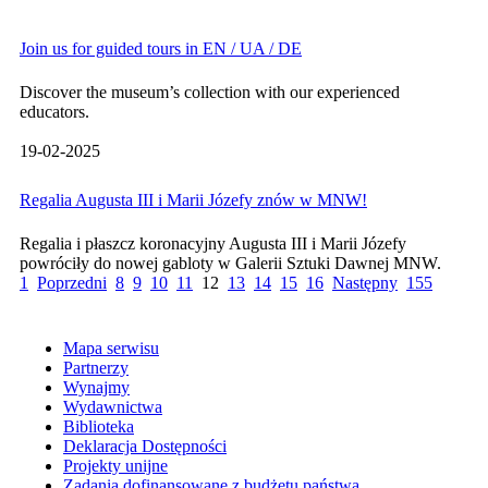
Join us for guided tours in EN / UA / DE
Discover the museum’s collection with our experienced
educators.
19-02-2025
Regalia Augusta III i Marii Józefy znów w MNW!
Regalia i płaszcz koronacyjny Augusta III i Marii Józefy
powróciły do nowej gabloty w Galerii Sztuki Dawnej MNW.
1
Poprzedni
8
9
10
11
12
13
14
15
16
Następny
155
Mapa serwisu
Partnerzy
Wynajmy
Wydawnictwa
Biblioteka
Deklaracja Dostępności
Projekty unijne
Zadania dofinansowane z budżetu państwa