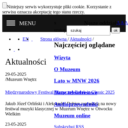
Niniejszy serwis wykorzystuje pliki cookie. Korzystanie z
serwisu oznacza akceptację tego stanu rzeczy.
Nasze oddziały
MENU
x
A
A
A
szukaj
EN
Strona główna
/
Aktualności
/
Najczęściej oglądane
Wizyta
Aktualności
O Muzeum
29-05-2025
/
Muzeum Wnętrz
Lato w MNW 2026
Dane teleadresowe
Międzynarodowy Festiwal Muzyczny Break in Classic 2025
Audioprzewodniki
Jakub Józef Orliński i Aleksander Dębicz zapraszają na nowy
festiwal muzyki klasycznej w Muzeum Wnętrz w Otwocku
Wielkim
Muzeum online
23-05-2025
Subskrybuj RSS